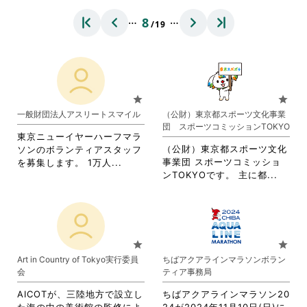
…
…
8
/19
star
star
一般財団法人アスリートスマイル
（公財）東京都スポーツ文化事業
団 スポーツコミッションTOKYO
東京ニューイヤーハーフマラ
（公財）東京都スポーツ文化
ソンのボランティアスタッフ
省
事業団 スポーツコミッショ
を募集します。 1万人...
省
略
ンTOKYOです。 主に都...
略
さ
さ
れ
れ
て
て
お
お
り
star
star
り
ま
Art in Country of Tokyo実行委員
ちばアクアラインマラソンボラン
ま
す。
会
ティア事務局
す。
詳
詳
細
AICOTが、三陸地方で設立し
ちばアクアラインマラソン20
細
を