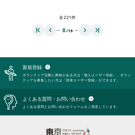
く
覧
略
だ
す
さ
さ
る
れ
全221件
い。
に
て
は
お
…
…
8
ク
/19
り
リ
ま
ッ
す。
ク
詳
し
細
て
を
く
閲
新規登録
expand_circle_down
だ
覧
ボランティア活動に興味がある方は「個人ユーザー登録」、ボラン
さ
す
ティアを募集したい方は「団体ユーザー登録」ができます。
い。
る
に
は
よくある質問・お問い合わせ
expand_circle_down
ク
リ
よくある質問とお問い合わせフォームをご用意しています。
ッ
ク
し
て
く