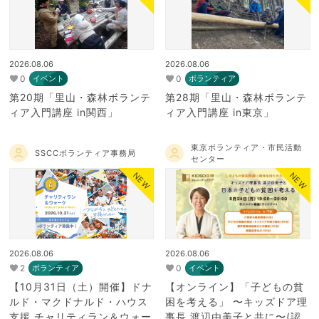
2026.08.06
2026.08.06
0
0
イベント
ボランティア
第20期「里山・森林ボランテ
第28期「里山・森林ボランテ
ィア入門講座 in関西」
ィア入門講座 in東京」
東京ボランティア・市民活動
SSCCボランティア事務局
センター
NEW
NEW
2026.08.06
2026.08.06
2
0
ボランティア
イベント
【10月31日（土）開催】ドナ
【オンライン】「子どもの貧
ルド・マクドナルド・ハウス
困を考える」 〜キッズドア理
支援 チャリティラン＆ウォー
事長 渡辺由美子と共に〜(認