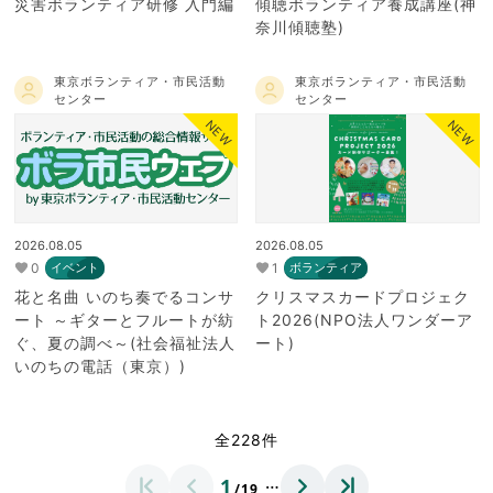
災害ボランティア研修 入門編
傾聴ボランティア養成講座(神
奈川傾聴塾)
東京ボランティア・市民活動
東京ボランティア・市民活動
センター
センター
NEW
NEW
2026.08.05
2026.08.05
0
1
イベント
ボランティア
花と名曲 いのち奏でるコンサ
クリスマスカードプロジェク
ート ～ギターとフルートが紡
ト2026(NPO法人ワンダーア
ぐ、夏の調べ～(社会福祉法人
ート)
いのちの電話（東京）)
全228件
…
1
/19