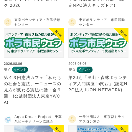
ク 2026
定NPO法人キッズドア)
東京ボランティア・市民活動
東京ボランティア・市民活動
センター
センター
NEW
NEW
2026.08.06
2026.08.06
0
0
イベント
イベント
第４３回憲法カフェ「私たち
第20期「里山・森林ボランテ
の社会と憲法」ーニュースの
ィア入門講座 in関西」(認定N
見方が変わる憲法の話：全５
PO法人JUON NETWORK)
回ー(公益財団法人東京YWC
A)
Aqua Dream Project・千葉
一般社団法人 東京都トライ
県ビーチクリーン協議会
アスロン連合
NEW
NEW