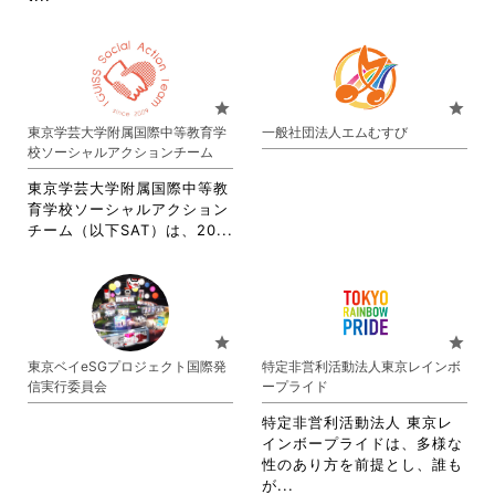
て
て
を
閲
略
く
く
閲
覧
さ
だ
だ
覧
す
れ
さ
さ
す
る
て
い。
い。
る
に
お
star
star
に
は
り
東京学芸大学附属国際中等教育学
一般社団法人エムむすび
は
ク
ま
校ソーシャルアクションチーム
ク
リ
す。
リ
ッ
詳
東京学芸大学附属国際中等教
ッ
ク
細
育学校ソーシャルアクション
ク
し
を
省
チーム（以下SAT）は、20...
し
て
閲
略
て
く
覧
さ
く
だ
す
れ
だ
さ
る
て
さ
い。
に
お
star
star
い。
は
り
東京ベイeSGプロジェクト国際発
特定非営利活動法人東京レインボ
ク
ま
信実行委員会​
ープライド
リ
す。
ッ
詳
特定非営利活動法人 東京レ
ク
細
インボープライドは、多様な
し
を
性のあり方を前提とし、誰も
て
閲
省
が...