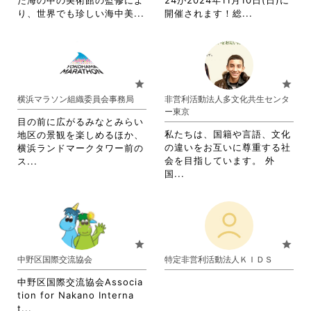
た海の中の美術館の監修によ
24が2024年11月10日(日)に
を
閲
省
省
り、世界でも珍しい海中美...
開催されます！総...
閲
覧
略
略
覧
す
さ
さ
す
る
れ
れ
る
に
て
て
に
は
お
お
star
star
は
ク
り
り
横浜マラソン組織委員会事務局
非営利活動法人多文化共生センタ
ク
リ
ま
ま
ー東京
リ
ッ
す。
す。
目の前に広がるみなとみらい
ッ
ク
詳
詳
私たちは、国籍や言語、文化
地区の景観を楽しめるほか、
ク
し
細
細
の違いをお互いに尊重する社
横浜ランドマークタワー前の
し
て
を
を
省
会を目指しています。 外
ス...
て
く
閲
閲
省
略
国...
く
だ
覧
覧
略
さ
だ
さ
す
す
さ
れ
さ
い。
る
る
れ
て
い。
に
に
て
お
は
は
お
り
star
star
ク
ク
り
ま
中野区国際交流協会
特定非営利活動法人ＫＩＤＳ
リ
リ
ま
す。
ッ
ッ
す。
詳
中野区国際交流協会Associa
ク
ク
詳
細
tion for Nakano Interna
し
し
細
を
省
t...