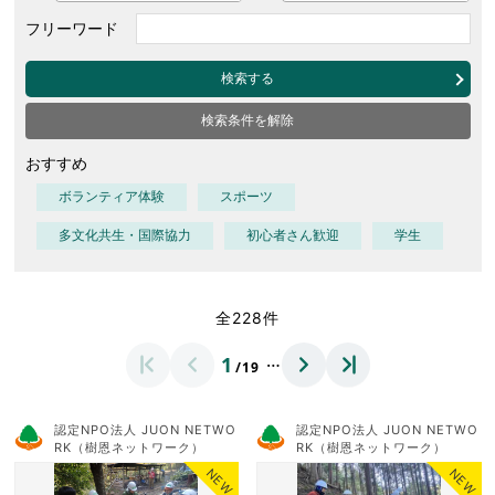
フリーワード
検索する
検索条件を解除
おすすめ
ボランティア体験
スポーツ
多文化共生・国際協力
初心者さん歓迎
学生
全228件
…
1
/19
認定NPO法人 JUON NETWO
認定NPO法人 JUON NETWO
RK（樹恩ネットワーク）
RK（樹恩ネットワーク）
NEW
NEW