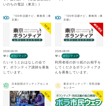
いのちの電話（東京）)
「100年活躍ナビ」事務局（東
「100年活躍ナビ」事務局（東
京都）
京都）
締切間近
NEW
2026.08.05
2026.08.05
0
0
ボランティア
ボランティア
たいそうとおはなしの会で
利用者様の折り紙のお相手を
す。ボランティア講師を募集
してくださるボランティアさ
しています。
んを募集しています。
日本財団ボランティアセンタ
東京ボランティア・市民活動
ー
センター
NEW
NEW