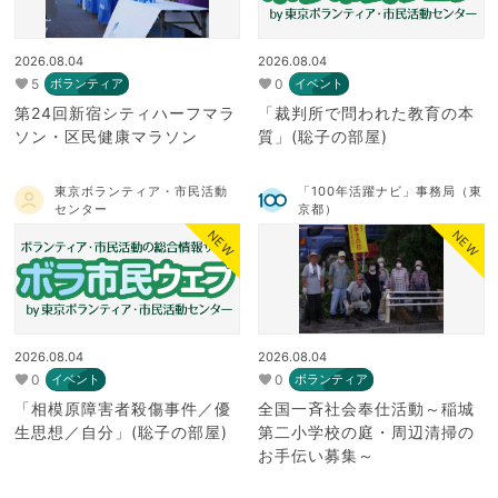
2026.08.04
2026.08.04
5
0
ボランティア
イベント
第24回新宿シティハーフマラ
「裁判所で問われた教育の本
ソン・区民健康マラソン
質」(聡子の部屋)
東京ボランティア・市民活動
「100年活躍ナビ」事務局（東
センター
京都）
NEW
NEW
2026.08.04
2026.08.04
0
0
イベント
ボランティア
「相模原障害者殺傷事件／優
全国一斉社会奉仕活動～稲城
生思想／自分」(聡子の部屋)
第二小学校の庭・周辺清掃の
お手伝い募集～