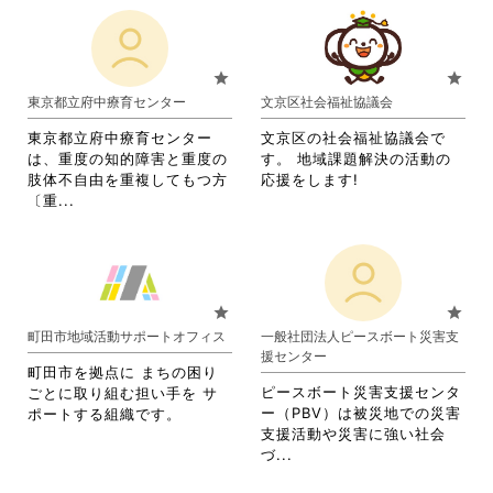
さ
す
る
さ
れ
い。
る
に
れ
て
に
は
て
お
は
ク
お
り
star
star
ク
リ
り
ま
東京都立府中療育センター
文京区社会福祉協議会
リ
ッ
ま
す。
ッ
ク
す。
詳
東京都立府中療育センター
文京区の社会福祉協議会で
ク
し
詳
細
は、重度の知的障害と重度の
す。 地域課題解決の活動の
し
て
細
を
肢体不自由を重複してもつ方
応援をします!
て
く
を
閲
省
〔重...
く
だ
閲
覧
略
だ
さ
覧
す
さ
さ
い。
す
る
れ
い。
る
に
て
に
は
お
star
star
は
ク
り
町田市地域活動サポートオフィス
一般社団法人ピースボート災害支
ク
リ
ま
援センター
リ
ッ
す。
町田市を拠点に まちの困り
ッ
ク
詳
ピースボート災害支援センタ
ごとに取り組む担い手を サ
ク
し
細
ー（PBV）は被災地での災害
ポートする組織です。
し
て
を
支援活動や災害に強い社会
て
く
閲
省
づ...
く
だ
覧
略
だ
さ
す