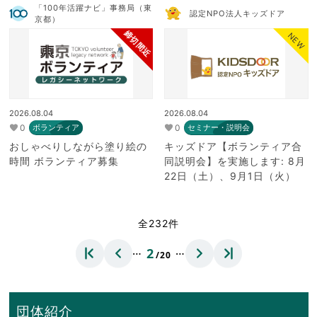
「100年活躍ナビ」事務局（東
認定NPO法人キッズドア
京都）
締切間近
NEW
2026.08.04
2026.08.04
0
0
ボランティア
セミナー・説明会
おしゃべりしながら塗り絵の
キッズドア【ボランティア合
時間 ボランティア募集
同説明会】を実施します: 8月
22日（土）、9月1日（火）
全232件
…
…
2
/20
団体紹介