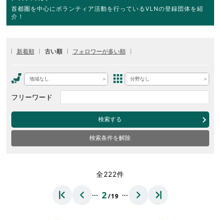
首都圏を中心にボランティア活動を行っているVLNの登録団体を紹
介！
新着順
古い順
フォロワーが多い順
地域なし
分野なし
フリーワード
検索する
検索条件を解除
全222件
…
…
2
/19