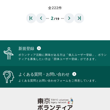
さ
さ
い。
る
れ
全222件
い。
に
て
は
お
…
…
2
ク
/19
り
リ
ま
ッ
す。
ク
詳
し
細
て
を
く
閲
新規登録
expand_circle_down
だ
覧
ボランティア活動に興味がある方は「個人ユーザー登録」、ボラン
さ
す
ティアを募集したい方は「団体ユーザー登録」ができます。
い。
る
に
は
よくある質問・お問い合わせ
expand_circle_down
ク
リ
よくある質問とお問い合わせフォームをご用意しています。
ッ
ク
し
て
く
だ