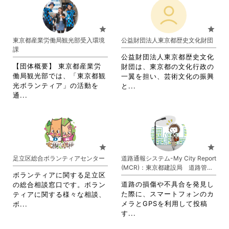
る
れ
お
に
て
り
は
お
ま
star
star
ク
り
す。
東京都産業労働局観光部受入環境
公益財団法人東京都歴史文化財団
リ
ま
詳
課
ッ
す。
細
公益財団法人東京都歴史文化
ク
詳
を
【団体概要】 東京都産業労
財団は、東京都の文化行政の
し
細
閲
働局観光部では、「東京都観
一翼を担い、芸術文化の振興
て
を
覧
光ボランティア」の活動を
省
と...
く
閲
す
省
通...
略
だ
覧
る
略
さ
さ
す
に
さ
れ
い。
る
は
れ
て
に
ク
て
お
は
リ
お
り
star
star
ク
ッ
り
ま
足立区総合ボランティアセンター
道路通報システム-My City Report
リ
ク
ま
す。
(MCR)：東京都建設局 道路管理
ッ
し
す。
詳
ボランティアに関する足立区
部
ク
て
詳
細
道路の損傷や不具合を発見し
の総合相談窓口です。ボラン
し
く
細
を
た際に、スマートフォンのカ
ティアに関する様々な相談、
て
だ
を
閲
省
メラとGPSを利用して投稿
ボ...
く
さ
閲
覧
省
略
す...
だ
い。
覧
す
略
さ