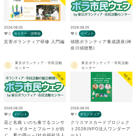
2026.08.05
2026.08.05
0
0
セミナー・説明会
イベント
災害ボランティア研修 入門編
傾聴ボランティア養成講座(神
奈川傾聴塾)
東京ボランティア・市民活動
東京ボランティア・市民活動
センター
センター
NEW
NEW
2026.08.05
2026.08.05
0
1
イベント
ボランティア
花と名曲 いのち奏でるコンサ
クリスマスカードプロジェク
ート ～ギターとフルートが紡
ト2026(NPO法人ワンダーア
ぐ、夏の調べ～(社会福祉法人
ート)