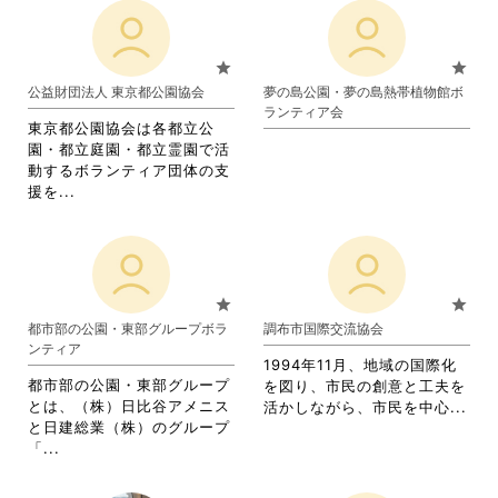
star
star
公益財団法人 東京都公園協会
夢の島公園・夢の島熱帯植物館ボ
ランティア会
東京都公園協会は各都立公
園・都立庭園・都立霊園で活
動するボランティア団体の支
省
援を...
略
さ
れ
て
お
star
star
り
都市部の公園・東部グループボラ
調布市国際交流協会
ま
ンティア
す。
1994年11月、地域の国際化
詳
都市部の公園・東部グループ
を図り、市民の創意と工夫を
細
とは、（株）日比谷アメニス
省
活かしながら、市民を中心...
を
と日建総業（株）のグループ
略
閲
省
「...
さ
覧
略
れ
す
さ
て