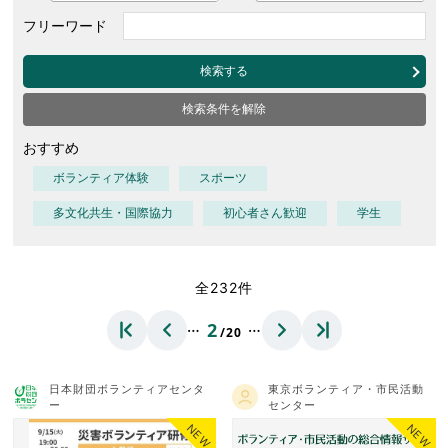
フリーワード
検索する
検索条件を解除
おすすめ
ボランティア体験
スポーツ
多文化共生・国際協力
初心者さん歓迎
学生
全232件
…
…
2
/20
日本財団ボランティアセンタ
東京ボランティア・市民活動
ー
センター
NEW
NEW