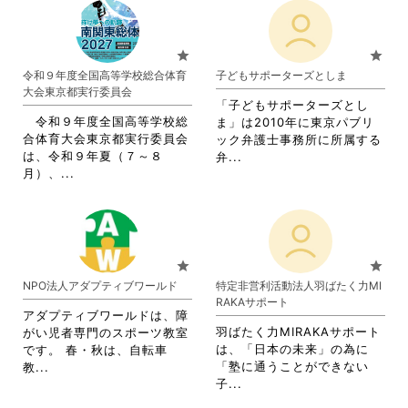
star
star
令和９年度全国高等学校総合体育
子どもサポーターズとしま
大会東京都実行委員会
「子どもサポーターズとし
令和９年度全国高等学校総
ま」は2010年に東京パブリ
合体育大会東京都実行委員会
ック弁護士事務所に所属する
は、令和９年夏（７～８
省
弁...
省
月）、...
略
略
さ
さ
れ
れ
て
て
お
お
り
star
star
り
ま
NPO法人アダプティブワールド
特定非営利活動法人羽ばたく力MI
ま
す。
RAKAサポート
す。
詳
アダプティブワールドは、障
詳
細
羽ばたく力MIRAKAサポート
がい児者専門のスポーツ教室
細
を
は、「日本の未来」の為に
です。 春・秋は、自転車
を
閲
省
「塾に通うことができない
教...
閲
覧
省
略
子...
覧
す
略
さ