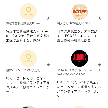
す
る
さ
れ
る
に
れ
て
に
は
て
お
は
ク
お
り
star
star
ク
リ
り
ま
特定非営利活動法人Pigeon
村おこしNPO法人ECOFF
リ
ッ
ま
す。
ッ
ク
す。
詳
特定非営利活動法人Pigeon
日本の原風景を、未来に残
ク
し
詳
細
は、2010年4月から東京都文
す。 ECOFF（エコフ）は、
し
て
細
を
省
省
京区で活動する、障が...
農山漁村や離島に残る...
て
く
を
閲
略
略
く
だ
閲
覧
さ
さ
だ
さ
覧
す
れ
れ
さ
い。
す
る
て
て
い。
る
に
お
お
star
star
に
は
り
り
傾聴ボランティアいたばし
アルバルク東京 ボランティア AL
は
ク
ま
ま
VARK TOKYO CREW
ク
リ
す。
す。
聴くこと、伝えることをテー
リ
ッ
詳
詳
Bリーグ「アルバルク東京」
マに、「傾聴ボランティア養
ッ
ク
細
細
のホームゲーム運営を支える
成講座」「傾聴コミュニーケ
ク
し
を
を
省
ボランティアスタッフ「AL
ー...
し
て
閲
閲
省
略
V...
て
く
覧
覧
略
さ
く
だ
す
す
さ
れ
だ