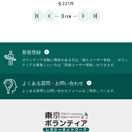
れ
て
全221件
い。
る
て
お
に
お
り
…
…
3
は
/19
り
ま
ク
ま
す。
リ
す。
詳
ッ
詳
細
ク
細
を
し
を
閲
て
閲
覧
新規登録
expand_circle_down
く
覧
す
ボランティア活動に興味がある方は「個人ユーザー登録」、ボラン
だ
す
る
ティアを募集したい方は「団体ユーザー登録」ができます。
さ
る
に
い。
に
は
は
ク
よくある質問・お問い合わせ
expand_circle_down
ク
リ
リ
ッ
よくある質問とお問い合わせフォームをご用意しています。
ッ
ク
ク
し
し
て
て
く
く
だ
だ
さ
さ
い。