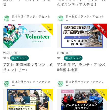
集
会ボランティア大募集！
日本財団ボランティアセンタ
日本財団ボランティアセンタ
ー
ー
締切間近
NEW
2026.08.03
2026.08.03
0
0
ボランティア
ボランティア
第21回 湘南国際マラソン（通
第2陣 災害ボランティア 令和
常エントリー）
8年熊本地震
日本財団ボランティアセンタ
日本財団ボランティアセンタ
ー
ー
NEW
NEW