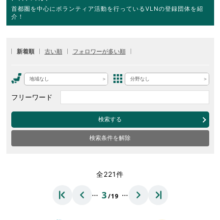
首都圏を中心にボランティア活動を行っているVLNの登録団体を紹
介！
新着順
古い順
フォロワーが多い順
地域なし
分野なし
フリーワード
検索する
検索条件を解除
全221件
…
…
3
/19