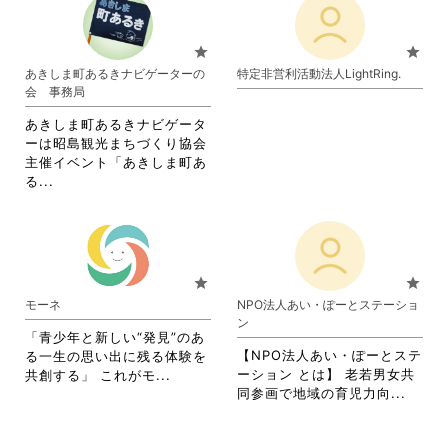
さ
る
る
れ
て
さ
い。
に
に
て
お
い。
は
は
お
り
star
star
ク
ク
り
ま
あきしま町あるきナビゲーターの
特定非営利活動法人LightRing.
リ
リ
ま
す。
会 事務局
ッ
ッ
す。
詳
ク
ク
詳
細
あきしま町あるきナビゲータ
し
し
細
を
ーは昭島観光まちづくり協会
て
て
を
閲
主催イベント「あきしま町あ
く
く
閲
覧
省
る...
だ
だ
覧
す
略
さ
さ
す
る
さ
い。
い。
る
に
れ
に
は
て
は
ク
お
star
star
ク
リ
り
モーネ
NPO法人あい・ぽーとステーショ
リ
ッ
ま
ン
ッ
ク
す。
「青少年と新しい“発見”のあ
ク
し
詳
【NPO法人あい・ぽーとステ
る一生の思い出に残る体験を
し
て
細
省
ーション とは】 老若男女共
共創する」 これがモ...
て
く
を
省
略
同参画で地域の育児力向...
く
だ
閲
略
さ
だ
さ
覧
さ
れ
さ
い。
す