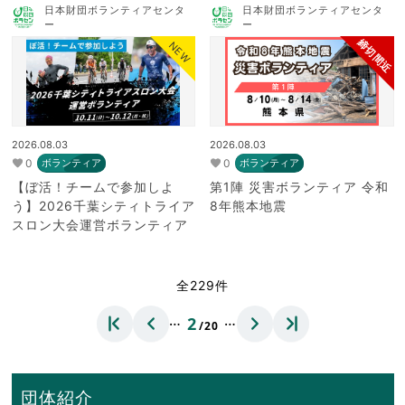
日本財団ボランティアセンタ
日本財団ボランティアセンタ
ー
ー
締切間近
NEW
2026.08.03
2026.08.03
0
0
ボランティア
ボランティア
【ぼ活！チームで参加しよ
第1陣 災害ボランティア 令和
う】2026千葉シティトライア
8年熊本地震
スロン大会運営ボランティア
全229件
…
…
2
/20
団体紹介