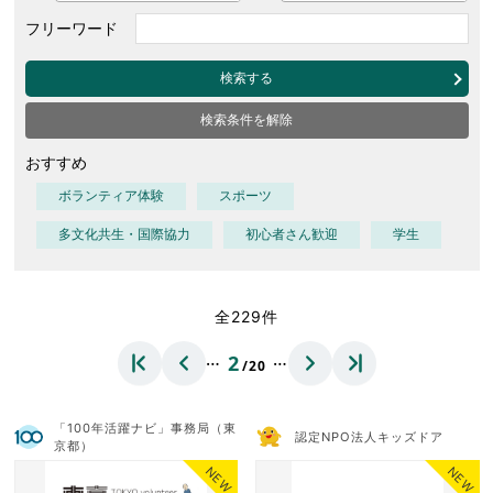
フリーワード
検索する
検索条件を解除
おすすめ
ボランティア体験
スポーツ
多文化共生・国際協力
初心者さん歓迎
学生
全229件
…
…
2
/20
「100年活躍ナビ」事務局（東
認定NPO法人キッズドア
京都）
NEW
NEW