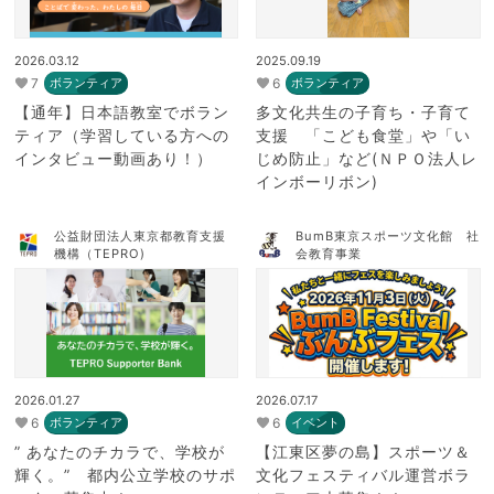
2026.03.12
2025.09.19
7
6
ボランティア
ボランティア
【通年】日本語教室でボラン
多文化共生の子育ち・子育て
ティア（学習している方への
支援 「こども食堂」や「い
インタビュー動画あり！）
じめ防止」など(ＮＰＯ法人レ
インボーリボン)
公益財団法人東京都教育支援
BumB東京スポーツ文化館 社
機構（TEPRO)
会教育事業
2026.01.27
2026.07.17
6
6
ボランティア
イベント
” あなたのチカラで、学校が
【江東区夢の島】スポーツ＆
輝く。” 都内公立学校のサポ
文化フェスティバル運営ボラ