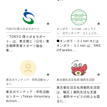
覧
さ
略
す
れ
さ
る
て
れ
に
お
て
は
り
お
star
star
ク
ま
り
TOKYO 障スポ＆サポート
オンボラ・コミnet.（オンライ
リ
す。
ま
ン・ボランティア・コミュニケー
ッ
詳
す。
「TOKYO 障スポ＆サポー
ション・ネットワーク）
ク
細
詳
■オンボラ・コミnet.※とは
ト」は、東京都と（公社）東
し
を
細
オンボラ・コミnet.は、SNS
京都障害者スポーツ協会、
て
閲
を
省
省
のFacebo...
東...
く
覧
閲
略
略
だ
す
覧
さ
さ
さ
る
す
れ
れ
い。
に
る
て
て
は
に
お
お
star
star
ク
は
り
り
東京ボランティア・市民活動セン
東京都生活文化局 都民生活部
リ
ク
ま
ま
ター
ッ
リ
す。
す。
東京都生活文化局都民生活部
ク
ッ
詳
詳
東京ボランティア・市民活動
は、幅広く都民生活を支援
し
ク
細
細
センター（Tokyo Voluntary
し、都民サービスの向上を図
て
し
を
を
省
Action...
省
るた...
く
て
閲
閲
略
略