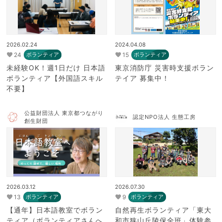
2026.02.24
2024.04.08
24
15
ボランティア
ボランティア
未経験OK！週1日だけ 日本語
東京消防庁 災害時支援ボラン
ボランティア【外国語スキル
テイア 募集中！
不要】
公益財団法人 東京都つながり
認定NPO法人 生態工房
創生財団
2026.03.12
2026.07.30
13
9
ボランティア
ボランティア
【通年】日本語教室でボラン
自然再生ボランティア「東大
ティア（ボランティアさんへ
和市狭山丘陵保全班」体験参