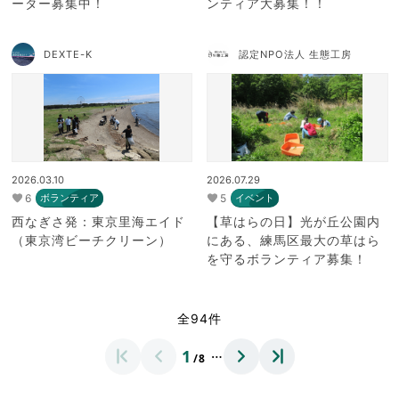
ーター募集中！
ンティア大募集！！
DEXTE-K
認定NPO法人 生態工房
2026.03.10
2026.07.29
6
5
ボランティア
イベント
西なぎさ発：東京里海エイド
【草はらの日】光が丘公園内
（東京湾ビーチクリーン）
にある、練馬区最大の草はら
を守るボランティア募集！
全94件
…
1
/8