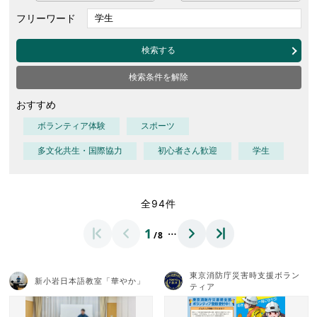
フリーワード
検索する
検索条件を解除
おすすめ
ボランティア体験
スポーツ
多文化共生・国際協力
初心者さん歓迎
学生
全94件
…
1
/8
東京消防庁災害時支援ボラン
新小岩日本語教室「華やか」
ティア