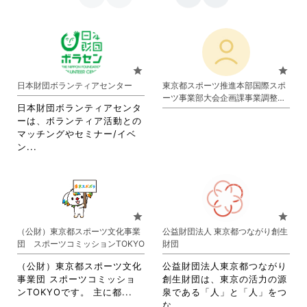
star
star
日本財団ボランティアセンター
東京都スポーツ推進本部国際スポ
ーツ事業部大会企画課事業調整担
日本財団ボランティアセンタ
当
ーは、ボランティア活動との
マッチングやセミナー/イベ
省
ン...
略
さ
れ
て
お
star
star
り
（公財）東京都スポーツ文化事業
公益財団法人 東京都つながり創生
ま
団 スポーツコミッションTOKYO
財団
す。
詳
（公財）東京都スポーツ文化
公益財団法人東京都つながり
細
事業団 スポーツコミッショ
創生財団は、東京の活力の源
を
省
ンTOKYOです。 主に都...
泉である「人」と「人」をつ
閲
略
省
な...