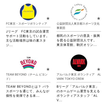
だ
く
覧
覧
さ
さ
さ
だ
す
す
れ
れ
い。
さ
る
る
て
て
い。
に
に
お
お
star
star
は
は
り
り
FC東京・スポーツボランティア
公益財団法人東京都スポーツ文化
ク
ク
ま
ま
事業団
リ
リ
す。
す。
Jリーグ FC東京の試合運営
ッ
ッ
詳
詳
都民のスポーツの普及・振興
サポート活動をしています。
ク
ク
細
細
を図る公益財団法人です。
主な活動場所は味の素スタ
し
し
を
を
省
省
東京体育館、駒沢オリン...
ジ...
て
て
閲
閲
略
略
く
く
覧
覧
さ
さ
だ
だ
す
す
れ
れ
さ
さ
る
る
て
て
い。
い。
に
に
お
お
star
star
は
は
り
り
TEAM BEYOND（チーム ビヨン
アルバルク東京 ボランティア AL
ク
ク
ま
ま
ド）
VARK TOKYO CREW
リ
リ
す。
す。
ッ
ッ
詳
詳
TEAM BEYONDとは？ パラ
Bリーグ「アルバルク東京」
ク
ク
細
細
スポーツを通じて、みんなが
のホームゲーム運営を支える
し
し
を
を
省
個性を発揮できる未...
ボランティアスタッフ「AL
て
て
閲
閲
略
省
V...
く
く
覧
覧
さ
略