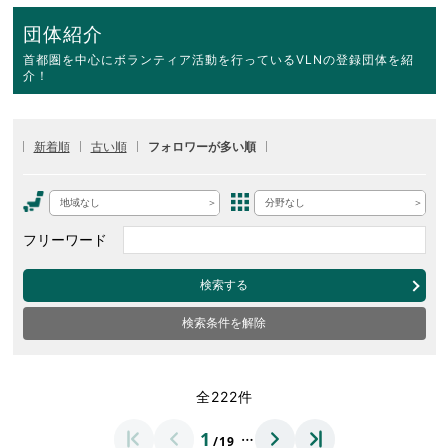
団体紹介
首都圏を中心にボランティア活動を行っているVLNの登録団体を紹
介！
新着順
古い順
フォロワーが多い順
地域なし
分野なし
フリーワード
検索する
検索条件を解除
全222件
…
1
/19