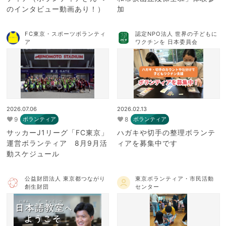
のインタビュー動画あり！）
加
FC東京・スポーツボランティ
認定NPO法人 世界の子どもに
ア
ワクチンを 日本委員会
2026.07.06
2026.02.13
9
8
ボランティア
ボランティア
サッカーJ1リーグ「FC東京」
ハガキや切手の整理ボランテ
運営ボランティア 8月9月活
ィアを募集中です
動スケジュール
公益財団法人 東京都つながり
東京ボランティア・市民活動
創生財団
センター