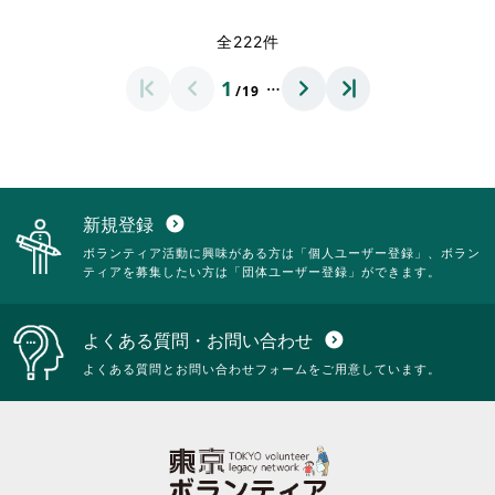
だ
だ
す
す
れ
さ
さ
さ
る
る
て
れ
全222件
い。
い。
に
に
お
て
は
は
り
お
…
1
ク
ク
/19
ま
り
リ
リ
す。
ま
ッ
ッ
詳
す。
ク
ク
細
詳
し
し
を
細
て
て
閲
を
く
く
覧
閲
新規登録
expand_circle_down
だ
だ
す
覧
ボランティア活動に興味がある方は「個人ユーザー登録」、ボラン
さ
さ
る
す
ティアを募集したい方は「団体ユーザー登録」ができます。
い。
い。
に
る
は
に
ク
は
よくある質問・お問い合わせ
expand_circle_down
リ
ク
ッ
リ
よくある質問とお問い合わせフォームをご用意しています。
ク
ッ
し
ク
て
し
く
て
だ
く
さ
だ