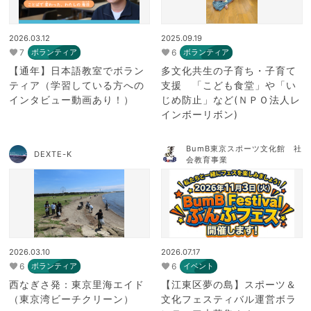
2026.03.12
2025.09.19
7
6
ボランティア
ボランティア
【通年】日本語教室でボラン
多文化共生の子育ち・子育て
ティア（学習している方への
支援 「こども食堂」や「い
インタビュー動画あり！）
じめ防止」など(ＮＰＯ法人レ
インボーリボン)
BumB東京スポーツ文化館 社
DEXTE-K
会教育事業
2026.03.10
2026.07.17
6
6
ボランティア
イベント
西なぎさ発：東京里海エイド
【江東区夢の島】スポーツ＆
（東京湾ビーチクリーン）
文化フェスティバル運営ボラ