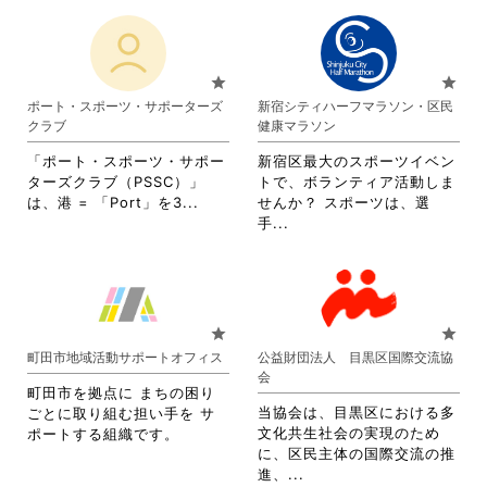
く
く
覧
す
さ
だ
だ
す
る
れ
さ
さ
る
に
て
い。
い。
に
は
お
star
star
は
ク
り
ポート・スポーツ・サポーターズ
新宿シティハーフマラソン・区民
ク
リ
ま
クラブ
健康マラソン
リ
ッ
す。
ッ
ク
詳
「ポート・スポーツ・サポー
新宿区最大のスポーツイベン
ク
し
細
ターズクラブ（PSSC）」
トで、ボランティア活動しま
し
て
を
省
は、港 = 「Port」を3...
せんか？ スポーツは、選
て
く
閲
略
省
手...
く
だ
覧
さ
略
だ
さ
す
れ
さ
さ
い。
る
て
れ
い。
に
お
て
は
り
お
star
star
ク
ま
り
町田市地域活動サポートオフィス
公益財団法人 目黒区国際交流協
リ
す。
ま
会
ッ
詳
す。
町田市を拠点に まちの困り
ク
細
詳
当協会は、目黒区における多
ごとに取り組む担い手を サ
し
を
細
文化共生社会の実現のため
ポートする組織です。
て
閲
を
に、区民主体の国際交流の推
く
覧
閲
省
進、...