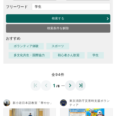
フリーワード
検索する
検索条件を解除
おすすめ
ボランティア体験
スポーツ
多文化共生・国際協力
初心者さん歓迎
学生
全94件
…
1
/8
東京消防庁災害時支援ボラン
新小岩日本語教室「華やか」
ティア