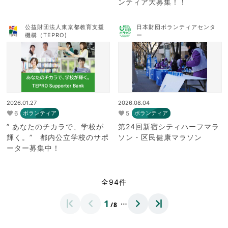
ンティア大募集！！
公益財団法人東京都教育支援
日本財団ボランティアセンタ
機構（TEPRO)
ー
2026.01.27
2026.08.04
6
5
ボランティア
ボランティア
” あなたのチカラで、学校が
第24回新宿シティハーフマラ
輝く。” 都内公立学校のサポ
ソン・区民健康マラソン
ーター募集中！
全94件
…
1
/8