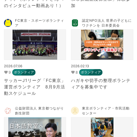
のインタビュー動画あり！）
加
FC東京・スポーツボランティ
認定NPO法人 世界の子どもに
ア
ワクチンを 日本委員会
2026.07.06
2026.02.13
9
8
ボランティア
ボランティア
サッカーJ1リーグ「FC東京」
ハガキや切手の整理ボランテ
運営ボランティア 8月9月活
ィアを募集中です
動スケジュール
公益財団法人 東京都つながり
東京ボランティア・市民活動
創生財団
センター