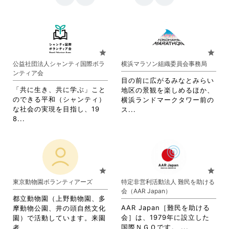
star
star
公益社団法人シャンティ国際ボラ
横浜マラソン組織委員会事務局
ンティア会
目の前に広がるみなとみらい
「共に生き、共に学ぶ」こと
地区の景観を楽しめるほか、
のできる平和（シャンティ）
横浜ランドマークタワー前の
な社会の実現を目指し、19
省
ス...
省
8...
略
略
さ
さ
れ
れ
て
て
お
お
り
star
star
り
ま
東京動物園ボランティアーズ
特定非営利活動法人 難民を助ける
ま
す。
会（AAR Japan）
す。
詳
都立動物園（上野動物園、多
詳
細
AAR Japan［難民を助ける
摩動物公園、井の頭自然文化
細
を
会］は、1979年に設立した
園）で活動しています。来園
を
閲
省
省
国際ＮＧＯです。 ...
者...