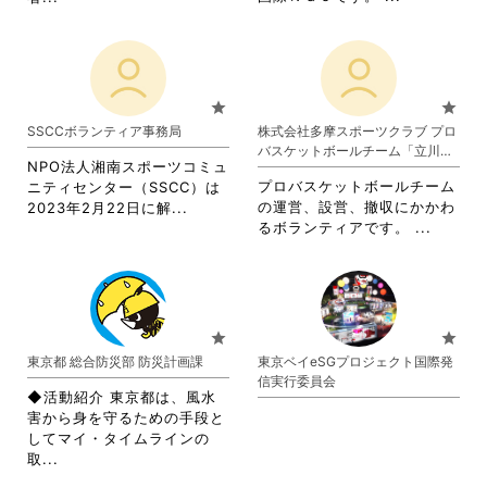
閲
覧
略
略
覧
す
さ
さ
す
る
れ
れ
る
に
て
て
に
は
お
お
star
star
は
ク
り
り
SSCCボランティア事務局
株式会社多摩スポーツクラブ プロ
ク
リ
ま
ま
バスケットボールチーム「立川ダ
リ
ッ
す。
す。
NPO法人湘南スポーツコミュ
イス」
ッ
ク
詳
詳
プロバスケットボールチーム
ニティセンター（SSCC）は
ク
し
細
細
省
の運営、設営、撤収にかかわ
2023年2月22日に解...
し
て
を
を
省
略
るボランティアです。 ...
て
く
閲
閲
略
さ
く
だ
覧
覧
さ
れ
だ
さ
す
す
れ
て
さ
い。
る
る
て
お
い。
に
に
お
り
star
star
は
は
り
ま
東京都 総合防災部 防災計画課
東京ベイeSGプロジェクト国際発
ク
ク
ま
す。
信実行委員会​
リ
リ
す。
詳
◆活動紹介 東京都は、風水
ッ
ッ
詳
細
害から身を守るための手段と
ク
ク
細
を
してマイ・タイムラインの
し
し
を
閲
省
取...
て
て
閲
覧
略