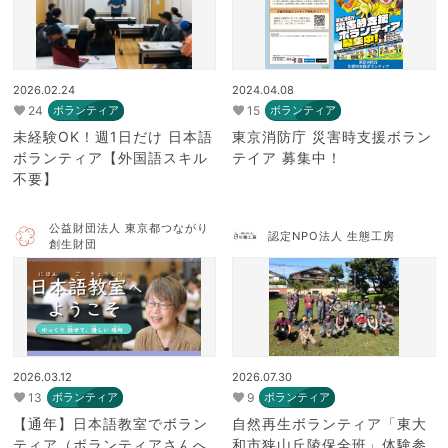
2026.02.24
2024.04.08
24
15
ボランティア
ボランティア
未経験OK！週1日だけ 日本語
東京消防庁 災害時支援ボラン
ボランティア【外国語スキル
テイア 募集中！
不要】
公益財団法人 東京都つながり
認定NPO法人 生態工房
創生財団
2026.03.12
2026.07.30
13
9
ボランティア
ボランティア
【通年】日本語教室でボラン
自然再生ボランティア「東大
ティア（ボランティアさんへ
和市狭山丘陵保全班」体験参