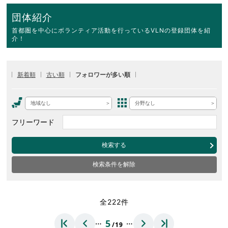
団体紹介
首都圏を中心にボランティア活動を行っているVLNの登録団体を紹
介！
新着順
古い順
フォロワーが多い順
地域なし
分野なし
フリーワード
検索する
検索条件を解除
全222件
…
…
5
/19