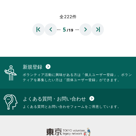
だ
す
覧
略
さ
る
す
さ
い。
に
る
れ
全222件
は
に
て
ク
は
お
…
…
5
リ
ク
/19
り
ッ
リ
ま
ク
ッ
す。
し
ク
詳
て
し
細
く
て
を
だ
く
閲
新規登録
expand_circle_down
さ
だ
覧
ボランティア活動に興味がある方は「個人ユーザー登録」、ボラン
い。
さ
す
ティアを募集したい方は「団体ユーザー登録」ができます。
い。
る
に
は
よくある質問・お問い合わせ
expand_circle_down
ク
リ
よくある質問とお問い合わせフォームをご用意しています。
ッ
ク
し
て
く