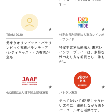
閲
覧
省
さ
す...
覧
す
略
れ
す
る
さ
て
る
に
れ
お
に
は
て
り
は
ク
お
ま
star
star
ク
リ
り
す。
TEAM 2020
特定非営利活動法人東京レインボ
リ
ッ
ま
詳
ープライド
ッ
ク
す。
細
元東京オリンピック・パラリ
ク
し
詳
を
特定非営利活動法人 東京レ
ンピック都市ボランティア
し
て
細
閲
インボープライドは、多様な
(シティキャスト）の有志が
て
く
を
覧
省
性のあり方を前提とし、誰も
立ち...
く
だ
閲
す
省
略
が...
だ
さ
覧
る
略
さ
さ
い。
す
に
さ
れ
い。
る
は
れ
て
に
ク
て
お
は
リ
お
り
star
star
ク
ッ
り
ま
公益財団法人日本陸上競技連盟
パトラン東京
リ
ク
ま
す。
ッ
し
す。
詳
走って(歩いて)防犯！をうた
ク
て
詳
細
い文句に、運動しながら街を
し
く
細
を
パトロールする活動です。