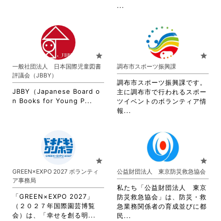
て
だ
を
閲
省
...
く
さ
閲
覧
略
だ
い。
覧
す
さ
さ
す
る
れ
い。
る
に
て
に
は
お
star
star
は
ク
り
一般社団法人 日本国際児童図書
調布市スポーツ振興課
ク
リ
ま
評議会（JBBY）
リ
ッ
す。
調布市スポーツ振興課です。
ッ
ク
詳
JBBY（Japanese Board o
主に調布市で行われるスポー
ク
し
細
省
n Books for Young P...
ツイベントのボランティア情
し
て
を
略
省
報...
て
く
閲
さ
略
く
だ
覧
れ
さ
だ
さ
す
て
れ
さ
い。
る
お
て
い。
に
り
お
star
star
は
ま
り
GREEN×EXPO 2027 ボランティ
公益財団法人 東京防災救急協会
ク
す。
ま
ア事務局
リ
詳
す。
私たち「公益財団法人 東京
ッ
細
詳
「GREEN×EXPO 2027」
防災救急協会」は、防災・救
ク
を
細
（２０２７年国際園芸博覧
急業務関係者の育成並びに都
し
閲
を
省
会）は、「幸せを創る明...
省
民...
て