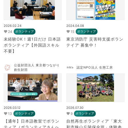
2026.02.24
2024.04.08
24
15
ボランティア
ボランティア
未経験OK！週1日だけ 日本語
東京消防庁 災害時支援ボラン
ボランティア【外国語スキル
テイア 募集中！
不要】
公益財団法人 東京都つながり
認定NPO法人 生態工房
創生財団
2026.03.12
2026.07.30
13
9
ボランティア
ボランティア
【通年】日本語教室でボラン
自然再生ボランティア「東大
ティア（ボランティアさんへ
和市狭山丘陵保全班」体験参