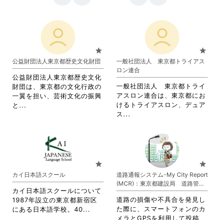
star
star
公益財団法人東京都歴史文化財団
一般社団法人 東京都トライアス
ロン連合
公益財団法人東京都歴史文化
一般社団法人 東京都トライ
財団は、東京都の文化行政の
アスロン連合は、東京都にお
一翼を担い、芸術文化の振興
省
けるトライアスロン、デュア
と...
省
略
ス...
略
さ
さ
れ
れ
て
て
お
お
り
star
star
り
ま
カイ日本語スクール
道路通報システム-My City Report
ま
す。
(MCR)：東京都建設局 道路管理
す。
詳
カイ日本語スクールについて
部
詳
細
道路の損傷や不具合を発見し
1987年設立の東京都新宿区
細
を
省
た際に、スマートフォンのカ
にある日本語学校。40...
を
閲
略
メラとGPSを利用して投稿