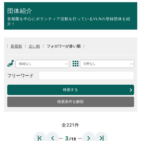
団体紹介
首都圏を中心にボランティア活動を行っているVLNの登録団体を紹
介！
新着順
古い順
フォロワーが多い順
地域なし
分野なし
フリーワード
検索する
検索条件を解除
全221件
…
…
3
/19