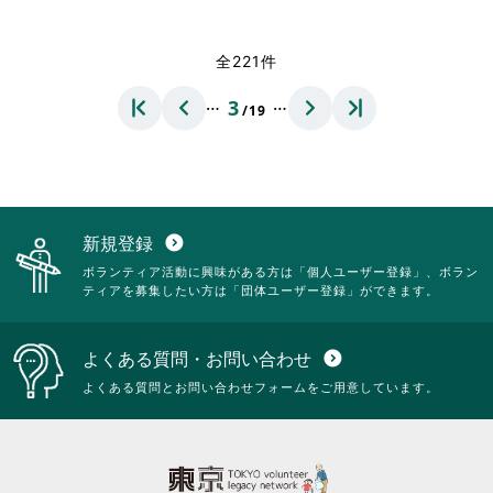
覧
閲
略
略
く
す
覧
さ
さ
だ
る
す
れ
れ
全221件
さ
に
る
て
て
い。
は
に
お
お
…
…
3
ク
は
/19
り
り
リ
ク
ま
ま
ッ
リ
す。
す。
ク
ッ
詳
詳
し
ク
細
細
て
し
を
を
く
て
閲
閲
新規登録
expand_circle_down
だ
く
覧
覧
ボランティア活動に興味がある方は「個人ユーザー登録」、ボラン
さ
だ
す
す
ティアを募集したい方は「団体ユーザー登録」ができます。
い。
さ
る
る
い。
に
に
は
は
よくある質問・お問い合わせ
expand_circle_down
ク
ク
リ
リ
よくある質問とお問い合わせフォームをご用意しています。
ッ
ッ
ク
ク
し
し
て
て
く
く