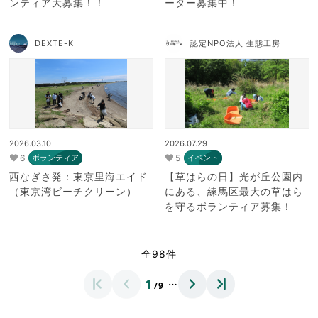
ンティア大募集！！
ーター募集中！
DEXTE-K
認定NPO法人 生態工房
2026.03.10
2026.07.29
6
5
ボランティア
イベント
西なぎさ発：東京里海エイド
【草はらの日】光が丘公園内
（東京湾ビーチクリーン）
にある、練馬区最大の草はら
を守るボランティア募集！
全98件
…
1
/9