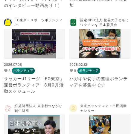
のインタビュー動画あり！）
加
FC東京・スポーツボランティ
認定NPO法人 世界の子どもに
ア
ワクチンを 日本委員会
2026.07.06
2026.02.13
8
8
ボランティア
ボランティア
サッカーJ1リーグ「FC東京」
ハガキや切手の整理ボランテ
運営ボランティア 8月9月活
ィアを募集中です
動スケジュール
公益財団法人 東京都つながり
東京ボランティア・市民活動
創生財団
センター