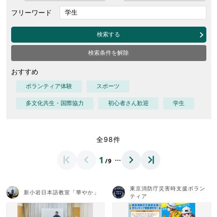
フリーワード
検索する
検索条件を解除
おすすめ
ボランティア体験
スポーツ
多文化共生・国際協力
初心者さん歓迎
学生
全98件
…
1
/9
東京消防庁災害時支援ボラン
新小岩日本語教室「華やか」
ティア