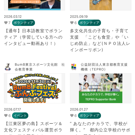
2026.03.12
2025.09.19
7
6
ボランティア
ボランティア
【通年】日本語教室でボラン
多文化共生の子育ち・子育て
ティア（学習している方への
支援 「こども食堂」や「い
インタビュー動画あり！）
じめ防止」など(ＮＰＯ法人レ
インボーリボン)
BumB東京スポーツ文化館 社
公益財団法人東京都教育支援
会教育事業
機構（TEPRO)
2026.07.17
2026.01.27
6
6
イベント
ボランティア
【江東区夢の島】スポーツ＆
” あなたのチカラで、学校が
文化フェスティバル運営ボラ
輝く。” 都内公立学校のサポ