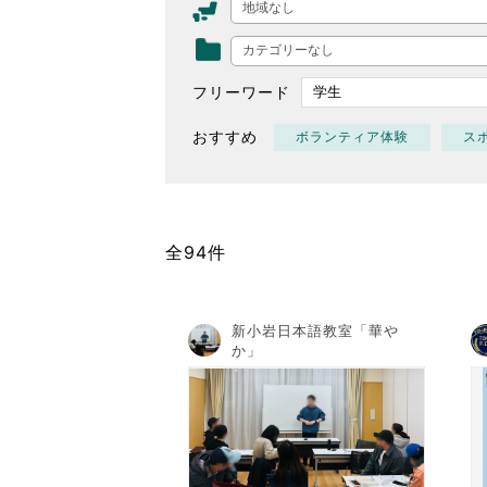
地域なし
東京2020大会の軌跡
カテゴリーなし
シティキャスト
VLNポイントとは
フリーワード
おもてなし語学ボランティ
おすすめ
ボランティア体験
ス
全94件
新小岩日本語教室「華や
か」