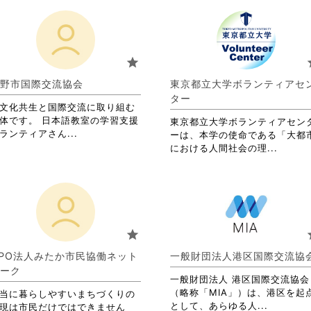
star
s
野市国際交流協会
東京都立大学ボランティアセ
ター
文化共生と国際交流に取り組む
体です。 日本語教室の学習支援
東京都立大学ボランティアセン
省
ランティアさん...
ーは、本学の使命である「大都
略
省
における人間社会の理...
さ
略
れ
さ
て
れ
お
て
り
お
ま
り
star
s
す。
ま
詳
す。
PO法人みたか市民協働ネット
一般財団法人港区国際交流協
細
詳
ーク
を
一般財団法人 港区国際交流協会
細
閲
（略称「MIA」）は、港区を起
を
当に暮らしやすいまちづくりの
覧
省
として、あらゆる人...
閲
現は市民だけではできません