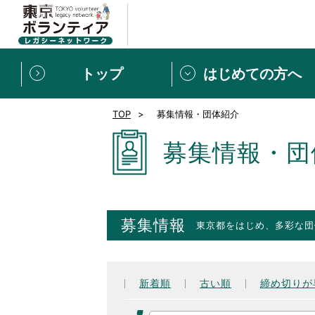
トップ
はじめての方へ
TOP
募集情報・団体紹介
募集情報
[個人] 体験談
ボランティアの広場
新着記事一覧
募集情報・団
新規登録
ボランティア
東京ボランティアレガ
募集情報
東京都をはじめ、多彩な団
もっと知りたい！VLNでで
新着順
古い順
締め切りが