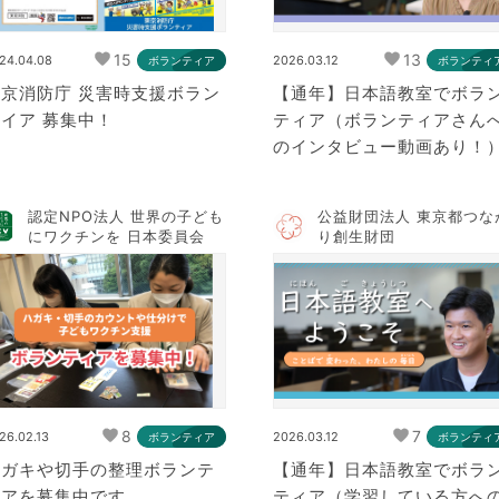
15
13
24.04.08
2026.03.12
ボランティア
ボランティ
東京消防庁 災害時支援ボラン
【通年】日本語教室でボラ
イア 募集中！
ティア（ボランティアさん
のインタビュー動画あり！
認定NPO法人 世界の子ども
公益財団法人 東京都つな
にワクチンを 日本委員会
り創生財団
8
7
26.02.13
2026.03.12
ボランティア
ボランティ
ハガキや切手の整理ボランテ
【通年】日本語教室でボラ
ィアを募集中です
ティア（学習している方へ