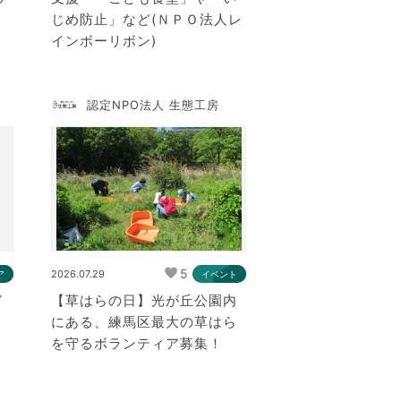
じめ防止」など(ＮＰＯ法人レ
インボーリボン)
認定NPO法人 生態工房
5
2026.07.29
ア
イベント
ド
【草はらの日】光が丘公園内
にある、練馬区最大の草はら
を守るボランティア募集！