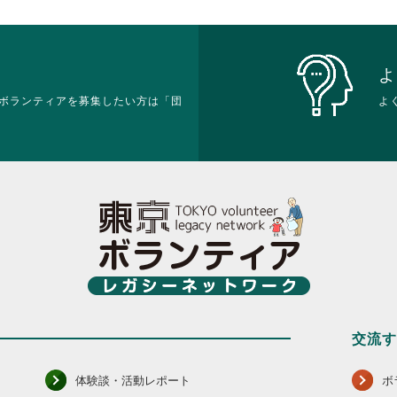
て
細
細
だ
く
を
を
さ
だ
閲
閲
い。
さ
覧
覧
い。
す
す
よ
る
る
ボランティアを募集したい方は「団
よ
に
に
は
は
ク
ク
リ
リ
ッ
ッ
ク
ク
し
し
て
て
く
く
だ
だ
さ
さ
い。
い。
交流
体験談・活動レポート
ボ