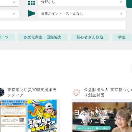
ボランティア みん
分野なし
ボランティア関
募集ポイント・スキルなし
中高生が参加で
ア
ポーツ
多文化共生・国際協力
初心者さん歓迎
学生
東京消防庁災害時支援ボラ
公益財団法人 東京都つな
ンティア
り創生財団