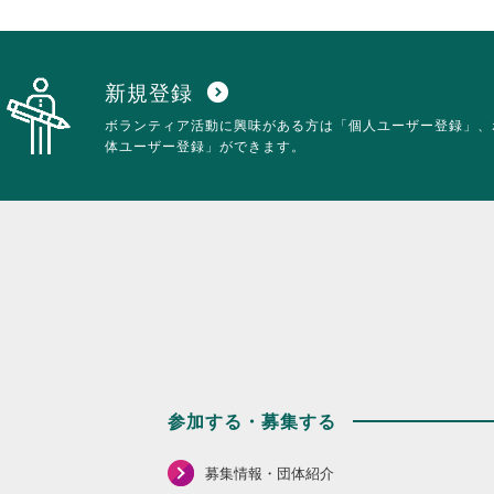
を
閲
覧
す
る
新規登録
expand_circle_down
に
ボランティア活動に興味がある方は「個人ユーザー登録」、
は
体ユーザー登録」ができます。
ク
リ
ッ
ク
し
て
く
だ
さ
い。
参加する・募集する
募集情報・団体紹介