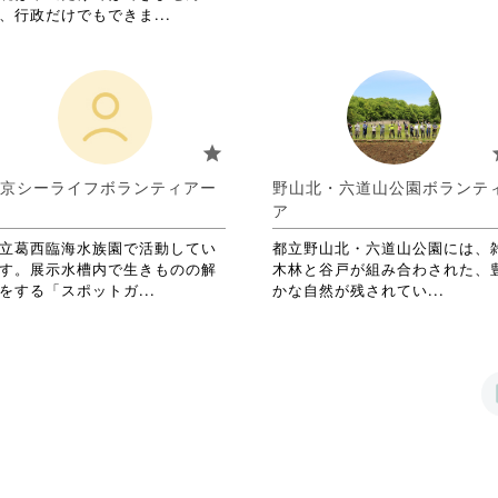
す
略
覧
省
、行政だけでもできま...
る
さ
す
略
に
れ
る
さ
は
て
に
れ
ク
お
は
て
リ
り
ク
お
ッ
ま
リ
り
star
s
ク
す。
ッ
ま
し
詳
ク
す。
京シーライフボランティアー
野山北・六道山公園ボランテ
て
細
し
詳
ア
く
を
て
細
だ
閲
く
を
立葛西臨海水族園で活動してい
都立野山北・六道山公園には、
さ
覧
だ
閲
す。展示水槽内で生きものの解
木林と谷戸が組み合わされた、
い。
す
さ
覧
省
省
をする「スポットガ...
かな自然が残されてい...
る
い。
す
略
略
に
る
さ
さ
は
に
れ
れ
ク
は
て
て
リ
ク
お
お
ッ
リ
り
り
ク
ッ
ま
ま
し
ク
す。
す。
て
し
詳
詳
く