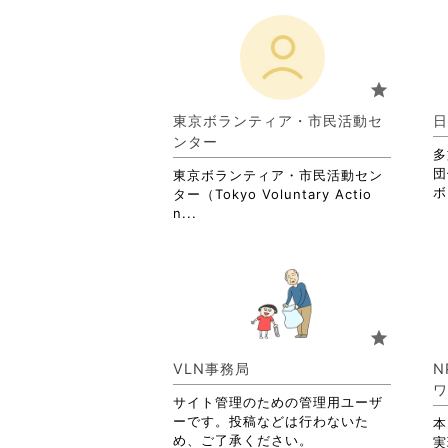
star
東京ボランティア・市民活動セ
日
ンター
多
団
東京ボランティア・市民活動セン
ボ
ター（Tokyo Voluntary Actio
省
n...
略
さ
れ
て
お
り
star
ま
す。
VLN事務局
N
詳
ワ
サイト管理のための管理用ユーザ
細
ーです。投稿などは行わないた
を
本
め、ご了承ください。
閲
実