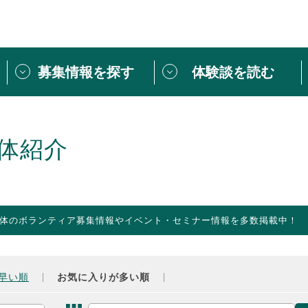
募集情報を探す
体験談を読む
団体紹介
[団体] 活動レ
VLNカフェ
読み物記事
体紹介
をしたい方は
「個人ユーザー登録」
・
ボランティアを募集した
トピックス
スペシャルインタ
シーネットワークとは
ボランティアは
体のボランティア募集情報やイベント・セミナー情報を多数掲載中！
ボランティアはじ
きること
ボランティアで
活動のヒント
あなたにぴった
早い順
お気に入りが多い順