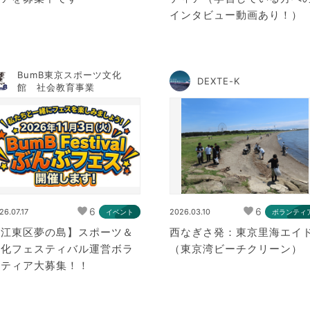
インタビュー動画あり！）
BumB東京スポーツ文化
DEXTE-K
館 社会教育事業
6
6
26.07.17
2026.03.10
イベント
ボランティ
【江東区夢の島】スポーツ＆
西なぎさ発：東京里海エイ
文化フェスティバル運営ボラ
（東京湾ビーチクリーン）
ンティア大募集！！