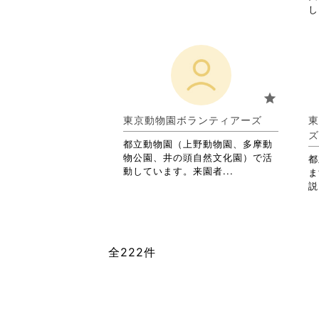
覧
し
す
る
に
は
ク
リ
star
ッ
ク
東京動物園ボランティアーズ
東
し
ズ
て
都立動物園（上野動物園、多摩動
く
物公園、井の頭自然文化園）で活
都
だ
省
動しています。来園者...
ま
さ
略
説
い。
さ
れ
て
お
全222件
り
ま
す。
詳
細