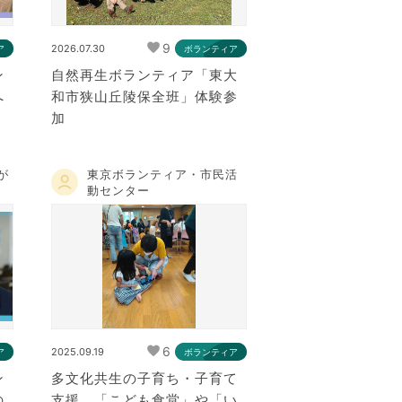
9
2026.07.30
ア
ボランティア
ン
自然再生ボランティア「東大
へ
和市狭山丘陵保全班」体験参
）
加
が
東京ボランティア・市民活
動センター
6
2025.09.19
ア
ボランティア
ン
多文化共生の子育ち・子育て
の
支援 「こども食堂」や「い