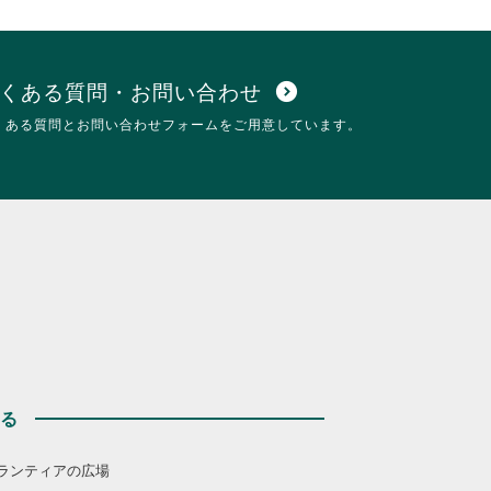
を
だ
閲
さ
覧
い。
す
る
くある質問・お問い合わせ
expand_circle_down
に
くある質問とお問い合わせフォームをご用意しています。
は
ク
リ
ッ
ク
し
て
く
だ
さ
い。
する
ランティアの広場