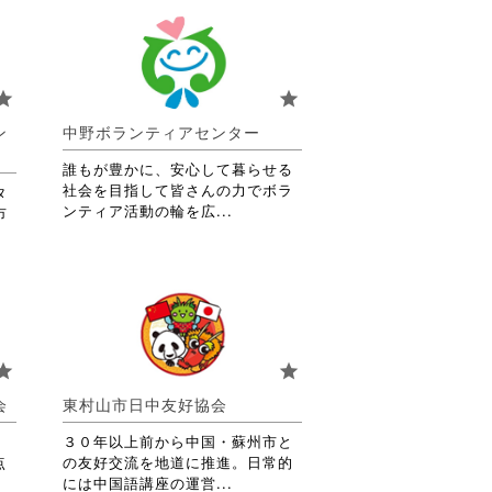
tar
star
ン
中野ボランティアセンター
誰もが豊かに、安心して暮らせる
社会を目指して皆さんの力でボラ
タ
省
ンティア活動の輪を広...
市
略
さ
れ
て
お
り
ま
tar
star
す。
詳
会
東村山市日中友好協会
細
を
３０年以上前から中国・蘇州市と
閲
点
の友好交流を地道に推進。日常的
覧
省
には中国語講座の運営...