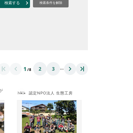
なのVOICE
検索する
検索条件を解除
連ニュース（外部記事）
きるボランティア
…
1
2
3
/8
が
認定NPO法人 生態工房