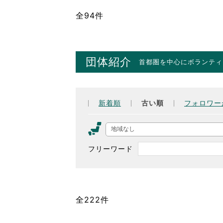
全94件
団体紹介
首都圏を中心にボランティ
新着順
古い順
フォロワー
地域なし
フリーワード
全222件