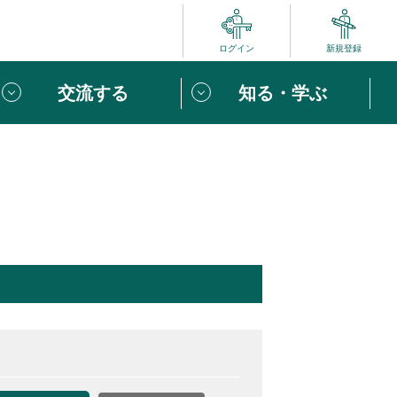
ログイン
新規登録
交流する
知る・学ぶ
ポート
い方は
「団体ユーザー登録」
へ！
ビュー
じめての方へ
めの一歩
心がけたい６つのこと
りなボランティアをチェック！