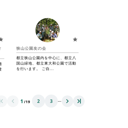
す
略
る
さ
に
れ
は
て
ク
お
リ
り
ッ
ま
tar
star
ク
す。
し
詳
ィ
狭山公園友の会
て
細
く
を
都立狭山公園内を中心に、都立八
だ
閲
国山緑地、都立東大和公園で活動
雑
さ
覧
省
を行います。 ご自...
豊
い。
す
略
る
さ
に
れ
は
て
ク
お
…
1
2
3
リ
り
/19
ッ
ま
ク
す。
し
詳
て
細
く