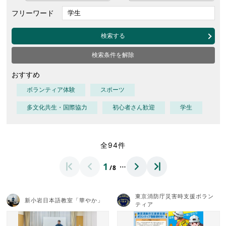
フリーワード
検索する
検索条件を解除
おすすめ
ボランティア体験
スポーツ
多文化共生・国際協力
初心者さん歓迎
学生
全94件
…
1
/8
東京消防庁災害時支援ボラン
新小岩日本語教室「華やか」
ティア