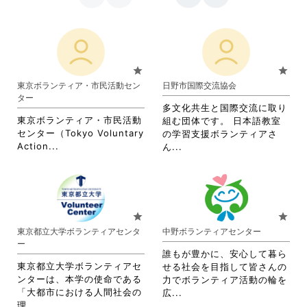
star
star
東京ボランティア・市民活動セン
日野市国際交流協会
ター
多文化共生と国際交流に取り
東京ボランティア・市民活動
組む団体です。 日本語教室
センター（Tokyo Voluntary
の学習支援ボランティアさ
省
Action...
省
ん...
略
略
さ
さ
れ
れ
て
て
お
お
star
star
り
り
東京都立大学ボランティアセンタ
中野ボランティアセンター
ま
ま
ー
す。
す。
誰もが豊かに、安心して暮ら
詳
詳
東京都立大学ボランティアセ
せる社会を目指して皆さんの
細
細
ンターは、本学の使命である
力でボランティア活動の輪を
を
を
「大都市における人間社会の
省
広...
閲
閲
省
理...
略