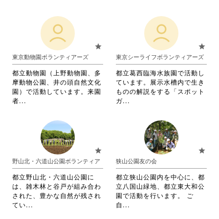
く
だ
閲
略
略
だ
さ
覧
さ
さ
さ
い。
す
れ
れ
い。
る
て
て
に
お
お
star
star
は
り
り
東京動物園ボランティアーズ
東京シーライフボランティアーズ
ク
ま
ま
リ
す。
す。
都立動物園（上野動物園、多
都立葛西臨海水族園で活動し
ッ
詳
詳
摩動物公園、井の頭自然文化
ています。展示水槽内で生き
ク
細
細
園）で活動しています。来園
ものの解説をする「スポット
し
を
を
省
省
者...
ガ...
て
閲
閲
略
略
く
覧
覧
さ
さ
だ
す
す
れ
れ
さ
る
る
て
て
い。
に
に
お
お
star
star
は
は
り
り
野山北・六道山公園ボランティア
狭山公園友の会
ク
ク
ま
ま
リ
リ
す。
す。
都立野山北・六道山公園に
都立狭山公園内を中心に、都
ッ
ッ
詳
詳
は、雑木林と谷戸が組み合わ
立八国山緑地、都立東大和公
ク
ク
細
細
された、豊かな自然が残され
園で活動を行います。 ご
し
し
を
を
省
省
てい...
自...
て
て
閲
閲
略
略