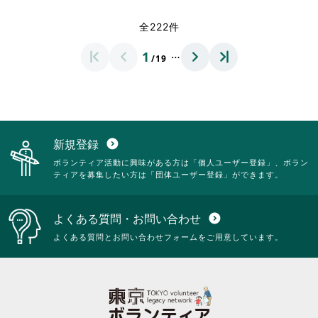
く
く
覧
覧
さ
さ
だ
だ
す
す
れ
れ
全222件
さ
さ
る
る
て
て
い。
い。
に
に
お
お
…
1
は
は
/19
り
り
ク
ク
ま
ま
リ
リ
す。
す。
ッ
ッ
詳
詳
ク
ク
細
細
し
し
を
を
て
て
閲
閲
新規登録
expand_circle_down
く
く
覧
覧
ボランティア活動に興味がある方は「個人ユーザー登録」、ボラン
だ
だ
す
す
ティアを募集したい方は「団体ユーザー登録」ができます。
さ
さ
る
る
い。
い。
に
に
は
は
よくある質問・お問い合わせ
expand_circle_down
ク
ク
リ
リ
よくある質問とお問い合わせフォームをご用意しています。
ッ
ッ
ク
ク
し
し
て
て
く
く
だ
だ