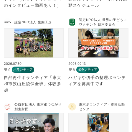
のインタビュー動画あり！）
動スケジュール
認定NPO法人 世界の子どもに
認定NPO法人 生態工房
ワクチンを 日本委員会
2026.07.30
2026.02.13
9
8
ボランティア
ボランティア
自然再生ボランティア「東大
ハガキや切手の整理ボランテ
和市狭山丘陵保全班」体験参
ィアを募集中です
加
公益財団法人 東京都つながり
東京ボランティア・市民活動
創生財団
センター