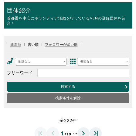
団体紹介
首都圏を中心にボランティア活動を行っているVLNの登録団体を紹
介！
新着順
古い順
フォロワーが多い順
地域なし
分野なし
フリーワード
検索する
検索条件を解除
全222件
…
1
/19