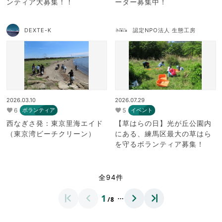
ンティア大募集！！
ーター募集中！
DEXTE-K
認定NPO法人 生態工房
2026.03.10
2026.07.29
6
5
ボランティア
イベント
西なぎさ発：東京里海エイド
【草はらの日】光が丘公園内
（東京湾ビーチクリーン）
にある、練馬区最大の草はら
を守るボランティア募集！
全94件
…
1
/8