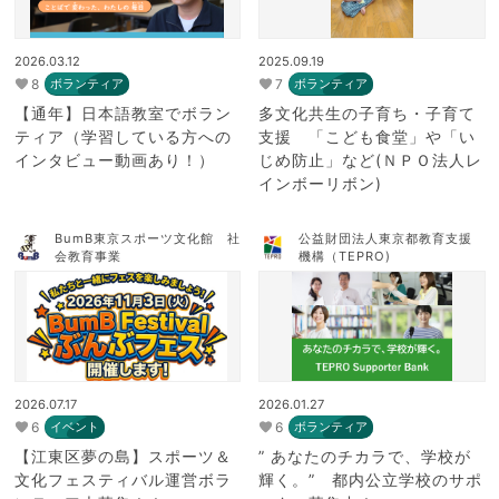
2026.03.12
2025.09.19
8
7
ボランティア
ボランティア
【通年】日本語教室でボラン
多文化共生の子育ち・子育て
ティア（学習している方への
支援 「こども食堂」や「い
インタビュー動画あり！）
じめ防止」など(ＮＰＯ法人レ
インボーリボン)
BumB東京スポーツ文化館 社
公益財団法人東京都教育支援
会教育事業
機構（TEPRO)
2026.07.17
2026.01.27
6
6
イベント
ボランティア
【江東区夢の島】スポーツ＆
” あなたのチカラで、学校が
文化フェスティバル運営ボラ
輝く。” 都内公立学校のサポ