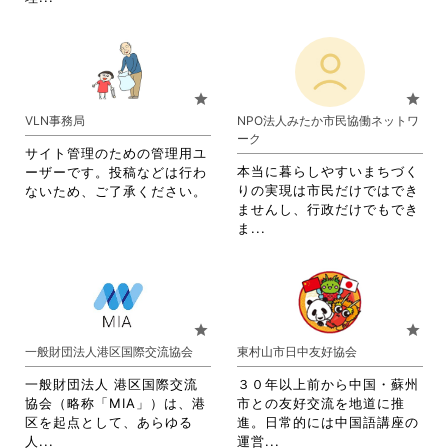
覧
覧
略
さ
す
す
さ
れ
る
る
れ
て
に
に
て
お
は
は
お
り
star
star
ク
ク
り
ま
VLN事務局
NPO法人みたか市民協働ネットワ
リ
リ
ま
す。
ーク
ッ
ッ
す。
詳
サイト管理のための管理用ユ
ク
ク
詳
細
本当に暮らしやすいまちづく
ーザーです。投稿などは行わ
し
し
細
を
りの実現は市民だけではでき
ないため、ご了承ください。
て
て
を
閲
ませんし、行政だけでもでき
く
く
閲
覧
省
ま...
だ
だ
覧
す
略
さ
さ
す
る
さ
い。
い。
る
に
れ
に
は
て
は
ク
お
star
star
ク
リ
り
一般財団法人港区国際交流協会
東村山市日中友好協会
リ
ッ
ま
ッ
ク
す。
一般財団法人 港区国際交流
３０年以上前から中国・蘇州
ク
し
詳
協会（略称「MIA」）は、港
市との友好交流を地道に推
し
て
細
区を起点として、あらゆる
進。日常的には中国語講座の
て
く
を
省
省
人...
運営...