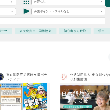
ボランティア みん
分野なし
ボランティア関
募集ポイント・スキルなし
中高生が参加で
ア
ポーツ
多文化共生・国際協力
初心者さん歓迎
学生
東京消防庁災害時支援ボラ
公益財団法人 東京都つな
ンティア
り創生財団