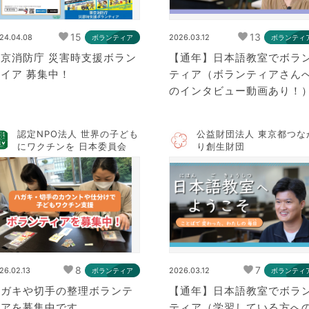
15
13
24.04.08
2026.03.12
ボランティア
ボランティ
東京消防庁 災害時支援ボラン
【通年】日本語教室でボラ
イア 募集中！
ティア（ボランティアさん
のインタビュー動画あり！
認定NPO法人 世界の子ども
公益財団法人 東京都つな
にワクチンを 日本委員会
り創生財団
8
7
26.02.13
2026.03.12
ボランティア
ボランティ
ハガキや切手の整理ボランテ
【通年】日本語教室でボラ
ィアを募集中です
ティア（学習している方へ