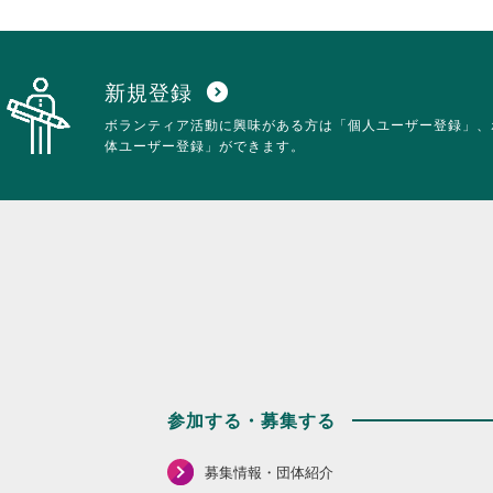
を
だ
閲
さ
覧
い。
す
る
新規登録
expand_circle_down
に
ボランティア活動に興味がある方は「個人ユーザー登録」、
は
体ユーザー登録」ができます。
ク
リ
ッ
ク
し
て
く
だ
さ
い。
参加する・募集する
募集情報・団体紹介