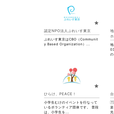
star
認定NPO法人ぷれいす東京
ホ
ぷれいす東京はCBO（Communit
省
y Based Organization）...
地
略
0
さ
の
れ
て
お
り
ま
す。
star
詳
細
ひらけ、PEACE！
台
を
閲
小学生むけのイベントを行なって

覧
いるボランティア団体です。 普段
楽
す
省
は、小学生を...
光