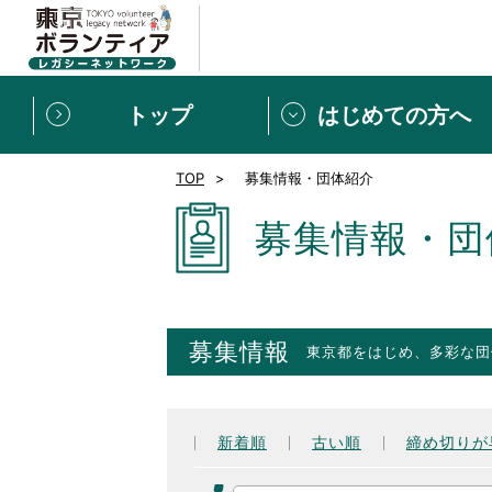
トップ
はじめての方へ
TOP
募集情報・団体紹介
募集情報
[個人] 体験談
ボランティアの広場
新着記事一覧
募集情報・団
新規登録
ボランティア
東京ボランティアレガ
募集情報
東京都をはじめ、多彩な団
もっと知りたい！VLNでで
新着順
古い順
締め切りが