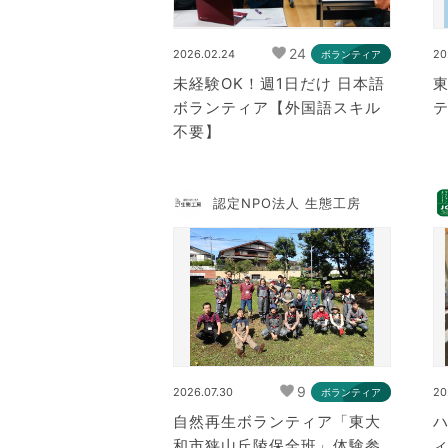
24
2026.02.24
20
ボランティア
未経験OK！週1日だけ 日本語
ボランティア【外国語スキル
テ
不要】
認定NPO法人 生態工房
9
2026.07.30
20
ボランティア
自然再生ボランティア「東大
和市狭山丘陵保全班」体験参