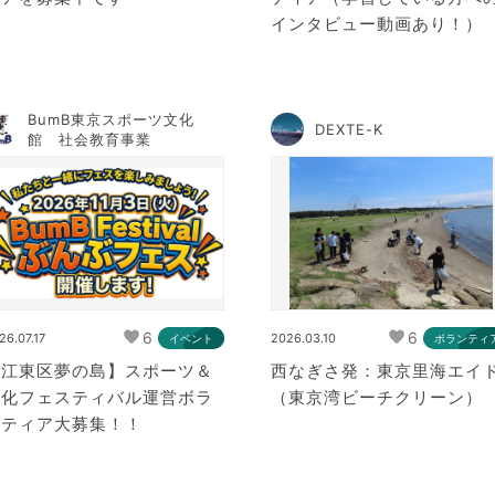
インタビュー動画あり！）
BumB東京スポーツ文化
DEXTE-K
館 社会教育事業
6
6
26.07.17
2026.03.10
イベント
ボランティ
【江東区夢の島】スポーツ＆
西なぎさ発：東京里海エイ
文化フェスティバル運営ボラ
（東京湾ビーチクリーン）
ンティア大募集！！