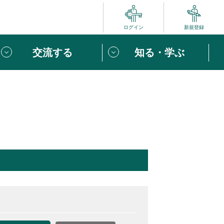
ログイン
新規登録
交流する
知る・学ぶ
ポート
い方は
「団体ユーザー登録」
へ！
ビュー
じめての方へ
めの一歩
心がけたい６つのこと
りなボランティアをチェック！