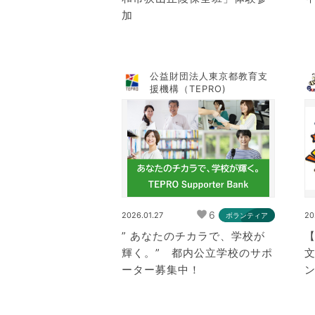
加
公益財団法人東京都教育支
援機構（TEPRO)
6
2026.01.27
20
ボランティア
” あなたのチカラで、学校が
輝く。” 都内公立学校のサポ
ーター募集中！