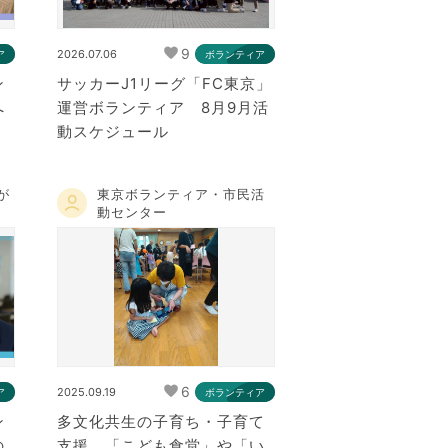
9
2026.07.06
ア
ボランティア
ン
サッカーJ1リーグ「FC東京」
へ
運営ボランティア 8月9月活
）
動スケジュール
が
東京ボランティア・市民活
動センター
6
2025.09.19
ア
ボランティア
ン
多文化共生の子育ち・子育て
の
支援 「こども食堂」や「い