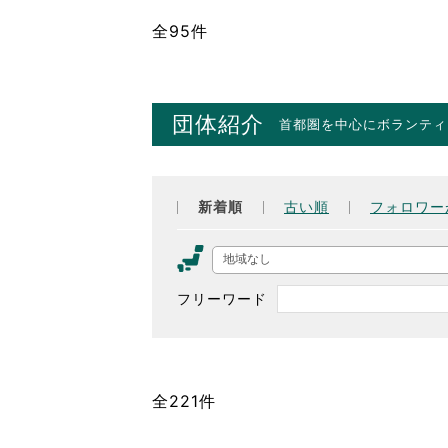
全95件
団体紹介
首都圏を中心にボランティ
新着順
古い順
フォロワー
地域なし
フリーワード
全221件