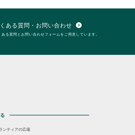
細
だ
を
さ
閲
い。
覧
す
くある質問・お問い合わせ
expand_circle_down
る
くある質問とお問い合わせフォームをご用意しています。
に
は
ク
リ
ッ
ク
し
て
く
だ
さ
い。
する
ランティアの広場