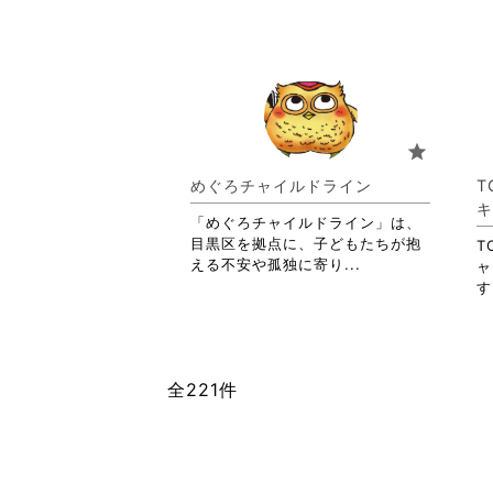
る
略
に
さ
は
れ
ク
て
リ
お
ッ
り
ク
ま
star
し
す。
て
詳
めぐろチャイルドライン
T
く
細
キ
だ
を
「めぐろチャイルドライン」は、
さ
閲
目黒区を拠点に、子どもたちが抱
T
い。
覧
省
える不安や孤独に寄り...
ャ
す
略
す
る
さ
に
れ
は
て
ク
お
全221件
リ
り
ッ
ま
ク
す。
し
詳
て
細
く