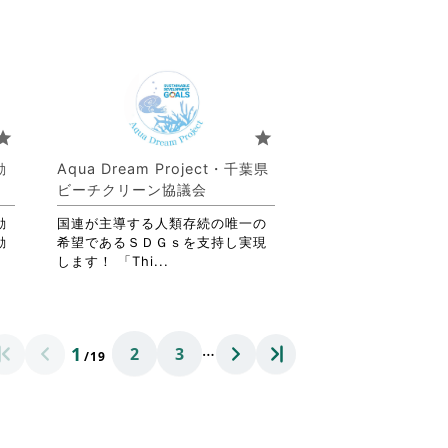
す
略
る
さ
に
れ
は
て
ク
お
リ
り
ッ
ま
tar
star
ク
す。
し
詳
動
Aqua Dream Project・千葉県
て
細
ビーチクリーン協議会
く
を
だ
閲
動
国連が主導する人類存続の唯一の
さ
覧
動
希望であるＳＤＧｓを支持し実現
い。
す
省
します！ 「Thi...
る
略
に
さ
は
れ
ク
て
…
1
2
3
リ
お
/19
ッ
り
ク
ま
し
す。
て
詳
く