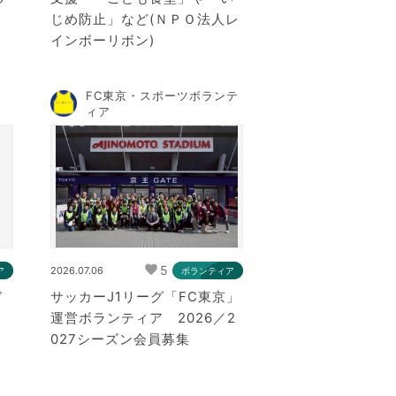
じめ防止」など(ＮＰＯ法人レ
インボーリボン)
FC東京・スポーツボランテ
ィア
5
2026.07.06
ア
ボランティア
ド
サッカーJ1リーグ「FC東京」
運営ボランティア 2026／2
027シーズン会員募集