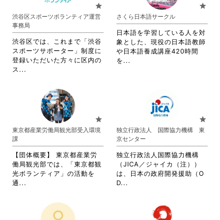
お
り
star
star
り
ま
渋谷区スポーツボランティア運営
さくら日本語サークル
ま
す。
事務局
す。
詳
日本語を学習している人を対
詳
細
渋谷区では、これまで「渋谷
象とした、現役の日本語教師
細
を
スポーツサポーター」制度に
や日本語養成講座420時間
を
閲
登録いただいた方々に区内の
省
を...
閲
覧
省
ス...
略
覧
す
略
さ
す
る
さ
れ
る
に
れ
て
に
は
て
お
は
ク
お
り
star
star
ク
リ
り
ま
東京都産業労働局観光部受入環境
独立行政法人 国際協力機構 東
リ
ッ
ま
す。
課
京センター
ッ
ク
す。
詳
ク
し
詳
細
【団体概要】 東京都産業労
独立行政法人国際協力機構
し
て
細
を
働局観光部では、「東京都観
（JICA／ジャイカ（注））
て
く
を
閲
光ボランティア」の活動を
は、日本の政府開発援助（O
く
だ
閲
覧
省
省
通...
D...
だ
さ
覧
す
略
略
さ
い。
す
る
さ
さ
い。
る
に
れ
れ
に
は
て
て