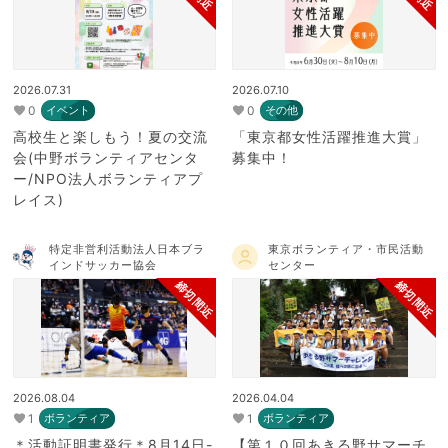
2026.07.31
2026.07.10
0
0
イベント
その他
高校生と楽しもう！夏の交流
「東京都女性活躍推進大賞」
会(中野ボランティアセンタ
募集中！
ー/NPO法人ボランティアプ
レイス)
特定非営利活動法人日本ブラ
東京ボランティア・市民活動
インドサッカー協会
センター
締切間近
締切間近
2026.08.04
2026.04.04
1
1
ボランティア
ボランティア
＊活動証明書発行＊8月14日-
【第１０回あきる野サマーチ