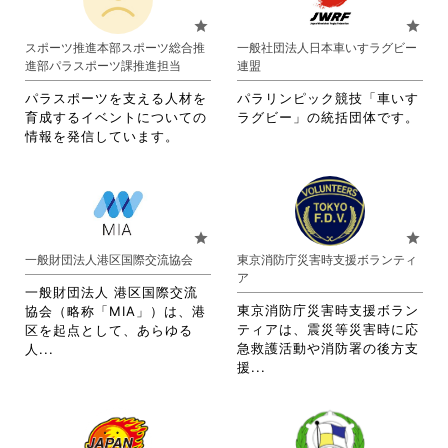
は
ク
お
お
star
star
ク
リ
り
り
スポーツ推進本部スポーツ総合推
一般社団法人日本車いすラグビー
リ
ッ
ま
ま
進部パラスポーツ課推進担当
連盟
ッ
ク
す。
す。
ク
し
詳
詳
パラスポーツを支える人材を
パラリンピック競技「車いす
し
て
細
細
育成するイベントについての
ラグビー」の統括団体です。
て
く
を
を
情報を発信しています。
く
だ
閲
閲
だ
さ
覧
覧
さ
い。
す
す
い。
る
る
に
に
star
star
は
は
一般財団法人港区国際交流協会
東京消防庁災害時支援ボランティ
ク
ク
ア
リ
リ
一般財団法人 港区国際交流
ッ
ッ
東京消防庁災害時支援ボラン
協会（略称「MIA」）は、港
ク
ク
ティアは、震災等災害時に応
区を起点として、あらゆる
し
し
省
急救護活動や消防署の後方支
人...
て
て
省
略
援...
く
く
略
さ
だ
だ
さ
れ
さ
さ
れ
て
い。
い。
て
お