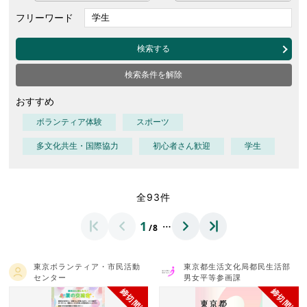
フリーワード
検索する
検索条件を解除
おすすめ
ボランティア体験
スポーツ
多文化共生・国際協力
初心者さん歓迎
学生
全93件
…
1
/8
東京ボランティア・市民活動
東京都生活文化局都民生活部
センター
男女平等参画課
締切間近
締切間近