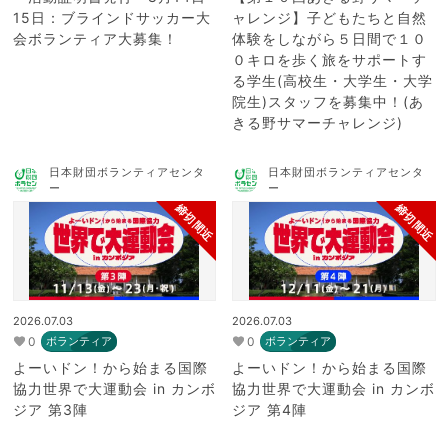
15日：ブラインドサッカー大
ャレンジ】子どもたちと自然
会ボランティア大募集！
体験をしながら５日間で１０
０キロを歩く旅をサポートす
る学生(高校生・大学生・大学
院生)スタッフを募集中！(あ
きる野サマーチャレンジ)
日本財団ボランティアセンタ
日本財団ボランティアセンタ
ー
ー
締切間近
締切間近
2026.07.03
2026.07.03
0
0
ボランティア
ボランティア
よーいドン！から始まる国際
よーいドン！から始まる国際
協力世界で大運動会 in カンボ
協力世界で大運動会 in カンボ
ジア 第3陣
ジア 第4陣