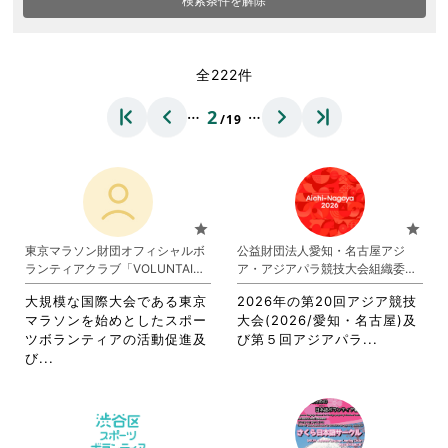
検索条件を解除
全222件
…
…
2
/19
star
star
東京マラソン財団オフィシャルボ
公益財団法人愛知・名古屋アジ
ランティアクラブ「VOLUNTAINE
ア・アジアパラ競技大会組織委員
R」
会
大規模な国際大会である東京
2026年の第20回アジア競技
マラソンを始めとしたスポー
大会(2026/愛知・名古屋)及
省
ツボランティアの活動促進及
び第５回アジアパラ...
省
略
び...
略
さ
さ
れ
れ
て
て
お