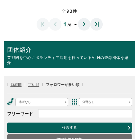
全93件
…
1
/8
団体紹介
首都圏を中心にボランティア活動を行っているVLNの登録団体を紹
介！
新着順
古い順
フォロワーが多い順
地域なし
分野なし
フリーワード
検索する