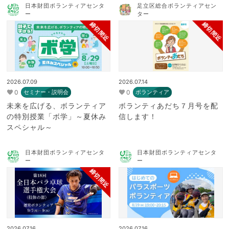
日本財団ボランティアセンタ
足立区総合ボランティアセン
ー
ター
締切間近
締切間近
2026.07.09
2026.07.14
0
0
セミナー・説明会
ボランティア
未来を広げる、ボランティア
ボランティあだち７月号を配
の特別授業「ボ学」～夏休み
信します！
スペシャル～
日本財団ボランティアセンタ
日本財団ボランティアセンタ
ー
ー
締切間近
2026.07.16
2026.07.16