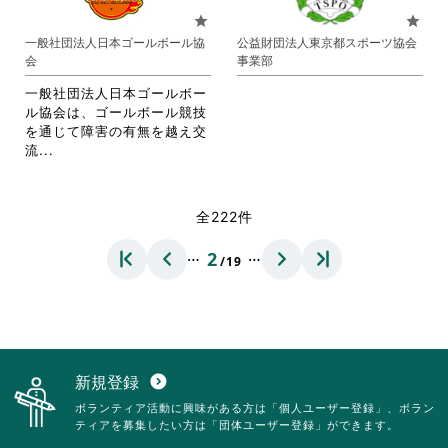
お
り
star
star
り
ま
一般社団法人日本ゴールボール協
公益財団法人東京都スポーツ協会
ま
す。
会
事業部
す。
詳
詳
細
一般社団法人日本ゴールボー
細
を
ル協会は、ゴールボール競技
を
閲
を通じて障害の有無を越え交
閲
覧
省
流...
覧
す
略
す
る
さ
る
に
れ
全222件
に
は
て
は
ク
お
…
…
2
ク
リ
/19
り
リ
ッ
ま
ッ
ク
す。
ク
し
詳
し
て
細
て
く
を
く
だ
閲
新規登録
expand_circle_down
だ
さ
覧
ボランティア活動に興味がある方は「個人ユーザー登録」、ボラン
さ
い。
す
ティアを募集したい方は「団体ユーザー登録」ができます。
い。
る