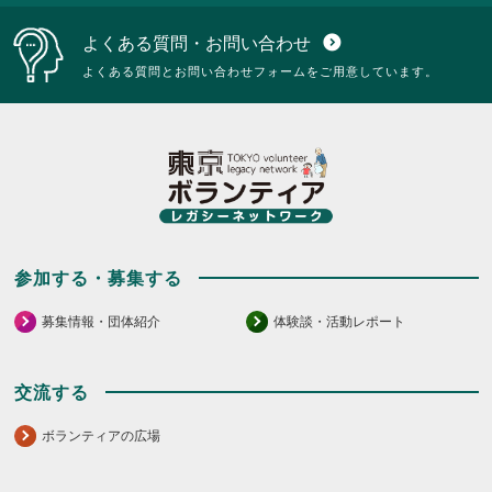
に
は
よくある質問・お問い合わせ
expand_circle_down
ク
リ
よくある質問とお問い合わせフォームをご用意しています。
ッ
ク
し
て
く
だ
さ
い。
参加する・募集する
募集情報・団体紹介
体験談・活動レポート
交流する
ボランティアの広場