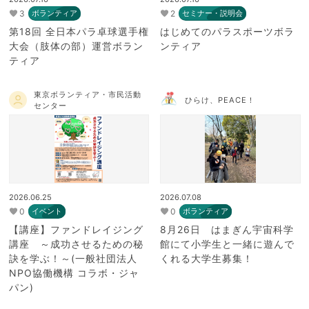
3
2
ボランティア
セミナー・説明会
第18回 全日本パラ卓球選手権
はじめてのパラスポーツボラ
大会（肢体の部）運営ボラン
ンティア
ティア
東京ボランティア・市民活動
ひらけ、PEACE！
センター
2026.06.25
2026.07.08
0
0
イベント
ボランティア
【講座】ファンドレイジング
8月26日 はまぎん宇宙科学
講座 ～成功させるための秘
館にて小学生と一緒に遊んで
訣を学ぶ！～(一般社団法人
くれる大学生募集！
NPO協働機構 コラボ・ジャ
パン)