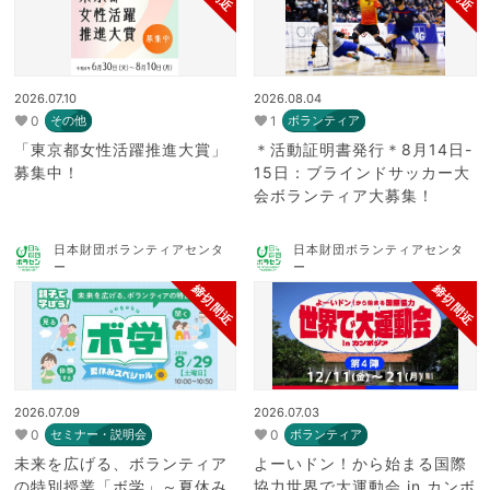
2026.07.10
2026.08.04
0
1
その他
ボランティア
「東京都女性活躍推進大賞」
＊活動証明書発行＊8月14日-
募集中！
15日：ブラインドサッカー大
会ボランティア大募集！
日本財団ボランティアセンタ
日本財団ボランティアセンタ
ー
ー
締切間近
締切間近
2026.07.09
2026.07.03
0
0
セミナー・説明会
ボランティア
未来を広げる、ボランティア
よーいドン！から始まる国際
の特別授業「ボ学」～夏休み
協力世界で大運動会 in カンボ