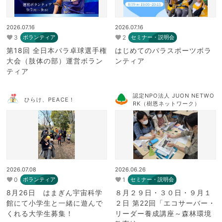
2026.07.16
2026.07.16
3
2
ボランティア
セミナー・説明会
第18回 全日本パラ卓球選手権
はじめてのパラスポーツボラ
大会（肢体の部）運営ボラン
ンティア
ティア
認定NPO法人 JUON NETWO
ひらけ、PEACE！
RK（樹恩ネットワーク）
2026.07.08
2026.06.26
0
1
ボランティア
セミナー・説明会
8月26日 はまぎん宇宙科学
８月２９日・３０日・９月１
館にて小学生と一緒に遊んで
２日 第22回「エコサーバー・
くれる大学生募集！
リーダー養成講座～森林環境