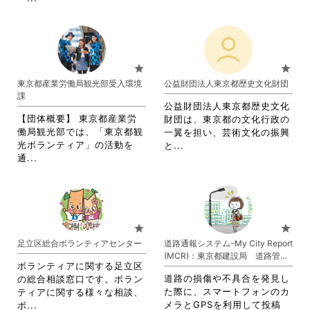
覧
略
れ
す
さ
て
る
れ
お
に
て
り
は
お
ま
star
star
ク
り
す。
東京都産業労働局観光部受入環境
公益財団法人東京都歴史文化財団
リ
ま
詳
課
ッ
す。
細
公益財団法人東京都歴史文化
ク
詳
を
【団体概要】 東京都産業労
財団は、東京都の文化行政の
し
細
閲
働局観光部では、「東京都観
一翼を担い、芸術文化の振興
て
を
覧
光ボランティア」の活動を
省
と...
く
閲
す
省
通...
略
だ
覧
る
略
さ
さ
す
に
さ
れ
い。
る
は
れ
て
に
ク
て
お
は
リ
お
り
star
star
ク
ッ
り
ま
足立区総合ボランティアセンター
道路通報システム-My City Report
リ
ク
ま
す。
(MCR)：東京都建設局 道路管理
ッ
し
す。
詳
ボランティアに関する足立区
部
ク
て
詳
細
道路の損傷や不具合を発見し
の総合相談窓口です。ボラン
し
く
細
を
た際に、スマートフォンのカ
ティアに関する様々な相談、
て
だ
を
閲
省
メラとGPSを利用して投稿
ボ...