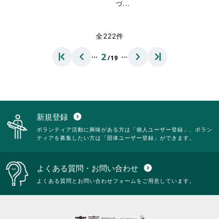
く
閲
省
づ...
く
だ
覧
略
だ
さ
す
さ
さ
い。
る
れ
全222件
い。
に
て
は
お
…
…
2
ク
/19
り
リ
ま
ッ
す。
ク
詳
し
細
て
を
く
閲
新規登録
expand_circle_down
だ
覧
ボランティア活動に興味がある方は「個人ユーザー登録」、ボラン
さ
す
ティアを募集したい方は「団体ユーザー登録」ができます。
い。
る
に
は
よくある質問・お問い合わせ
expand_circle_down
ク
リ
よくある質問とお問い合わせフォームをご用意しています。
ッ
ク
し
て