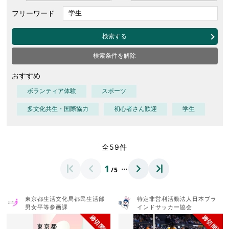
フリーワード
検索する
検索条件を解除
おすすめ
ボランティア体験
スポーツ
多文化共生・国際協力
初心者さん歓迎
学生
全59件
…
1
/5
東京都生活文化局都民生活部
特定非営利活動法人日本ブラ
男女平等参画課
インドサッカー協会
締切間近
締切間近