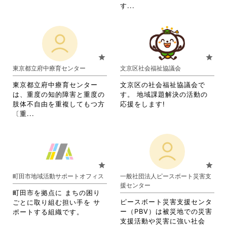
く
さ
閲
覧
省
略
す...
だ
い。
覧
す
略
さ
さ
す
る
さ
れ
い。
る
に
れ
て
に
は
て
お
は
ク
お
り
star
star
ク
リ
り
ま
東京都立府中療育センター
文京区社会福祉協議会
リ
ッ
ま
す。
ッ
ク
す。
詳
東京都立府中療育センター
文京区の社会福祉協議会で
ク
し
詳
細
は、重度の知的障害と重度の
す。 地域課題解決の活動の
し
て
細
を
肢体不自由を重複してもつ方
応援をします!
て
く
を
閲
省
〔重...
く
だ
閲
覧
略
だ
さ
覧
す
さ
さ
い。
す
る
れ
い。
る
に
て
に
は
お
star
star
は
ク
り
町田市地域活動サポートオフィス
一般社団法人ピースボート災害支
ク
リ
ま
援センター
リ
ッ
す。
町田市を拠点に まちの困り
ッ
ク
詳
ピースボート災害支援センタ
ごとに取り組む担い手を サ
ク
し
細
ー（PBV）は被災地での災害
ポートする組織です。
し
て
を
支援活動や災害に強い社会
て