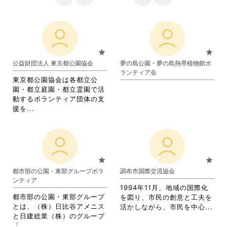
star
star
公益財団法人 東京都公園協会
夢の島公園・夢の島熱帯植物館ボ
ランティア会
東京都公園協会は各都立公
園・都立庭園・都立霊園で活
動するボランティア団体の支
省
援を...
略
さ
れ
て
お
star
star
り
都市部の公園・東部グループボラ
調布市国際交流協会
ま
ンティア
す。
1994年11月、地域の国際化
詳
都市部の公園・東部グループ
を図り、市民の創意と工夫を
細
とは、（株）日比谷アメニス
省
活かしながら、市民を中心...
を
と日建総業（株）のグループ
略
閲
省
「...
さ