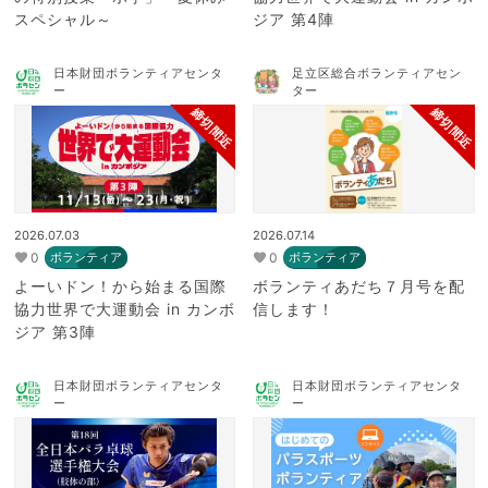
スペシャル～
ジア 第4陣
日本財団ボランティアセンタ
足立区総合ボランティアセン
ー
ター
締切間近
締切間近
2026.07.03
2026.07.14
0
0
ボランティア
ボランティア
よーいドン！から始まる国際
ボランティあだち７月号を配
協力世界で大運動会 in カンボ
信します！
ジア 第3陣
日本財団ボランティアセンタ
日本財団ボランティアセンタ
ー
ー