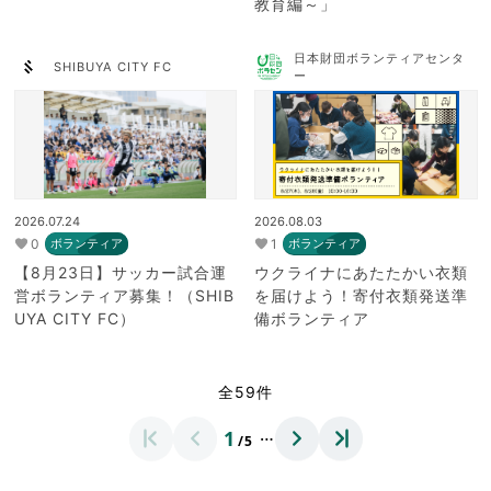
教育編～」
日本財団ボランティアセンタ
SHIBUYA CITY FC
ー
2026.07.24
2026.08.03
0
1
ボランティア
ボランティア
【8月23日】サッカー試合運
ウクライナにあたたかい衣類
営ボランティア募集！（SHIB
を届けよう！寄付衣類発送準
UYA CITY FC）
備ボランティア
全59件
…
1
/5