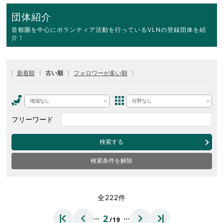
団体紹介
首都圏を中心にボランティア活動を行っているVLNの登録団体を紹
介！
新着順
古い順
フォロワーが多い順
地域なし
分野なし
フリーワード
検索する
検索条件を解除
全222件
…
…
2
/19