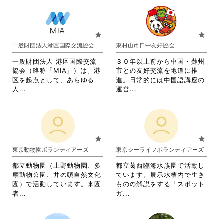
さ
す
る
さ
い。
い。
る
に
れ
に
は
て
は
ク
お
star
star
ク
リ
り
一般財団法人港区国際交流協会
東村山市日中友好協会
リ
ッ
ま
ッ
ク
す。
一般財団法人 港区国際交流
３０年以上前から中国・蘇州
ク
し
詳
協会（略称「MIA」）は、港
市との友好交流を地道に推
し
て
細
区を起点として、あらゆる
進。日常的には中国語講座の
て
く
を
省
省
人...
運営...
く
だ
閲
略
略
だ
さ
覧
さ
さ
さ
い。
す
れ
れ
い。
る
て
て
に
お
お
star
star
は
り
り
東京動物園ボランティアーズ
東京シーライフボランティアーズ
ク
ま
ま
リ
す。
す。
都立動物園（上野動物園、多
都立葛西臨海水族園で活動し
ッ
詳
詳
摩動物公園、井の頭自然文化
ています。展示水槽内で生き
ク
細
細
園）で活動しています。来園
ものの解説をする「スポット
し
を
を
省
省
者...
ガ...
て
閲
閲
略
略
く
覧
覧
さ
さ
だ
す
す