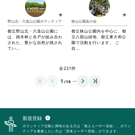
れ
れ
さ
る
る
て
て
い。
に
に
お
お
star
star
は
は
り
り
野山北・六道山公園ボランティア
狭山公園友の会
ク
ク
ま
ま
リ
リ
す。
す。
都立野山北・六道山公園に
都立狭山公園内を中心に、都
ッ
ッ
詳
詳
は、雑木林と谷戸が組み合わ
立八国山緑地、都立東大和公
ク
ク
細
細
された、豊かな自然が残され
園で活動を行います。 ご
し
し
を
を
省
省
てい...
自...
て
て
閲
閲
略
略
く
く
覧
覧
さ
さ
だ
だ
す
す
れ
れ
全221件
さ
さ
る
る
て
て
い。
い。
に
に
お
お
…
1
は
は
/19
り
り
ク
ク
ま
ま
リ
リ
す。
す。
ッ
ッ
詳
詳
ク
ク
細
細
し
し
を
を
て
て
閲
閲
新規登録
expand_circle_down
く
く
覧
覧
ボランティア活動に興味がある方は「個人ユーザー登録」、ボラン
だ
だ
す
す
ティアを募集したい方は「団体ユーザー登録」ができます。
さ
さ
る
る