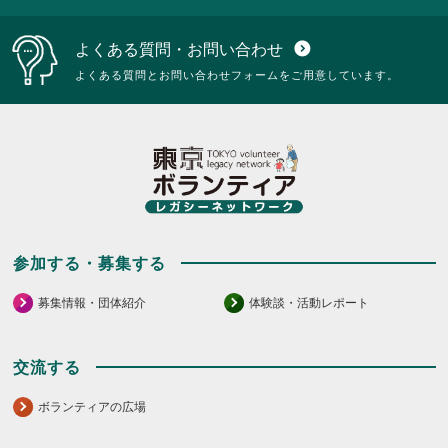
い。
い。
に
に
は
は
よくある質問・お問い合わせ
expand_circle_down
ク
ク
リ
リ
よくある質問とお問い合わせフォームをご用意しています。
ッ
ッ
ク
ク
し
し
て
て
く
く
だ
だ
さ
さ
い。
い。
参加する・募集する
募集情報・団体紹介
体験談・活動レポート
交流する
ボランティアの広場