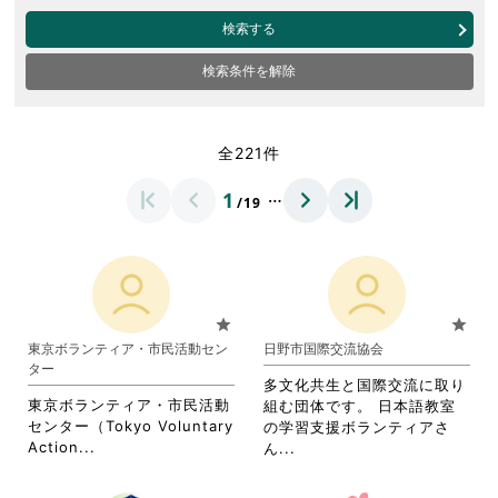
検索する
検索条件を解除
全221件
…
1
/19
star
star
東京ボランティア・市民活動セン
日野市国際交流協会
ター
多文化共生と国際交流に取り
東京ボランティア・市民活動
組む団体です。 日本語教室
センター（Tokyo Voluntary
の学習支援ボランティアさ
省
Action...
省
ん...
略
略
さ
さ