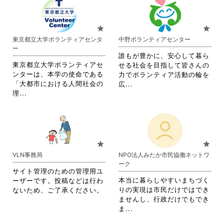
れ
れ
て
て
お
お
star
star
り
り
東京都立大学ボランティアセンタ
中野ボランティアセンター
ま
ま
ー
す。
す。
誰もが豊かに、安心して暮ら
詳
詳
東京都立大学ボランティアセ
せる社会を目指して皆さんの
細
細
ンターは、本学の使命である
力でボランティア活動の輪を
を
を
「大都市における人間社会の
省
広...
閲
閲
省
理...
略
覧
覧
略
さ
す
す
さ
れ
る
る
れ
て
に
に
て
お
は
は
お
り
star
star
ク
ク
り
ま
VLN事務局
NPO法人みたか市民協働ネットワ
リ
リ
ま
す。
ーク
ッ
ッ
す。
詳
サイト管理のための管理用ユ
ク
ク
詳
細
本当に暮らしやすいまちづく
ーザーです。投稿などは行わ
し
し
細
を
りの実現は市民だけではでき
ないため、ご了承ください。
て
て
を
閲
ませんし、行政だけでもでき
く
く
閲
覧
省
ま...
だ
だ
覧
す
略
さ