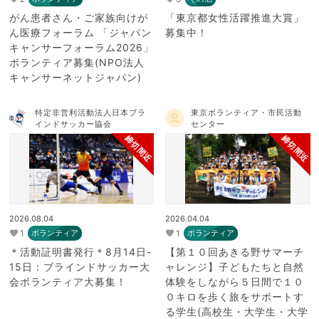
がん患者さん・ご家族向けが
「東京都女性活躍推進大賞」
ん医療フォーラム 「ジャパン
募集中！
キャンサーフォーラム2026」
ボランティア募集(NPO法人
キャンサーネットジャパン)
特定非営利活動法人日本ブラ
東京ボランティア・市民活動
インドサッカー協会
センター
締切間近
締切間近
2026.08.04
2026.04.04
1
1
ボランティア
ボランティア
＊活動証明書発行＊8月14日-
【第１０回あきる野サマーチ
15日：ブラインドサッカー大
ャレンジ】子どもたちと自然
会ボランティア大募集！
体験をしながら５日間で１０
０キロを歩く旅をサポートす
る学生(高校生・大学生・大学