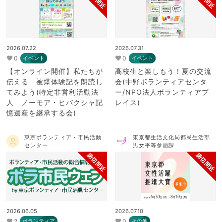
2026.07.22
2026.07.31
0
0
イベント
イベント
【オンライン開催】私たちが
高校生と楽しもう！夏の交流
伝える 被爆体験記を朗読し
会(中野ボランティアセンタ
てみよう(特定非営利活動法
ー/NPO法人ボランティアプ
人 ノーモア・ヒバクシャ記
レイス)
憶遺産を継承する会)
東京ボランティア・市民活動
東京都生活文化局都民生活部
センター
男女平等参画課
締切間近
締切間近
2026.06.05
2026.07.10
2
0
ボランティア
その他