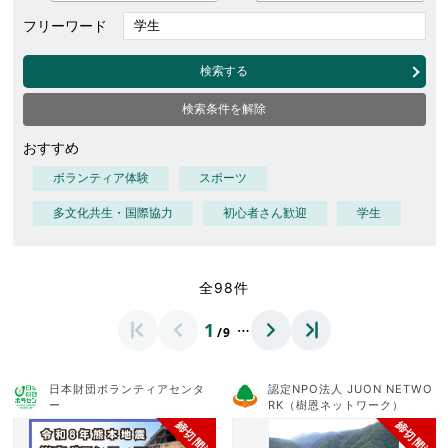
フリーワード
検索する
検索条件を解除
おすすめ
ボランティア体験
スポーツ
多文化共生・国際協力
初心者さん歓迎
学生
全98件
…
1
/9
日本財団ボランティアセンタ
認定NPO法人 JUON NETWO
ー
RK（樹恩ネットワーク）
締切間近
締切間近