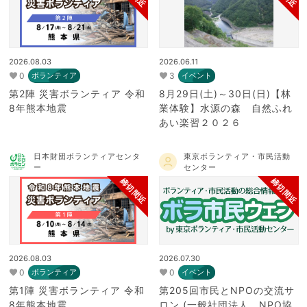
2026.08.03
2026.06.11
0
3
ボランティア
イベント
第2陣 災害ボランティア 令和
8月29日(土)～30日(日)【林
8年熊本地震
業体験】水源の森 自然ふれ
あい楽習２０２６
日本財団ボランティアセンタ
東京ボランティア・市民活動
ー
センター
締切間近
締切間近
2026.08.03
2026.07.30
0
0
ボランティア
イベント
第1陣 災害ボランティア 令和
第205回市民とNPOの交流サ
8年熊本地震
ロン (一般社団法人 NPO協