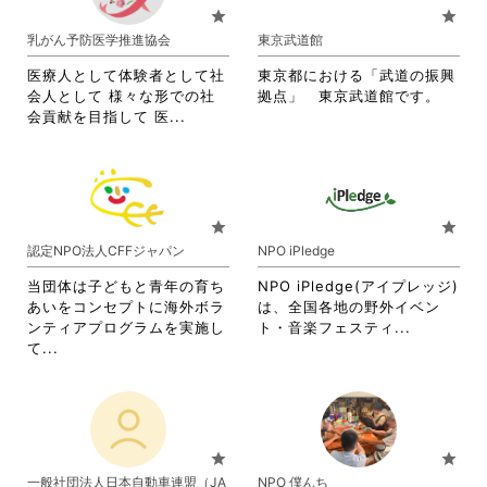
お
お
star
star
り
り
乳がん予防医学推進協会
東京武道館
ま
ま
す。
す。
医療人として体験者として社
東京都における「武道の振興
詳
詳
会人として 様々な形での社
拠点」 東京武道館です。
細
細
省
会貢献を目指して 医...
を
を
略
閲
閲
さ
覧
覧
れ
す
す
て
る
る
お
star
star
に
に
り
認定NPO法人CFFジャパン
NPO iPledge
は
は
ま
ク
ク
す。
当団体は子どもと青年の育ち
NPO iPledge(アイプレッジ)
リ
リ
詳
あいをコンセプトに海外ボラ
は、全国各地の野外イベン
ッ
ッ
細
省
ンティアプログラムを実施し
ト・音楽フェスティ...
ク
ク
を
省
略
て...
し
し
閲
略
さ
て
て
覧
さ
れ
く
く
す
れ
て
だ
だ
る
て
お
さ
さ
に
お
り
star
star
い。
い。
は
り
ま
一般社団法人日本自動車連盟（JA
NPO 僕んち