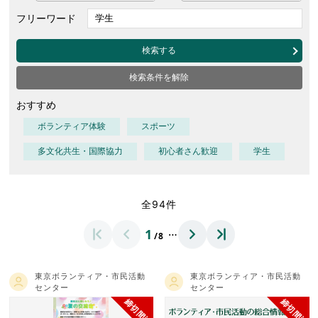
フリーワード
検索する
検索条件を解除
おすすめ
ボランティア体験
スポーツ
多文化共生・国際協力
初心者さん歓迎
学生
全94件
…
1
/8
東京ボランティア・市民活動
東京ボランティア・市民活動
センター
センター
締切間近
締切間近