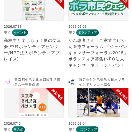
2026.07.31
2026.06.05
0
2
イベント
ボランティア
高校生と楽しもう！夏の交流
がん患者さん・ご家族向けが
会(中野ボランティアセンタ
ん医療フォーラム 「ジャパン
ー/NPO法人ボランティアプ
キャンサーフォーラム2026」
レイス)
ボランティア募集(NPO法人
キャンサーネットジャパン)
東京都生活文化局都民生活部
特定非営利活動法人日本ブラ
男女平等参画課
インドサッカー協会
締切間近
締切間近
2026.07.10
2026.08.04
0
1
その他
ボランティア