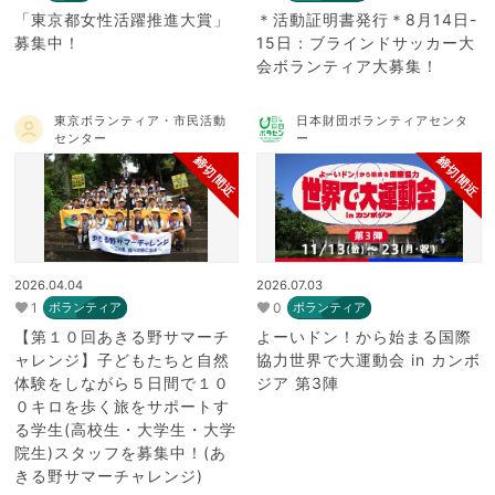
「東京都女性活躍推進大賞」
＊活動証明書発行＊8月14日-
募集中！
15日：ブラインドサッカー大
会ボランティア大募集！
東京ボランティア・市民活動
日本財団ボランティアセンタ
センター
ー
締切間近
締切間近
2026.04.04
2026.07.03
1
0
ボランティア
ボランティア
【第１０回あきる野サマーチ
よーいドン！から始まる国際
ャレンジ】子どもたちと自然
協力世界で大運動会 in カンボ
体験をしながら５日間で１０
ジア 第3陣
０キロを歩く旅をサポートす
る学生(高校生・大学生・大学
院生)スタッフを募集中！(あ
きる野サマーチャレンジ)