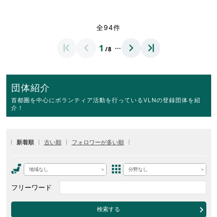
全94件
…
1
/8
団体紹介
首都圏を中心にボランティア活動を行っているVLNの登録団体を紹
介！
新着順
古い順
フォロワーが多い順
地域なし
分野なし
フリーワード
検索する