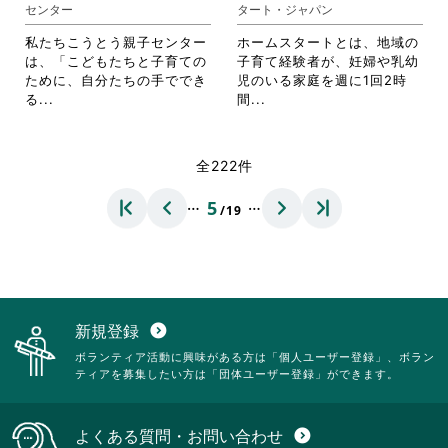
ま
ま
センター
タート・ジャパン
ッ
す。
す。
ク
詳
詳
私たちこうとう親子センター
ホームスタートとは、地域の
し
細
細
は、「こどもたちと子育ての
子育て経験者が、妊婦や乳幼
て
を
を
ために、自分たちの手ででき
児のいる家庭を週に1回2時
く
閲
閲
省
省
る...
間...
だ
覧
覧
略
略
さ
す
す
さ
さ
い。
る
る
れ
れ
全222件
に
に
て
て
は
は
お
お
…
…
5
ク
ク
/19
り
り
リ
リ
ま
ま
ッ
ッ
す。
す。
ク
ク
詳
詳
し
し
細
細
て
て
を
を
く
く
閲
閲
新規登録
expand_circle_down
だ
だ
覧
覧
ボランティア活動に興味がある方は「個人ユーザー登録」、ボラン
さ
さ
す
す
ティアを募集したい方は「団体ユーザー登録」ができます。
い。
い。
る
る
に
に
は
は
よくある質問・お問い合わせ
expand_circle_down
ク
ク