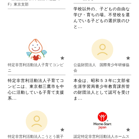
ク
ま
す。
F）東京支部
リ
す。
詳
学校以外の、子どもの自由な
ッ
詳
細
学び・育ちの場。不登校を選
ク
細
を
んでいる子どもの選択肢のひ
し
を
閲
省
と...
て
閲
覧
略
く
覧
す
さ
だ
す
る
れ
さ
る
に
て
い。
に
は
お
star
star
は
ク
り
特定非営利活動法人子育てコンビ
公益財団法人 国際青少年研修協
ク
リ
ま
ニ
会
リ
ッ
す。
ッ
ク
詳
特定非営利活動法人子育てコ
本会は、昭和５３年に文部省
ク
し
細
ンビニは、東京都三鷹市を中
生涯学習局青少年教育課所管
し
て
を
心に活動している子育て支援
の財団法人として認可を受け
て
く
閲
省
省
系...
ま...
く
だ
覧
略
略
だ
さ
す
さ
さ
さ
い。
る
れ
れ
い。
に
て
て
は
お
お
star
star
ク
り
り
特定非営利活動法人こうとう親子
認定特定非営利活動法人ホームス
リ