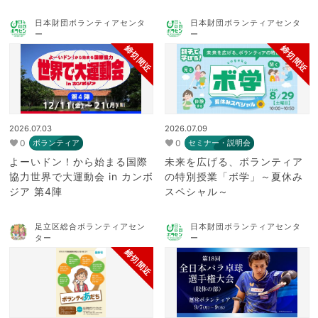
日本財団ボランティアセンタ
日本財団ボランティアセンタ
ー
ー
締切間近
締切間近
2026.07.03
2026.07.09
0
0
ボランティア
セミナー・説明会
よーいドン！から始まる国際
未来を広げる、ボランティア
協力世界で大運動会 in カンボ
の特別授業「ボ学」～夏休み
ジア 第4陣
スペシャル～
足立区総合ボランティアセン
日本財団ボランティアセンタ
ター
ー
締切間近