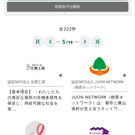
検索条件を解除
全222件
…
…
5
/19
star
star
認定NPO法人 生態工房
認定NPO法人 JUON NETWORK
（樹恩ネットワーク）
【基本理念】 ・わたしたち
JUON NETWORK（樹恩ネ
の身近な場所の生物多様性を
ットワーク）は、都市と農山
保全し、持続可能な社会を
省
省
漁村が支え合うネットワ...
実...
略
略
さ
さ
れ
れ
て
て