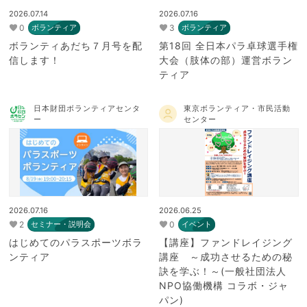
2026.07.14
2026.07.16
0
3
ボランティア
ボランティア
ボランティあだち７月号を配
第18回 全日本パラ卓球選手権
信します！
大会（肢体の部）運営ボラン
ティア
日本財団ボランティアセンタ
東京ボランティア・市民活動
ー
センター
2026.07.16
2026.06.25
2
0
セミナー・説明会
イベント
はじめてのパラスポーツボラ
【講座】ファンドレイジング
ンティア
講座 ～成功させるための秘
訣を学ぶ！～(一般社団法人
NPO協働機構 コラボ・ジャ
パン)