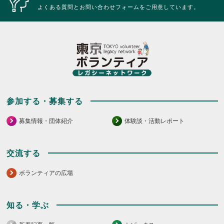
リ
リ
よくある質問とお問い合わせフォームをご用意しています。
ッ
ッ
ク
ク
し
し
て
て
く
く
だ
だ
さ
さ
い。
い。
参加する・募集する
募集情報・団体紹介
体験談・活動レポート
交流する
ボランティアの広場
知る・学ぶ