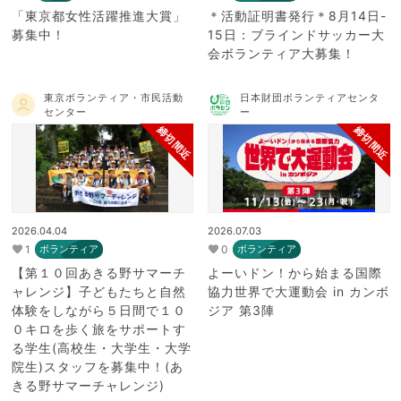
「東京都女性活躍推進大賞」
＊活動証明書発行＊8月14日-
募集中！
15日：ブラインドサッカー大
会ボランティア大募集！
東京ボランティア・市民活動
日本財団ボランティアセンタ
センター
ー
締切間近
締切間近
2026.04.04
2026.07.03
1
0
ボランティア
ボランティア
【第１０回あきる野サマーチ
よーいドン！から始まる国際
ャレンジ】子どもたちと自然
協力世界で大運動会 in カンボ
体験をしながら５日間で１０
ジア 第3陣
０キロを歩く旅をサポートす
る学生(高校生・大学生・大学
院生)スタッフを募集中！(あ
きる野サマーチャレンジ)