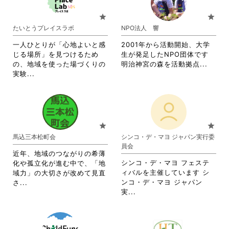
お
て
り
お
star
star
ま
り
たいとうプレイスラボ
NPO法人 響
す。
ま
詳
す。
一人ひとりが「心地よいと感
2001年から活動開始、大学
細
詳
じる場所」を見つけるため
生が発足したNPO団体です
を
細
省
の、地域を使った場づくりの
明治神宮の森を活動拠点...
閲
を
省
略
実験...
覧
閲
略
さ
す
覧
さ
れ
る
す
れ
て
に
る
て
お
は
に
お
り
star
star
ク
は
り
ま
馬込三本松町会
シンコ・デ・マヨ ジャパン実行委
リ
ク
ま
す。
員会
ッ
リ
す。
詳
近年、地域のつながりの希薄
ク
ッ
詳
細
シンコ・デ・マヨ フェステ
化や孤立化が進む中で、「地
し
ク
細
を
ィバルを主催しています シ
域力」の大切さが改めて見直
て
し
を
閲
省
ンコ・デ・マヨ ジャパン
さ...
く
て
閲
覧
省
略
実...
だ
く
覧
す
略
さ
さ
だ
す
る
さ
れ
い。
さ
る
に
れ
て
い。
に
は