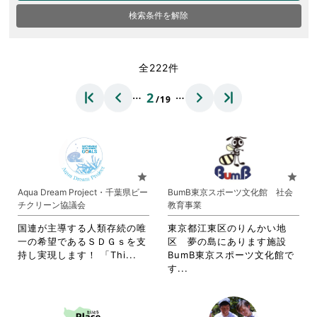
検索条件を解除
全222件
…
…
2
/19
star
star
Aqua Dream Project・千葉県ビー
BumB東京スポーツ文化館 社会
チクリーン協議会
教育事業
国連が主導する人類存続の唯
東京都江東区のりんかい地
一の希望であるＳＤＧｓを支
区 夢の島にあります施設
省
持し実現します！ 「Thi...
BumB東京スポーツ文化館で
略
省
す...
さ
略
れ
さ
て
れ