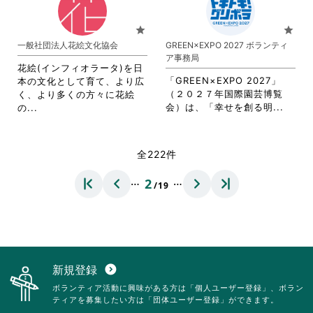
に
は
て
は
ク
お
star
star
ク
リ
り
一般社団法人花絵文化協会
GREEN×EXPO 2027 ボランティ
リ
ッ
ま
ア事務局
ッ
ク
す。
花絵(インフィオラータ)を日
ク
し
詳
「GREEN×EXPO 2027」
本の文化として育て、より広
し
て
細
（２０２７年国際園芸博覧
く、より多くの方々に花絵
て
く
を
省
省
会）は、「幸せを創る明...
の...
く
だ
閲
略
略
だ
さ
覧
さ
さ
さ
い。
す
れ
れ
全222件
い。
る
て
て
に
お
お
…
…
2
は
/19
り
り
ク
ま
ま
リ
す。
す。
ッ
詳
詳
ク
細
細
し
を
を
て
閲
閲
新規登録
expand_circle_down
く
覧
覧
ボランティア活動に興味がある方は「個人ユーザー登録」、ボラン
だ
す
す
ティアを募集したい方は「団体ユーザー登録」ができます。
さ
る
る