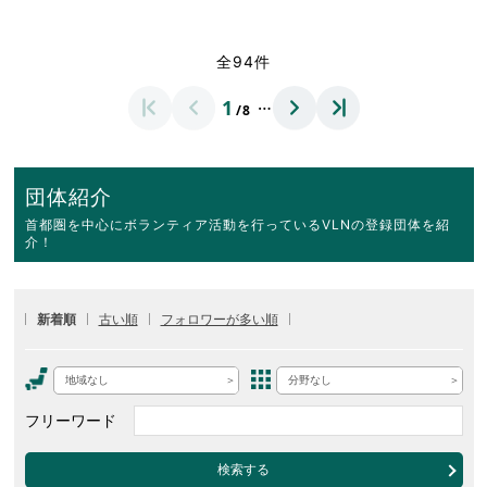
全94件
…
1
/8
団体紹介
首都圏を中心にボランティア活動を行っているVLNの登録団体を紹
介！
新着順
古い順
フォロワーが多い順
地域なし
分野なし
フリーワード
検索する