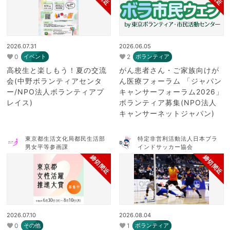
2026.07.31
2026.06.05
0
2
イベント
ボランティア
高校生と楽しもう！夏の交流
がん患者さん・ご家族向けが
会(中野ボランティアセンタ
ん医療フォーラム 「ジャパン
ー/NPO法人ボランティアプ
キャンサーフォーラム2026」
レイス)
ボランティア募集(NPO法人
キャンサーネットジャパン)
東京都生活文化局都民生活部
特定非営利活動法人日本ブラ
男女平等参画課
インドサッカー協会
締切間近
締切間近
2026.07.10
2026.08.04
0
1
その他
ボランティア