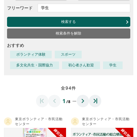
フリーワード
検索する
検索条件を解除
おすすめ
ボランティア体験
スポーツ
多文化共生・国際協力
初心者さん歓迎
学生
全94件
…
1
/8
東京ボランティア・市民活動
東京ボランティア・市民活動
センター
センター
締切間近
締切間近