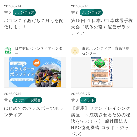
2026.07.14
2026.07.16
0
3
ボランティア
ボランティア
ボランティあだち７月号を配
第18回 全日本パラ卓球選手権
信します！
大会（肢体の部）運営ボラン
ティア
日本財団ボランティアセンタ
東京ボランティア・市民活動
ー
センター
2026.07.16
2026.06.25
2
0
セミナー・説明会
イベント
はじめてのパラスポーツボラ
【講座】ファンドレイジング
ンティア
講座 ～成功させるための秘
訣を学ぶ！～(一般社団法人
NPO協働機構 コラボ・ジャ
パン)