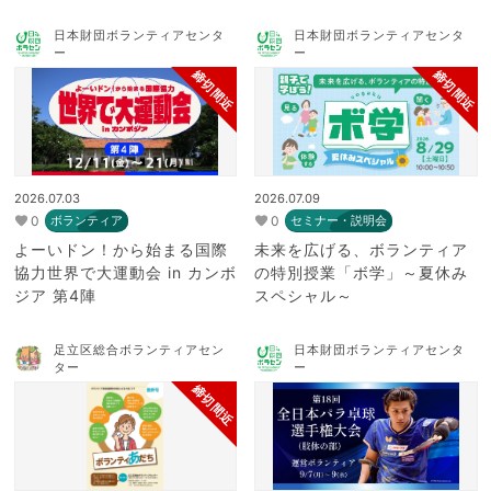
日本財団ボランティアセンタ
日本財団ボランティアセンタ
ー
ー
締切間近
締切間近
2026.07.03
2026.07.09
0
0
ボランティア
セミナー・説明会
よーいドン！から始まる国際
未来を広げる、ボランティア
協力世界で大運動会 in カンボ
の特別授業「ボ学」～夏休み
ジア 第4陣
スペシャル～
足立区総合ボランティアセン
日本財団ボランティアセンタ
ター
ー
締切間近