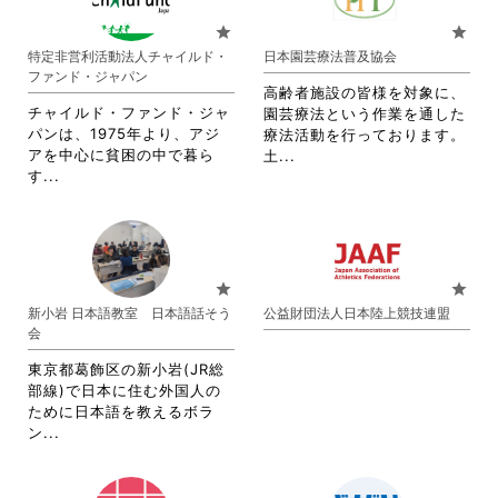
て
お
は
ク
お
り
star
star
ク
リ
り
ま
特定非営利活動法人チャイルド・
日本園芸療法普及協会
リ
ッ
ま
す。
ファンド・ジャパン
ッ
ク
す。
詳
高齢者施設の皆様を対象に、
ク
し
詳
細
チャイルド・ファンド・ジャ
園芸療法という作業を通した
し
て
細
を
パンは、1975年より、アジ
療法活動を行っております。
て
く
を
閲
アを中心に貧困の中で暮ら
省
土...
く
だ
閲
覧
省
す...
略
だ
さ
覧
す
略
さ
さ
い。
す
る
さ
れ
い。
る
に
れ
て
に
は
て
お
は
ク
お
り
star
star
ク
リ
り
ま
新小岩 日本語教室 日本語話そう
公益財団法人日本陸上競技連盟
リ
ッ
ま
す。
会
ッ
ク
す。
詳
ク
し
詳
細
東京都葛飾区の新小岩(JR総
し
て
細
を
部線)で日本に住む外国人の
て
く
を
閲
ために日本語を教えるボラ
く
だ
閲
覧
省
ン...
だ
さ
覧
す
略
さ
い。
す
る
さ
い。
る
に
れ