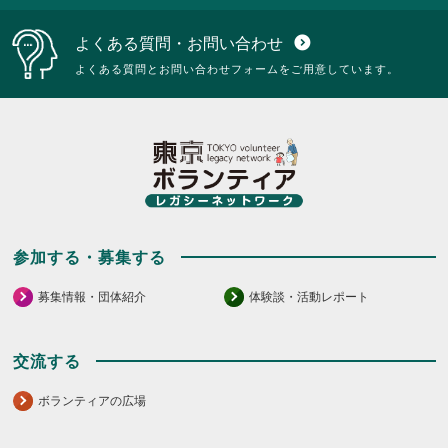
い。
に
に
は
は
よくある質問・お問い合わせ
expand_circle_down
ク
ク
リ
リ
よくある質問とお問い合わせフォームをご用意しています。
ッ
ッ
ク
ク
し
し
て
て
く
く
だ
だ
さ
さ
い。
い。
参加する・募集する
募集情報・団体紹介
体験談・活動レポート
交流する
ボランティアの広場