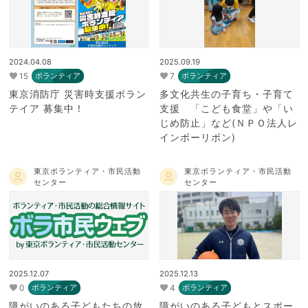
2024.04.08
2025.09.19
15
7
ボランティア
ボランティア
東京消防庁 災害時支援ボラン
多文化共生の子育ち・子育て
テイア 募集中！
支援 「こども食堂」や「い
じめ防止」など(ＮＰＯ法人レ
インボーリボン)
東京ボランティア・市民活動
東京ボランティア・市民活動
センター
センター
2025.12.07
2025.12.13
0
4
ボランティア
ボランティア
障がいのある子どもたちの放
障がいのある子どもとスポー