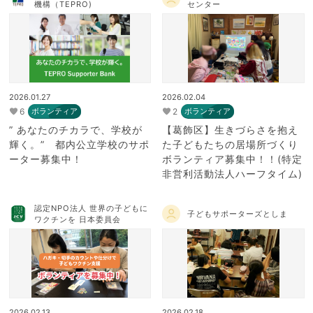
機構（TEPRO)
センター
2026.01.27
2026.02.04
6
2
ボランティア
ボランティア
” あなたのチカラで、学校が
【葛飾区】生きづらさを抱え
輝く。” 都内公立学校のサポ
た子どもたちの居場所づくり
ーター募集中！
ボランティア募集中！！(特定
非営利活動法人ハーフタイム)
認定NPO法人 世界の子どもに
子どもサポーターズとしま
ワクチンを 日本委員会
2026.02.13
2026.02.18