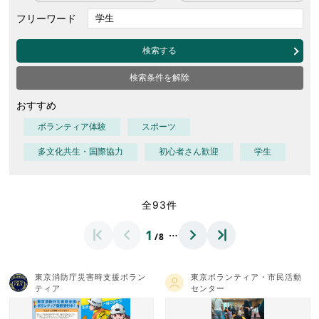
フリーワード
検索する
検索条件を解除
おすすめ
ボランティア体験
スポーツ
多文化共生・国際協力
初心者さん歓迎
学生
全93件
…
1
/8
東京消防庁災害時支援ボラン
東京ボランティア・市民活動
ティア
センター