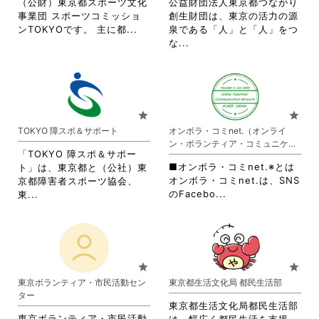
（公財）東京都スポーツ文化
公益財団法人東京都つながり
細
事業団 スポーツコミッショ
創生財団は、東京の活力の源
を
省
ンTOKYOです。 主に都...
泉である「人」と「人」をつ
閲
略
省
な...
覧
さ
略
す
れ
さ
る
て
れ
に
お
て
は
り
お
star
star
ク
ま
り
TOKYO 障スポ＆サポート
オンボラ・コミnet.（オンライ
リ
す。
ま
ン・ボランティア・コミュニケー
ッ
詳
す。
「TOKYO 障スポ＆サポー
ション・ネットワーク）
ク
細
詳
■オンボラ・コミnet.※とは
ト」は、東京都と（公社）東
し
を
細
オンボラ・コミnet.は、SNS
京都障害者スポーツ協会、
て
閲
を
省
省
のFacebo...
東...
く
覧
閲
略
略
だ
す
覧
さ
さ
さ
る
す
れ
れ
い。
に
る
て
て
は
に
お
お
star
star
ク
は
り
り
東京ボランティア・市民活動セン
東京都生活文化局 都民生活部
リ
ク
ま
ま
ター
ッ
リ
す。
す。
東京都生活文化局都民生活部
ク
ッ
詳
詳
東京ボランティア・市民活動