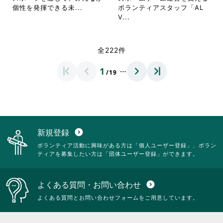
し
し
を
を
省
個性を発揮できる未...
ボランティアスタッフ「AL
て
て
閲
閲
略
省
V...
く
く
覧
覧
さ
略
だ
だ
す
す
れ
さ
さ
さ
る
る
て
れ
全222件
い。
い。
に
に
お
て
は
は
り
お
…
1
ク
ク
/19
ま
り
リ
リ
す。
ま
ッ
ッ
詳
す。
ク
ク
細
詳
し
し
を
細
て
て
閲
を
く
く
覧
閲
新規登録
expand_circle_down
だ
だ
す
覧
ボランティア活動に興味がある方は「個人ユーザー登録」、ボラン
さ
さ
る
す
ティアを募集したい方は「団体ユーザー登録」ができます。
い。
い。
に
る
は
に
ク
は
よくある質問・お問い合わせ
expand_circle_down
リ
ク
ッ
リ
よくある質問とお問い合わせフォームをご用意しています。
ク
ッ
し
ク