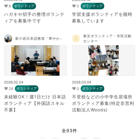
8
0
ボランティア
ボランティア
ハガキや切手の整理ボランテ
学習支援ボランティアを随時
ィアを募集中です
募集しています
東京ボランティア・市民活動
新小岩日本語教室「華やか」
センター
2026.02.24
2026.03.04
24
0
ボランティア
ボランティア
未経験OK！週1日だけ 日本語
不登校などの小中学生居場所
ボランティア【外国語スキル
ボランティア募集(特定非営利
不要】
活動法人Woods)
全93件