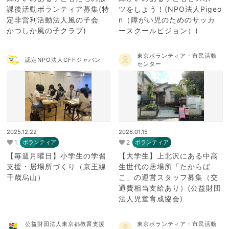
課後活動ボランティア募集(特
ツをしよう！(NPO法人Pigeo
定非営利活動法人風の子会
n（障がい児のためのサッカ
かつしか風の子クラブ)
ースクールピジョン）)
東京ボランティア・市民活動
認定NPO法人CFFジャパン
センター
2025.12.22
2026.01.15
1
2
ボランティア
ボランティア
【毎週月曜日】小学生の学習
【大学生】上北沢にある中高
支援・居場所づくり（京王線
生世代の居場所「たからば
千歳烏山）
こ」の運営スタッフ募集（交
通費相当支給あり）(公益財団
法人児童育成協会)
公益財団法人東京都教育支援
東京ボランティア・市民活動