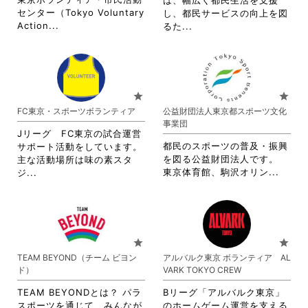
は、幅広く都民生活を支援
し
ク
細
細
センター（Tokyo Voluntary
し、都民サービスの向上を図
て
し
を
を
省
Action...
省
るた...
く
て
閲
閲
略
略
だ
く
覧
覧
さ
さ
さ
だ
す
す
れ
れ
い。
さ
る
る
て
て
い。
に
に
お
お
star
star
は
は
り
り
FC東京・スポーツボランティア
公益財団法人東京都スポーツ文化
ク
ク
ま
ま
事業団
リ
リ
す。
す。
Jリーグ FC東京の試合運営
ッ
ッ
詳
詳
都民のスポーツの普及・振興
サポート活動をしています。
ク
ク
細
細
を図る公益財団法人です。
主な活動場所は味の素スタ
し
し
を
を
省
省
東京体育館、駒沢オリン...
ジ...
て
て
閲
閲
略
略
く
く
覧
覧
さ
さ
だ
だ
す
す
れ
れ
さ
さ
る
る
て
て
い。
い。
に
に
お
お
star
star
は
は
り
り
TEAM BEYOND（チーム ビヨン
アルバルク東京 ボランティア AL
ク
ク
ま
ま
ド）
VARK TOKYO CREW
リ
リ
す。
す。
ッ
ッ
詳
詳
TEAM BEYONDとは？ パラ
Bリーグ「アルバルク東京」
ク
ク
細
細
スポーツを通じて、みんなが
のホームゲーム運営を支える