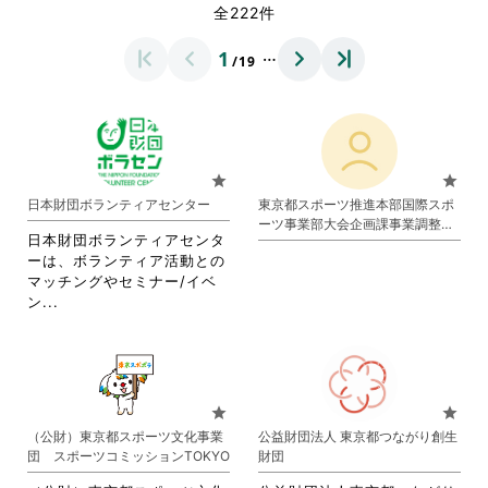
全222件
…
1
/19
star
star
日本財団ボランティアセンター
東京都スポーツ推進本部国際スポ
ーツ事業部大会企画課事業調整担
日本財団ボランティアセンタ
当
ーは、ボランティア活動との
マッチングやセミナー/イベ
省
ン...
略
さ
れ
て
お
star
star
り
（公財）東京都スポーツ文化事業
公益財団法人 東京都つながり創生
ま
団 スポーツコミッションTOKYO
財団
す。
詳