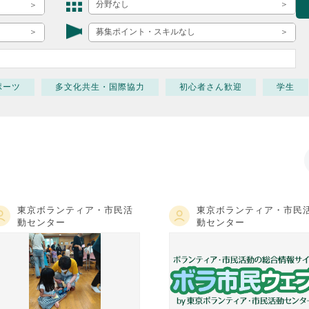
ボランティア みん
分野なし
ボランティア関
募集ポイント・スキルなし
中高生が参加で
ア
ポーツ
多文化共生・国際協力
初心者さん歓迎
学生
東京ボランティア・市民活
東京ボランティア・市民
動センター
動センター