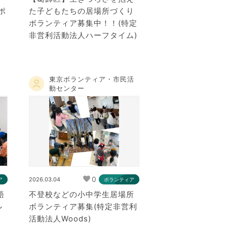
ポ
た子どもたちの居場所づくり
ボランティア募集中！！(特定
非営利活動法人ハーフタイム)
東京ボランティア・市民活
動センター
0
2026.03.04
ア
ボランティア
語
不登校などの小中学生居場所
ル
ボランティア募集(特定非営利
活動法人Woods)