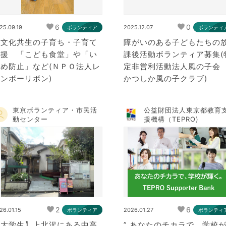
6
0
25.09.19
2025.12.07
ボランティア
ボランティ
多文化共生の子育ち・子育て
障がいのある子どもたちの
支援 「こども食堂」や「い
課後活動ボランティア募集(
じめ防止」など(ＮＰＯ法人レ
定非営利活動法人風の子
ンボーリボン)
かつしか風の子クラブ)
東京ボランティア・市民活
公益財団法人東京都教育
動センター
援機構（TEPRO)
2
6
26.01.15
2026.01.27
ボランティア
ボランティ
【大学生】上北沢にある中高
” あなたのチカラで、学校