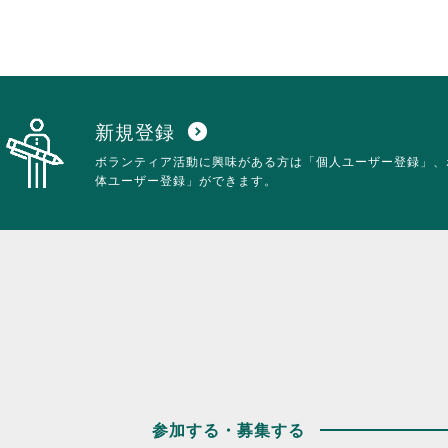
ク
す。
し
詳
て
細
く
を
だ
閲
さ
覧
い。
す
新規登録
expand_circle_down
る
ボランティア活動に興味がある方は「個人ユーザー登録」、
に
体ユーザー登録」ができます。
は
ク
リ
ッ
ク
し
て
く
だ
さ
い。
参加する・募集する