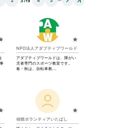
3
1
2
4
5
/19
tar
star
NPO法人アダプティブワールド
は
アダプティブワールドは、障がい
士事
児者専門のスポーツ教室です。
省
春・秋は、自転車教...
略
さ
れ
て
お
り
ま
tar
star
す。
詳
傾聴ボランティアいたばし
細