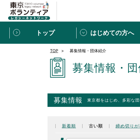
トップ
はじめての方へ
TOP
募集情報・団体紹介
募集情報
[個人] 体験談
ボランティアの広場
新着記事一覧
募集情報・団
新規登録
ボランティア
東京ボランティアレガ
募集情報
東京都をはじめ、多彩な団
もっと知りたい！VLNでで
新着順
古い順
締め切りが