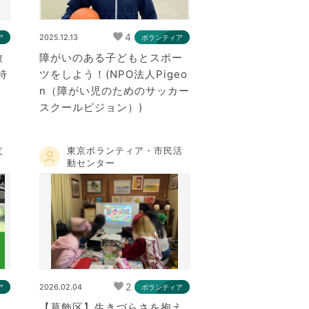
4
2025.12.13
ア
ボランティア
放
障がいのある子どもとスポー
特
ツをしよう！(NPO法人Pigeo
会
n（障がい児のためのサッカー
スクールピジョン）)
支
東京ボランティア・市民活
動センター
2
2026.02.04
ア
ボランティア
が
【葛飾区】生きづらさを抱え