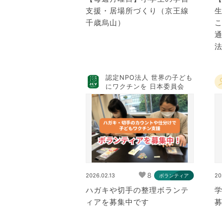
支援・居場所づくり（京王線
千歳烏山）
法
認定NPO法人 世界の子ども
にワクチンを 日本委員会
8
2026.02.13
20
ボランティア
ハガキや切手の整理ボランテ
ィアを募集中です