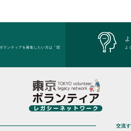
し
し
す。
て
て
詳
く
く
細
だ
だ
を
さ
さ
閲
い。
い。
覧
す
よ
る
ボランティアを募集したい方は「団
よ
に
は
ク
リ
ッ
ク
し
て
く
だ
さ
い。
交流