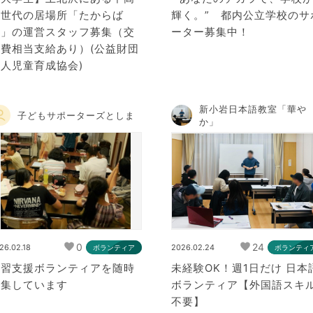
生世代の居場所「たからば
輝く。” 都内公立学校のサ
こ」の運営スタッフ募集（交
ーター募集中！
通費相当支給あり）(公益財団
人児童育成協会)
新小岩日本語教室「華や
子どもサポーターズとしま
か」
0
24
26.02.18
2026.02.24
ボランティア
ボランティ
学習支援ボランティアを随時
未経験OK！週1日だけ 日本
募集しています
ボランティア【外国語スキ
不要】