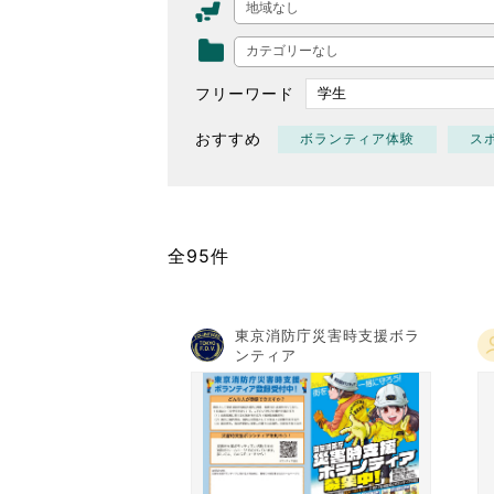
地域なし
東京2020大会の軌跡
カテゴリーなし
シティキャスト
VLNポイントとは
フリーワード
おもてなし語学ボランティ
おすすめ
ボランティア体験
ス
全95件
東京消防庁災害時支援ボラ
ンティア