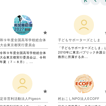
star
s
和９年度全国高等学校総合体
子どもサポーターズとしま
大会東京都実行委員会
「子どもサポーターズとしま」
2010年に東京パブリック弁護
和９年度全国高等学校総合体
省
務所に所属する弁...
大会東京都実行委員会は、令和
略
省
年夏（７～８月）、...
さ
略
れ
さ
て
れ
お
て
り
お
ま
り
star
s
す。
ま
詳
す。
定非営利活動法人Pigeon
村おこしNPO法人ECOFF
細
詳