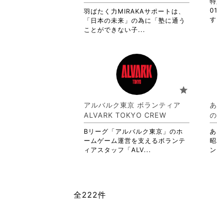
閲
特
覧
0
羽ばたく力MIRAKAサポートは、
す
す
「日本の未来」の為に「塾に通う
る
省
ことができない子...
に
略
は
さ
ク
れ
リ
て
ッ
お
ク
り
star
し
ま
て
す。
アルバルク東京 ボランティア
あ
く
詳
ALVARK TOKYO CREW
の
だ
細
さ
を
Bリーグ「アルバルク東京」のホ
あ
い。
閲
ームゲーム運営を支えるボランテ
昭
覧
省
ィアスタッフ「ALV...
ン
す
略
る
さ
に
れ
は
て
全222件
ク
お
リ
り
ッ
ま