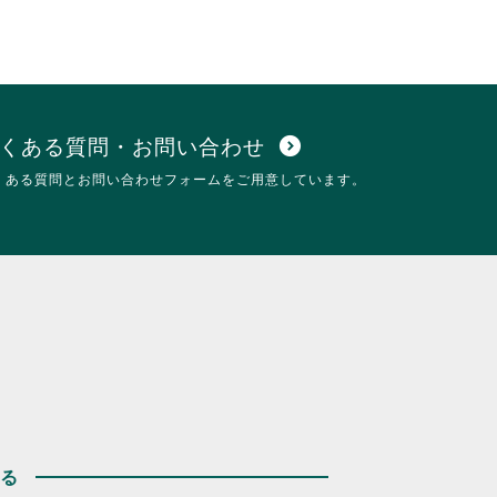
し
詳
て
細
く
を
だ
閲
さ
覧
い。
す
る
くある質問・お問い合わせ
expand_circle_down
に
くある質問とお問い合わせフォームをご用意しています。
は
ク
リ
ッ
ク
し
て
く
だ
さ
い。
する