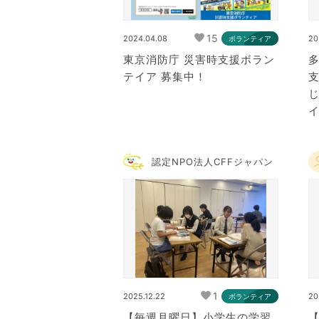
15
2024.04.08
20
ボランティア
東京消防庁 災害時支援ボラン
テイア 募集中！
イ
認定NPO法人CFFジャパン
1
2025.12.22
20
ボランティア
【毎週月曜日】小学生の学習