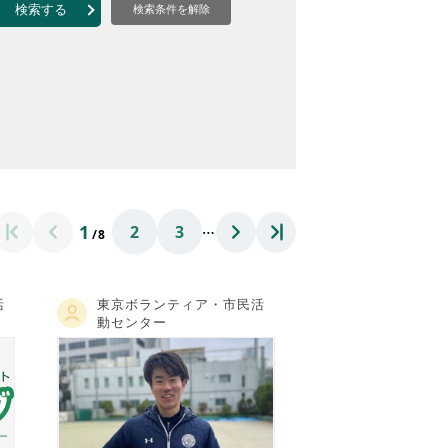
なのVOICE
検索する
検索条件を解除
連ニュース（外部記事）
きるボランティア
…
1
2
3
/8
活
東京ボランティア・市民活
動センター