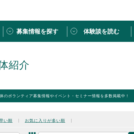
募集情報を探す
体験談を読む
団体紹介
[団体] 活動レ
VLNカフェ
読み物記事
体紹介
をしたい方は
「個人ユーザー登録」
・
ボランティアを募集した
トピックス
スペシャルインタ
シーネットワークとは
ボランティアは
体のボランティア募集情報やイベント・セミナー情報を多数掲載中！
ボランティアはじ
きること
ボランティアで
活動のヒント
あなたにぴった
早い順
お気に入りが多い順