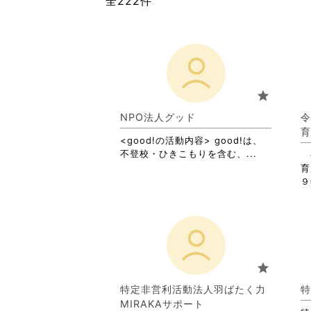
全222件
star
NPO法人グッド
令
育
<good!の活動内容> good!は、
省
不登校・ひきこもりを含む、...
令
略
育
さ
９
れ
て
お
り
ま
す。
star
詳
細
特定非営利活動法人羽ばたく力
特
を
MIRAKAサポート