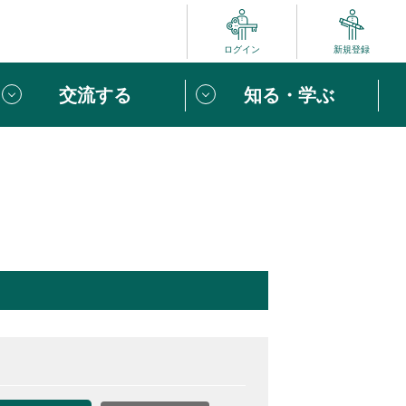
ログイン
新規登録
交流する
知る・学ぶ
ポート
い方は
「団体ユーザー登録」
へ！
ビュー
じめての方へ
めの一歩
心がけたい６つのこと
りなボランティアをチェック！