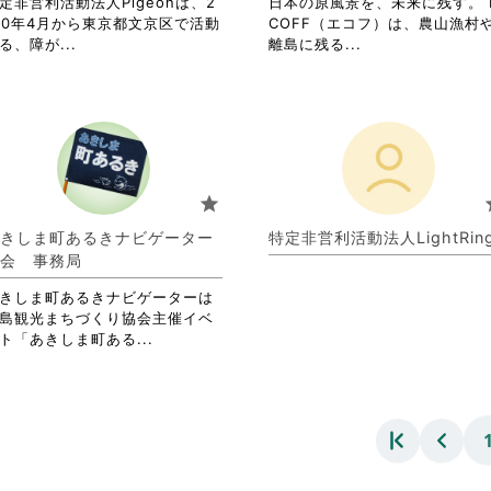
を
定非営利活動法人Pigeonは、2
細
日本の原風景を、未来に残す。 
閲
10年4月から東京都文京区で活動
を
COFF（エコフ）は、農山漁村
覧
省
省
る、障が...
閲
離島に残る...
す
略
略
覧
る
さ
さ
す
に
れ
れ
る
は
て
て
に
ク
お
お
は
リ
り
り
ク
ッ
ま
ま
リ
star
s
ク
す。
す。
ッ
し
詳
詳
ク
きしま町あるきナビゲーター
特定非営利活動法人LightRing
て
細
細
し
会 事務局
く
を
を
て
だ
閲
閲
く
きしま町あるきナビゲーターは
さ
覧
覧
だ
島観光まちづくり協会主催イベ
い。
す
す
さ
省
ト「あきしま町ある...
る
る
い。
略
に
に
さ
は
は
れ
ク
ク
て
リ
リ
お
ッ
ッ
り
ク
ク
ま