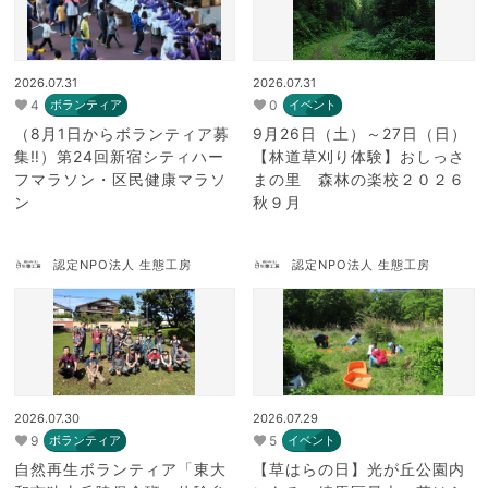
2026.07.31
2026.07.31
4
0
ボランティア
イベント
（8月1日からボランティア募
9月26日（土）～27日（日）
集‼）第24回新宿シティハー
【林道草刈り体験】おしっさ
フマラソン・区民健康マラソ
まの里 森林の楽校２０２６
ン
秋９月
認定NPO法人 生態工房
認定NPO法人 生態工房
2026.07.30
2026.07.29
9
5
ボランティア
イベント
自然再生ボランティア「東大
【草はらの日】光が丘公園内