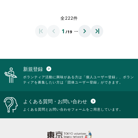
て
て
閲
閲
略
略
く
く
覧
覧
さ
さ
だ
だ
す
す
れ
れ
全222件
さ
さ
る
る
て
て
い。
い。
に
に
お
お
…
1
は
は
/19
り
り
ク
ク
ま
ま
リ
リ
す。
す。
ッ
ッ
詳
詳
ク
ク
細
細
し
し
を
を
て
て
閲
閲
新規登録
expand_circle_down
く
く
覧
覧
ボランティア活動に興味がある方は「個人ユーザー登録」、ボラン
だ
だ
す
す
ティアを募集したい方は「団体ユーザー登録」ができます。
さ
さ
る
る
い。
い。
に
に
は
は
よくある質問・お問い合わせ
expand_circle_down
ク
ク
リ
リ
よくある質問とお問い合わせフォームをご用意しています。
ッ
ッ
ク
ク
し
し
て
て
く
く