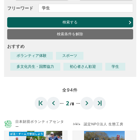
フリーワード
検索する
検索条件を解除
おすすめ
ボランティア体験
スポーツ
多文化共生・国際協力
初心者さん歓迎
学生
全94件
…
…
2
/8
日本財団ボランティアセンタ
認定NPO法人 生態工房
ー