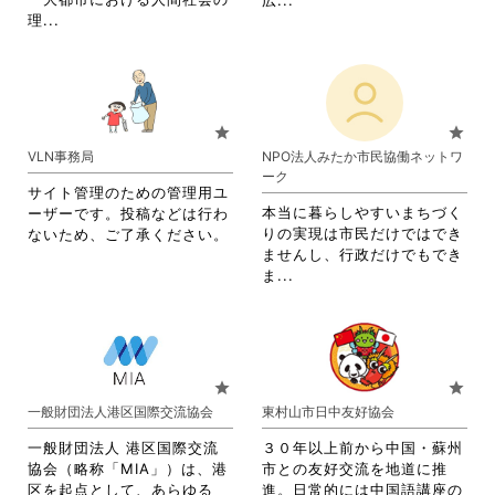
広...
閲
閲
省
理...
略
覧
覧
略
さ
す
す
さ
れ
る
る
れ
て
に
に
て
お
は
は
お
り
star
star
ク
ク
り
ま
VLN事務局
NPO法人みたか市民協働ネットワ
リ
リ
ま
す。
ーク
ッ
ッ
す。
詳
サイト管理のための管理用ユ
ク
ク
詳
細
本当に暮らしやすいまちづく
ーザーです。投稿などは行わ
し
し
細
を
りの実現は市民だけではでき
ないため、ご了承ください。
て
て
を
閲
ませんし、行政だけでもでき
く
く
閲
覧
省
ま...
だ
だ
覧
す
略
さ
さ
す
る
さ
い。
い。
る
に
れ
に
は
て
は
ク
お
star
star
ク
リ
り
一般財団法人港区国際交流協会
東村山市日中友好協会
リ
ッ
ま
ッ
ク
す。
一般財団法人 港区国際交流
３０年以上前から中国・蘇州
ク
し
詳
協会（略称「MIA」）は、港
市との友好交流を地道に推
し
て
細
区を起点として、あらゆる
進。日常的には中国語講座の