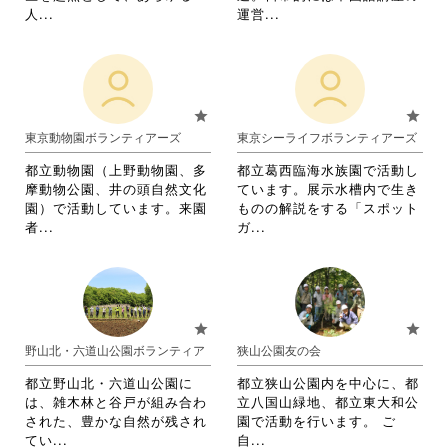
て
く
を
省
省
人...
運営...
く
だ
閲
略
略
だ
さ
覧
さ
さ
さ
い。
す
れ
れ
い。
る
て
て
に
お
お
star
star
は
り
り
東京動物園ボランティアーズ
東京シーライフボランティアーズ
ク
ま
ま
リ
す。
す。
都立動物園（上野動物園、多
都立葛西臨海水族園で活動し
ッ
詳
詳
摩動物公園、井の頭自然文化
ています。展示水槽内で生き
ク
細
細
園）で活動しています。来園
ものの解説をする「スポット
し
を
を
省
省
者...
ガ...
て
閲
閲
略
略
く
覧
覧
さ
さ
だ
す
す
れ
れ
さ
る
る
て
て
い。
に
に
お
お
star
star
は
は
り
り
野山北・六道山公園ボランティア
狭山公園友の会
ク
ク
ま
ま
リ
リ
す。
す。
都立野山北・六道山公園に
都立狭山公園内を中心に、都
ッ
ッ
詳
詳
は、雑木林と谷戸が組み合わ
立八国山緑地、都立東大和公
ク
ク
細
細
された、豊かな自然が残され
園で活動を行います。 ご
し
し
を
を
省
省
てい...
自...