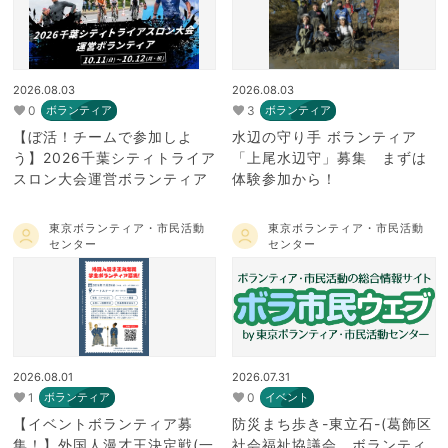
2026.08.03
2026.08.03
0
3
ボランティア
ボランティア
【ぼ活！チームで参加しよ
水辺の守り手 ボランティア
う】2026千葉シティトライア
「上尾水辺守」募集 まずは
スロン大会運営ボランティア
体験参加から！
東京ボランティア・市民活動
東京ボランティア・市民活動
センター
センター
2026.08.01
2026.07.31
1
0
ボランティア
イベント
【イベントボランティア募
防災まち歩き-東立石-(葛飾区
集！】外国人漫才王決定戦(一
社会福祉協議会 ボランティ