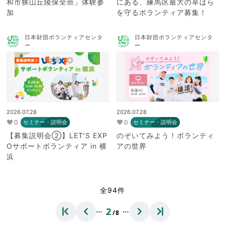
和市狭山丘陵保全班」体験参
にある、練馬区最大の草はら
加
を守るボランティア募集！
日本財団ボランティアセンタ
日本財団ボランティアセンタ
ー
ー
2026.07.28
2026.07.28
0
0
セミナー・説明会
セミナー・説明会
【募集説明会②】LET’S EXP
のぞいてみよう！ボランティ
Oサポートボランティア in 横
アの世界
浜
全94件
…
…
2
/8