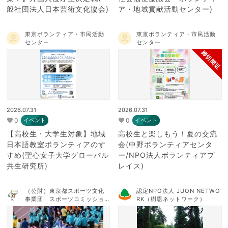
般社団法人日本芸術文化協会)
ア・地域貢献活動センター)
東京ボランティア・市民活動
東京ボランティア・市民活動
センター
センター
締切間近
2026.07.31
2026.07.31
0
0
イベント
イベント
【高校生・大学生対象】地域
高校生と楽しもう！夏の交流
日本語教室ボランティアのす
会(中野ボランティアセンタ
すめ(聖心女子大学グローバル
ー/NPO法人ボランティアプ
共生研究所)
レイス)
（公財）東京都スポーツ文化
認定NPO法人 JUON NETWO
事業団 スポーツコミッショ
RK（樹恩ネットワーク）
ンTOKYO