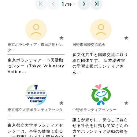
…
1
/19
star
star
東京ボランティア・市民活動セン
日野市国際交流協会
ター
多文化共生と国際交流に取り
東京ボランティア・市民活動
組む団体です。 日本語教室
センター（Tokyo Voluntary
の学習支援ボランティアさ
省
Action...
省
ん...
略
略
さ
さ
れ
れ
て
て
お
お
star
star
り
り
東京都立大学ボランティアセンタ
中野ボランティアセンター
ま
ま
ー
す。
す。
誰もが豊かに、安心して暮ら
詳
詳
東京都立大学ボランティアセ
せる社会を目指して皆さんの
細
細
ンターは、本学の使命である
力でボランティア活動の輪を
を
を
「大都市における人間社会の
省