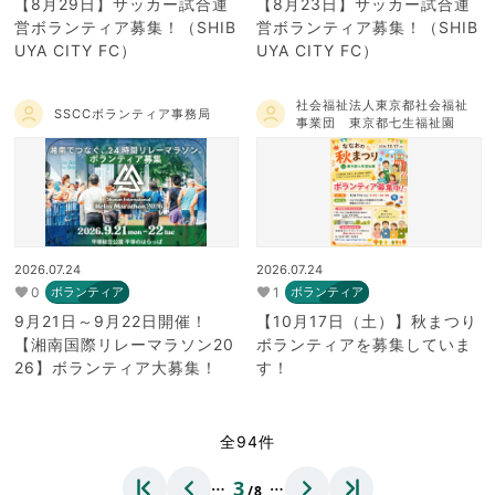
【8月29日】サッカー試合運
【8月23日】サッカー試合運
営ボランティア募集！（SHIB
営ボランティア募集！（SHIB
UYA CITY FC）
UYA CITY FC）
社会福祉法人東京都社会福祉
SSCCボランティア事務局
事業団 東京都七生福祉園
2026.07.24
2026.07.24
0
1
ボランティア
ボランティア
9月21日～9月22日開催！
【10月17日（土）】秋まつり
【湘南国際リレーマラソン20
ボランティアを募集していま
26】ボランティア大募集！
す！
全94件
…
…
3
/8