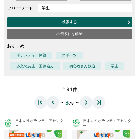
フリーワード
検索する
検索条件を解除
おすすめ
ボランティア体験
スポーツ
多文化共生・国際協力
初心者さん歓迎
学生
全94件
…
…
3
/8
日本財団ボランティアセンタ
日本財団ボランティアセンタ
ー
ー