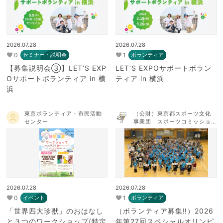
2026.07.28
2026.07.28
0
1
セミナー・説明会
ボランティア
【募集説明会③】LET’S EXP
LET’S EXPOサポートボラン
Oサポートボランティア in 横
ティア in 横浜
浜
東京ボランティア・市民活動
（公財）東京都スポーツ文化
センター
事業団 スポーツコミッショ
ンTOKYO
2026.07.28
2026.07.28
0
1
イベント
ボランティア
「世界四大珍獣」のおはなし
（ボランティア募集‼）2026
と３つのワークショップ(特定
年第27回スペシャルオリンピ