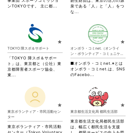
事業団 スポーツコミッショ
創生財団は、東京の活力の源
を
省
ンTOKYOです。 主に都...
泉である「人」と「人」をつ
閲
略
省
な...
覧
さ
略
す
れ
さ
る
て
れ
に
お
て
は
り
お
star
star
ク
ま
り
TOKYO 障スポ＆サポート
オンボラ・コミnet.（オンライ
リ
す。
ま
ン・ボランティア・コミュニケー
ッ
詳
す。
「TOKYO 障スポ＆サポー
ション・ネットワーク）
ク
細
詳
■オンボラ・コミnet.※とは
ト」は、東京都と（公社）東
し
を
細
オンボラ・コミnet.は、SNS
京都障害者スポーツ協会、
て
閲
を
省
省
のFacebo...
東...
く
覧
閲
略
略
だ
す
覧
さ
さ
さ
る
す
れ
れ
い。
に
る
て
て
は
に
お
お
star
star
ク
は
り
り
東京ボランティア・市民活動セン
東京都生活文化局 都民生活部
リ
ク
ま
ま
ター
ッ
リ
す。
す。
東京都生活文化局都民生活部
ク
ッ
詳
詳
東京ボランティア・市民活動
は、幅広く都民生活を支援
し
ク
細
細
センター（Tokyo Voluntary
し、都民サービスの向上を図