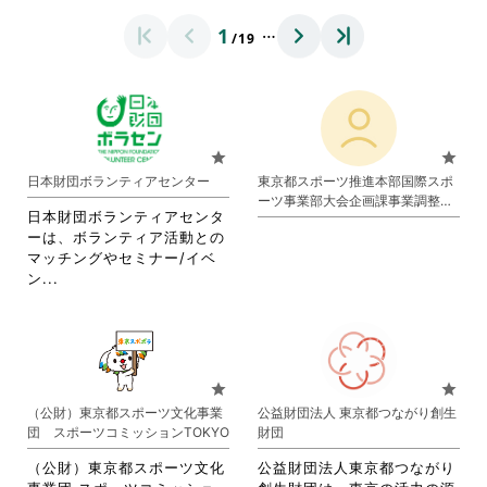
…
1
/19
star
star
日本財団ボランティアセンター
東京都スポーツ推進本部国際スポ
ーツ事業部大会企画課事業調整担
日本財団ボランティアセンタ
当
ーは、ボランティア活動との
マッチングやセミナー/イベ
省
ン...
略
さ
れ
て
お
star
star
り
（公財）東京都スポーツ文化事業
公益財団法人 東京都つながり創生
ま
団 スポーツコミッションTOKYO
財団
す。
詳
（公財）東京都スポーツ文化
公益財団法人東京都つながり
細