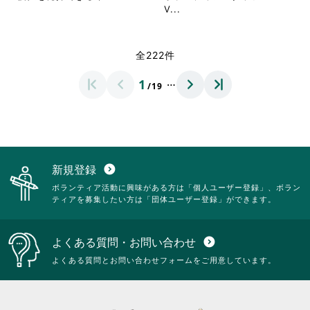
て
て
閲
閲
略
省
V...
く
く
覧
覧
さ
略
だ
だ
す
す
れ
さ
さ
さ
る
る
て
れ
全222件
い。
い。
に
に
お
て
は
は
り
お
…
1
ク
ク
/19
ま
り
リ
リ
す。
ま
ッ
ッ
詳
す。
ク
ク
細
詳
し
し
を
細
て
て
閲
を
く
く
覧
閲
新規登録
expand_circle_down
だ
だ
す
覧
ボランティア活動に興味がある方は「個人ユーザー登録」、ボラン
さ
さ
る
す
ティアを募集したい方は「団体ユーザー登録」ができます。
い。
い。
に
る
は
に
ク
は
よくある質問・お問い合わせ
expand_circle_down
リ
ク
ッ
リ
よくある質問とお問い合わせフォームをご用意しています。
ク
ッ
し
ク
て
し