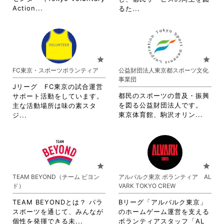
て
し
を
を
省
Action...
省
るた...
く
て
閲
閲
略
略
だ
く
覧
覧
さ
さ
さ
だ
す
す
れ
れ
い。
さ
る
る
て
て
い。
に
に
お
お
star
star
は
は
り
り
FC東京・スポーツボランティア
公益財団法人東京都スポーツ文化
ク
ク
ま
ま
事業団
リ
リ
す。
す。
Jリーグ FC東京の試合運営
ッ
ッ
詳
詳
都民のスポーツの普及・振興
サポート活動をしています。
ク
ク
細
細
を図る公益財団法人です。
主な活動場所は味の素スタ
し
し
を
を
省
省
東京体育館、駒沢オリン...
ジ...
て
て
閲
閲
略
略
く
く
覧
覧
さ
さ
だ
だ
す
す
れ
れ
さ
さ
る
る
て
て
い。
い。
に
に
お
お
star
star
は
は
り
り
TEAM BEYOND（チーム ビヨン
アルバルク東京 ボランティア AL
ク
ク
ま
ま
ド）
VARK TOKYO CREW
リ
リ
す。
す。
ッ
ッ
詳
詳
TEAM BEYONDとは？ パラ
Bリーグ「アルバルク東京」
ク
ク
細
細
スポーツを通じて、みんなが
のホームゲーム運営を支える
し
し
を
を
省
個性を発揮できる未...
ボランティアスタッフ「AL