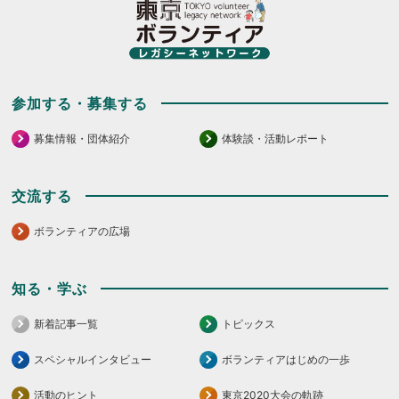
く
て
だ
く
さ
だ
い。
さ
い。
参加する・募集する
募集情報・団体紹介
体験談・活動レポート
交流する
ボランティアの広場
知る・学ぶ
新着記事一覧
トピックス
スペシャルインタビュー
ボランティアはじめの一歩
活動のヒント
東京2020大会の軌跡