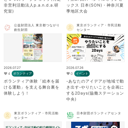
非営利活動法人p.a.n.d.a.研
ックス 日本(SON)・神奈川夏
究室)
季地区大会
公益財団法人 東京都つながり
東京ボランティア・市民活動
創生財団
センター
2026.07.27
2026.07.26
4
0
ボランティア
イベント
ボランティア体験「絵本を届
-あなたのアイデアが地域で動
ける運動」を支える舞台裏を
き出す-やりたいことを企画に
体験しよう！
する2Days(協働ステーション
中央)
東京ボランティア・市民活動
日本財団ボランティアセンタ
センター
ー