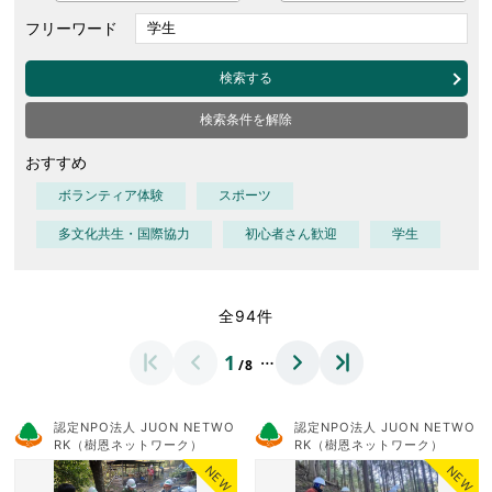
フリーワード
検索する
検索条件を解除
おすすめ
ボランティア体験
スポーツ
多文化共生・国際協力
初心者さん歓迎
学生
全94件
…
1
/8
認定NPO法人 JUON NETWO
認定NPO法人 JUON NETWO
RK（樹恩ネットワーク）
RK（樹恩ネットワーク）
NEW
NEW