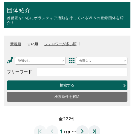
団体紹介
首都圏を中心にボランティア活動を行っているVLNの登録団体を紹
介！
新着順
古い順
フォロワーが多い順
地域なし
分野なし
フリーワード
検索する
検索条件を解除
全222件
…
1
/19