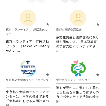
star
star
東京ボランティア・市民活動セン
日野市国際交流協会
ター
多文化共生と国際交流に取り
東京ボランティア・市民活動
組む団体です。 日本語教室
センター（Tokyo Voluntary
の学習支援ボランティアさ
省
Action...
省
ん...
略
略
さ
さ
れ
れ
て
て
お
お
star
star
り
り
東京都立大学ボランティアセンタ
中野ボランティアセンター
ま
ま
ー
す。
す。
誰もが豊かに、安心して暮ら
詳
詳
東京都立大学ボランティアセ
せる社会を目指して皆さんの
細
細
ンターは、本学の使命である
力でボランティア活動の輪を
を
を
「大都市における人間社会の
省
広...
閲
閲
省
理...
略