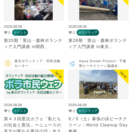
2026.08.06
2026.08.06
0
0
イベント
ボランティア
第20期「里山・森林ボランテ
第28期「里山・森林ボランテ
ィア入門講座 in関西」
ィア入門講座 in東京」
東京ボランティア・市民活動
Aqua Dream Project・千葉
センター
県ビーチクリーン協議会
NEW
NEW
2026.08.06
2026.08.06
0
0
イベント
ボランティア
第４３回憲法カフェ「私たち
9／5（土）幕張の浜ビーチク
の社会と憲法」ーニュースの
リーン：World Cleanup Day
見方が変わる憲法の話：全５
参画