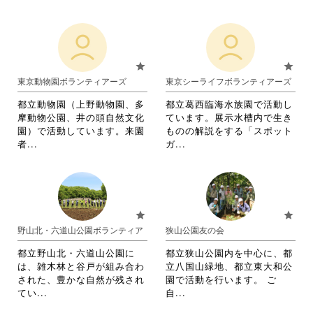
く
だ
閲
略
略
だ
さ
覧
さ
さ
さ
い。
す
れ
れ
い。
る
て
て
に
お
お
star
star
は
り
り
東京動物園ボランティアーズ
東京シーライフボランティアーズ
ク
ま
ま
リ
す。
す。
都立動物園（上野動物園、多
都立葛西臨海水族園で活動し
ッ
詳
詳
摩動物公園、井の頭自然文化
ています。展示水槽内で生き
ク
細
細
園）で活動しています。来園
ものの解説をする「スポット
し
を
を
省
省
者...
ガ...
て
閲
閲
略
略
く
覧
覧
さ
さ
だ
す
す
れ
れ
さ
る
る
て
て
い。
に
に
お
お
star
star
は
は
り
り
野山北・六道山公園ボランティア
狭山公園友の会
ク
ク
ま
ま
リ
リ
す。
す。
都立野山北・六道山公園に
都立狭山公園内を中心に、都
ッ
ッ
詳
詳
は、雑木林と谷戸が組み合わ
立八国山緑地、都立東大和公
ク
ク
細
細
された、豊かな自然が残され
園で活動を行います。 ご
し
し
を
を
省
省
てい...
自...
て
て
閲
閲
略
略