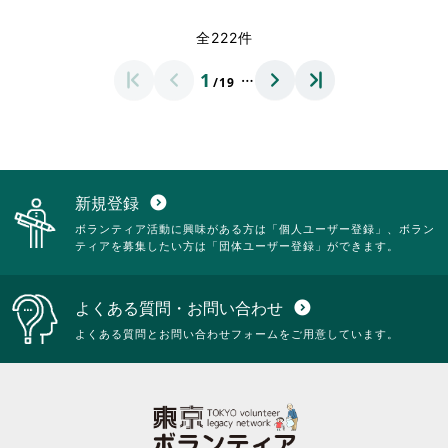
く
く
覧
覧
さ
さ
だ
だ
す
す
れ
れ
全222件
さ
さ
る
る
て
て
い。
い。
に
に
お
お
…
1
は
は
/19
り
り
ク
ク
ま
ま
リ
リ
す。
す。
ッ
ッ
詳
詳
ク
ク
細
細
し
し
を
を
て
て
閲
閲
新規登録
expand_circle_down
く
く
覧
覧
ボランティア活動に興味がある方は「個人ユーザー登録」、ボラン
だ
だ
す
す
ティアを募集したい方は「団体ユーザー登録」ができます。
さ
さ
る
る
い。
い。
に
に
は
は
よくある質問・お問い合わせ
expand_circle_down
ク
ク
リ
リ
よくある質問とお問い合わせフォームをご用意しています。
ッ
ッ
ク
ク
し
し
て
て
く
く
だ
だ