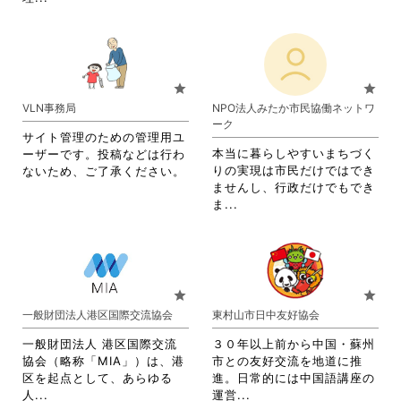
覧
覧
略
さ
す
す
さ
れ
る
る
れ
て
に
に
て
お
は
は
お
り
star
star
ク
ク
り
ま
VLN事務局
NPO法人みたか市民協働ネットワ
リ
リ
ま
す。
ーク
ッ
ッ
す。
詳
サイト管理のための管理用ユ
ク
ク
詳
細
本当に暮らしやすいまちづく
ーザーです。投稿などは行わ
し
し
細
を
りの実現は市民だけではでき
ないため、ご了承ください。
て
て
を
閲
ませんし、行政だけでもでき
く
く
閲
覧
省
ま...
だ
だ
覧
す
略
さ
さ
す
る
さ
い。
い。
る
に
れ
に
は
て
は
ク
お
star
star
ク
リ
り
一般財団法人港区国際交流協会
東村山市日中友好協会
リ
ッ
ま
ッ
ク
す。
一般財団法人 港区国際交流
３０年以上前から中国・蘇州
ク
し
詳
協会（略称「MIA」）は、港
市との友好交流を地道に推
し
て
細
区を起点として、あらゆる
進。日常的には中国語講座の
て
く
を
省
省
人...
運営...