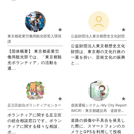
覧
略
れ
す
さ
て
る
れ
お
に
て
り
は
お
ま
star
star
ク
り
す。
東京都産業労働局観光部受入環境
公益財団法人東京都歴史文化財団
リ
ま
詳
課
ッ
す。
細
公益財団法人東京都歴史文化
ク
詳
を
【団体概要】 東京都産業労
財団は、東京都の文化行政の
し
細
閲
働局観光部では、「東京都観
一翼を担い、芸術文化の振興
て
を
覧
光ボランティア」の活動を
省
と...
く
閲
す
省
通...
略
だ
覧
る
略
さ
さ
す
に
さ
れ
い。
る
は
れ
て
に
ク
て
お
は
リ
お
り
star
star
ク
ッ
り
ま
足立区総合ボランティアセンター
道路通報システム-My City Report
リ
ク
ま
す。
(MCR)：東京都建設局 道路管理
ッ
し
す。
詳
ボランティアに関する足立区
部
ク
て
詳
細
道路の損傷や不具合を発見し
の総合相談窓口です。ボラン
し
く
細
を
た際に、スマートフォンのカ
ティアに関する様々な相談、
て
だ
を
閲
省
メラとGPSを利用して投稿
ボ...