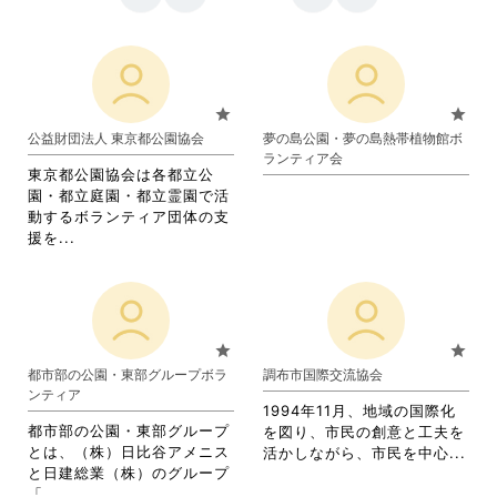
star
star
公益財団法人 東京都公園協会
夢の島公園・夢の島熱帯植物館ボ
ランティア会
東京都公園協会は各都立公
園・都立庭園・都立霊園で活
動するボランティア団体の支
省
援を...
略
さ
れ
て
お
star
star
り
都市部の公園・東部グループボラ
調布市国際交流協会
ま
ンティア
す。
1994年11月、地域の国際化
詳
都市部の公園・東部グループ
を図り、市民の創意と工夫を
細
とは、（株）日比谷アメニス
省
活かしながら、市民を中心...
を
と日建総業（株）のグループ
略
閲
省
「...
さ