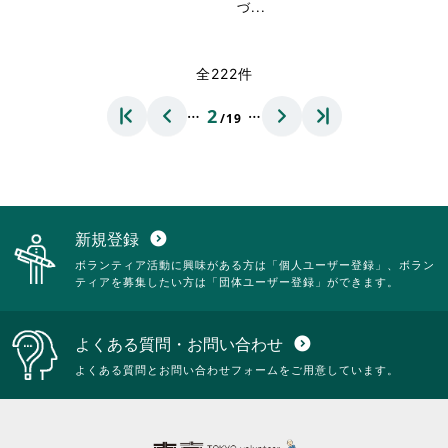
く
閲
省
づ...
く
だ
覧
略
だ
さ
す
さ
さ
い。
る
れ
全222件
い。
に
て
は
お
…
…
2
ク
/19
り
リ
ま
ッ
す。
ク
詳
し
細
て
を
く
閲
新規登録
expand_circle_down
だ
覧
ボランティア活動に興味がある方は「個人ユーザー登録」、ボラン
さ
す
ティアを募集したい方は「団体ユーザー登録」ができます。
い。
る
に
は
よくある質問・お問い合わせ
expand_circle_down
ク
リ
よくある質問とお問い合わせフォームをご用意しています。
ッ
ク
し
て