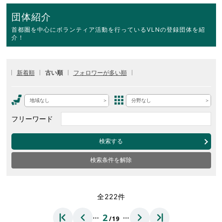
団体紹介
首都圏を中心にボランティア活動を行っているVLNの登録団体を紹
介！
新着順
古い順
フォロワーが多い順
地域なし
分野なし
フリーワード
検索する
検索条件を解除
全222件
…
…
2
/19