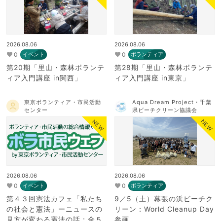
2026.08.06
2026.08.06
0
0
イベント
ボランティア
第20期「里山・森林ボランテ
第28期「里山・森林ボランテ
ィア入門講座 in関西」
ィア入門講座 in東京」
東京ボランティア・市民活動
Aqua Dream Project・千葉
センター
県ビーチクリーン協議会
NEW
NEW
2026.08.06
2026.08.06
0
0
イベント
ボランティア
第４３回憲法カフェ「私たち
9／5（土）幕張の浜ビーチク
の社会と憲法」ーニュースの
リーン：World Cleanup Day
見方が変わる憲法の話：全５
参画