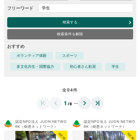
フリーワード
検索する
検索条件を解除
おすすめ
ボランティア体験
スポーツ
多文化共生・国際協力
初心者さん歓迎
学生
全94件
…
1
/8
認定NPO法人 JUON NETWO
認定NPO法人 JUON NETWO
RK（樹恩ネットワーク）
RK（樹恩ネットワーク）
NEW
NEW