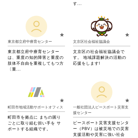
く
さ
閲
覧
省
略
す...
だ
い。
覧
す
略
さ
さ
す
る
さ
れ
い。
る
に
れ
て
に
は
て
お
は
ク
お
り
star
star
ク
リ
り
ま
東京都立府中療育センター
文京区社会福祉協議会
リ
ッ
ま
す。
ッ
ク
す。
詳
東京都立府中療育センター
文京区の社会福祉協議会で
ク
し
詳
細
は、重度の知的障害と重度の
す。 地域課題解決の活動の
し
て
細
を
肢体不自由を重複してもつ方
応援をします!
て
く
を
閲
省
〔重...
く
だ
閲
覧
略
だ
さ
覧
す
さ
さ
い。
す
る
れ
い。
る
に
て
に
は
お
star
star
は
ク
り
町田市地域活動サポートオフィス
一般社団法人ピースボート災害支
ク
リ
ま
援センター
リ
ッ
す。
町田市を拠点に まちの困り
ッ
ク
詳
ピースボート災害支援センタ
ごとに取り組む担い手を サ
ク
し
細
ー（PBV）は被災地での災害
ポートする組織です。
し
て
を
支援活動や災害に強い社会
て