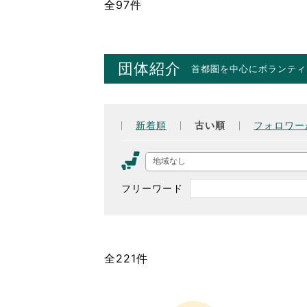
全97件
団体紹介
首都圏を中心にボランティ
新着順
古い順
フォロワー
地域なし
フリーワード
全221件