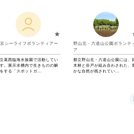
る
さ
す
略
に
れ
る
さ
は
て
に
れ
ク
お
は
て
リ
り
ク
お
ッ
ま
リ
り
star
s
ク
す。
ッ
ま
し
詳
ク
す。
京シーライフボランティアー
野山北・六道山公園ボランテ
て
細
し
詳
ア
く
を
て
細
だ
閲
く
を
立葛西臨海水族園で活動してい
都立野山北・六道山公園には、
さ
覧
だ
閲
す。展示水槽内で生きものの解
木林と谷戸が組み合わされた、
い。
す
さ
覧
省
省
をする「スポットガ...
かな自然が残されてい...
る
い。
す
略
略
に
る
さ
さ
は
に
れ
れ
ク
は
て
て
リ
ク
お
お
ッ
リ
り
り
ク
ッ
ま
ま
し
ク
す。
す。
て
し
詳
詳
く
て
細
細
だ
く
を
を