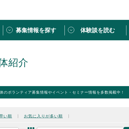
募集情報を探す
体験談を読む
団体紹介
[団体] 活動レ
VLNカフェ
読み物記事
体紹介
をしたい方は
「個人ユーザー登録」
・
ボランティアを募集した
トピックス
スペシャルインタ
シーネットワークとは
ボランティアは
体のボランティア募集情報やイベント・セミナー情報を多数掲載中！
ボランティアはじ
きること
ボランティアで
活動のヒント
あなたにぴった
早い順
お気に入りが多い順