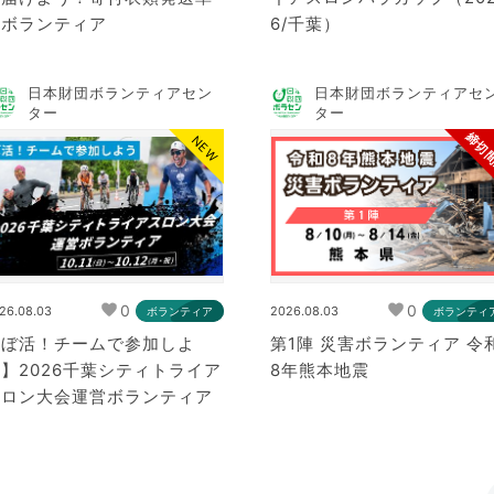
備ボランティア
6/千葉）
日本財団ボランティアセン
日本財団ボランティアセ
ター
ター
締切
NEW
0
0
26.08.03
2026.08.03
ボランティア
ボランティ
【ぼ活！チームで参加しよ
第1陣 災害ボランティア 令
】2026千葉シティトライア
8年熊本地震
スロン大会運営ボランティア