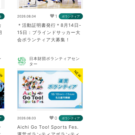
1
2026.08.04
会
ボランティア
合
＊活動証明書発行＊8月14日-
月
15日：ブラインドサッカー大
会ボランティア大募集！
ン
日本財団ボランティアセン
ター
EW
NEW
0
2026.08.03
ア
ボランティア
ラ
Aichi Go Too! Sports Fes.
2
運営ボランティアボランティ