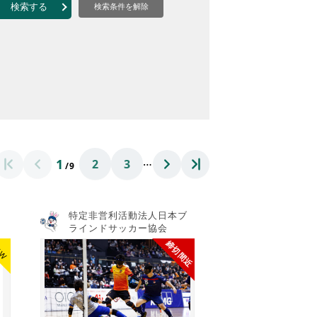
なのVOICE
検索する
検索条件を解除
連ニュース（外部記事）
きるボランティア
…
1
2
3
/9
特定非営利活動法人日本ブ
ラインドサッカー協会
締切間近
EW