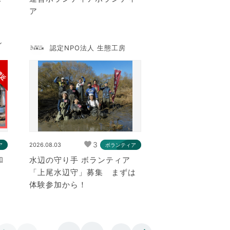
ア
ン
認定NPO法人 生態工房
間近
3
2026.08.03
ア
ボランティア
和
水辺の守り手 ボランティア
「上尾水辺守」募集 まずは
体験参加から！