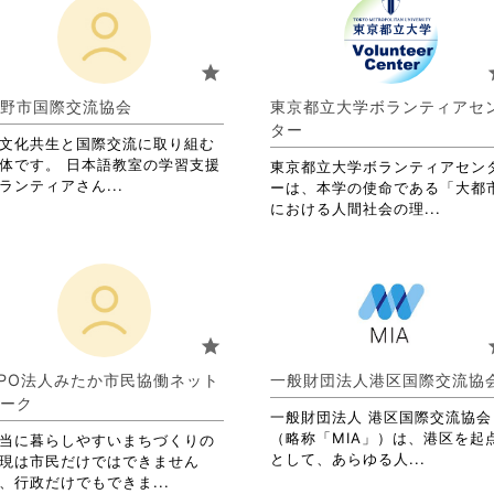
star
s
野市国際交流協会
東京都立大学ボランティアセ
ター
文化共生と国際交流に取り組む
体です。 日本語教室の学習支援
東京都立大学ボランティアセン
省
ランティアさん...
ーは、本学の使命である「大都
略
省
における人間社会の理...
さ
略
れ
さ
て
れ
お
て
り
お
ま
り
star
s
す。
ま
詳
す。
PO法人みたか市民協働ネット
一般財団法人港区国際交流協
細
詳
ーク
を
一般財団法人 港区国際交流協会
細
閲
（略称「MIA」）は、港区を起
を
当に暮らしやすいまちづくりの
覧
省
として、あらゆる人...
閲
現は市民だけではできません
す
略
覧
省
、行政だけでもできま...