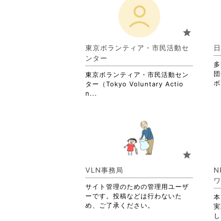
star
東京ボランティア・市民活動セ
日
ンター
多
団
東京ボランティア・市民活動セン
ボ
ター（Tokyo Voluntary Actio
省
n...
略
さ
れ
て
お
り
star
ま
す。
VLN事務局
N
詳
ワ
サイト管理のための管理用ユーザ
細
ーです。投稿などは行わないた
を
本
め、ご了承ください。
閲
実
覧
し