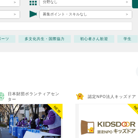
ボランティア みん
分野なし
ボランティア関
募集ポイント・スキルなし
中高生が参加で
ア
ポーツ
多文化共生・国際協力
初心者さん歓迎
学生
日本財団ボランティアセン
認定NPO法人キッズドア
ター
NEW
N