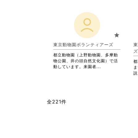
す
る
に
は
ク
リ
star
ッ
ク
東京動物園ボランティアーズ
東
し
ズ
て
都立動物園（上野動物園、多摩動
く
物公園、井の頭自然文化園）で活
都
だ
省
動しています。来園者...
ま
さ
略
説
い。
さ
れ
て
お
全221件
り
ま
す。
詳
細
を
閲