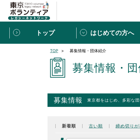
トップ
はじめての方へ
TOP
募集情報・団体紹介
募集情報
[個人] 体験談
ボランティアの広場
新着記事一覧
募集情報・団
新規登録
ボランティア
東京ボランティアレガ
募集情報
東京都をはじめ、多彩な団
もっと知りたい！VLNでで
新着順
古い順
締め切りが