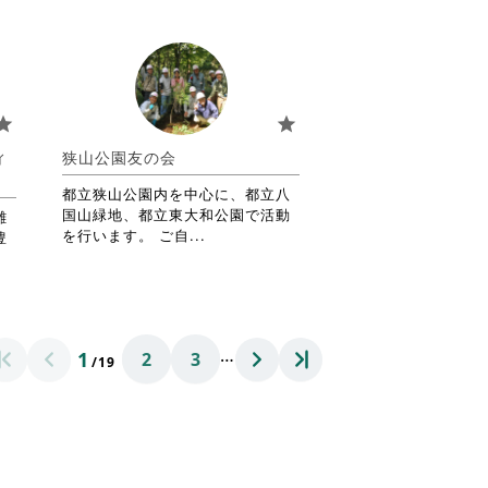
る
さ
に
れ
は
て
ク
お
リ
り
ッ
ま
tar
star
ク
す。
し
詳
ィ
狭山公園友の会
て
細
く
を
都立狭山公園内を中心に、都立八
だ
閲
国山緑地、都立東大和公園で活動
雑
さ
覧
省
を行います。 ご自...
豊
い。
す
略
る
さ
に
れ
は
て
ク
お
…
1
2
3
リ
り
/19
ッ
ま
ク
す。
し
詳
て
細
く
を
だ
閲