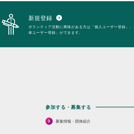
覧
す
る
新規登録
expand_circle_down
に
ボランティア活動に興味がある方は「個人ユーザー登録」、
は
体ユーザー登録」ができます。
ク
リ
ッ
ク
し
て
く
だ
さ
い。
参加する・募集する
募集情報・団体紹介