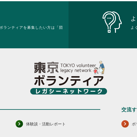
さ
だ
閲
閲
い。
さ
覧
覧
い。
す
す
よ
る
る
ボランティアを募集したい方は「団
よ
に
に
は
は
ク
ク
リ
リ
ッ
ッ
ク
ク
し
し
て
て
く
く
だ
だ
さ
さ
い。
い。
交流
体験談・活動レポート
ボ