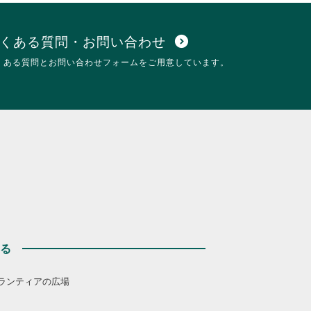
さ
覧
い。
す
る
くある質問・お問い合わせ
expand_circle_down
に
くある質問とお問い合わせフォームをご用意しています。
は
ク
リ
ッ
ク
し
て
く
だ
さ
い。
する
ランティアの広場