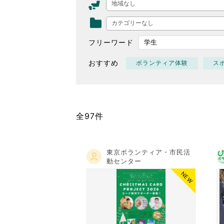
地域なし
東京2020大会の軌跡
カテゴリーなし
シティキャスト
VLNポイントとは
フリーワード
おもてなし語学ボランティ
おすすめ
ボランティア体験
ス
全97件
東京ボランティア・市民活
動センター
NEW