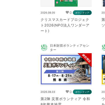
0
2026.08.05
20
ボランティア
クリスマスカードプロジェク
ト2026(NPO法人ワンダーア
ート)
日本財団ボランティアセン
ター
締切間近
0
2026.08.03
20
ボランティア
第2陣 災害ボランティア 令和
8年熊本地震