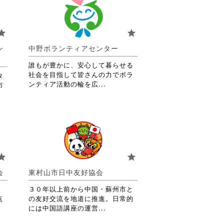
tar
star
ン
中野ボランティアセンター
誰もが豊かに、安心して暮らせる
社会を目指して皆さんの力でボラ
タ
省
ンティア活動の輪を広...
市
略
さ
れ
て
お
り
ま
tar
star
す。
詳
会
東村山市日中友好協会
細
を
３０年以上前から中国・蘇州市と
閲
点
の友好交流を地道に推進。日常的
覧
省
には中国語講座の運営...
す
略