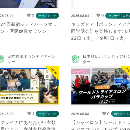
3
0
26.08.04
2026.08.04
ボランティア
セミナー・説明
第24回新宿シティハーフマラ
キッズドア【ボランティア
ソン・区民健康マラソン
同説明会】を実施します: 8
22日（土）、9月1日（火）
日本財団ボランティアセン
日本財団ボランティアセ
ター
ター
NEW
N
1
0
26.08.03
2026.08.03
ボランティア
ボランティ
ウクライナにあたたかい衣類
【シャペロン】ワールドト
を届けよう！寄付衣類発送準
イアスロンパラカップ（20