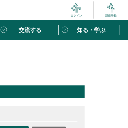
ログイン
新規登録
交流する
知る・学ぶ
ポート
い方は
「団体ユーザー登録」
へ！
ビュー
じめての方へ
めの一歩
心がけたい６つのこと
りなボランティアをチェック！