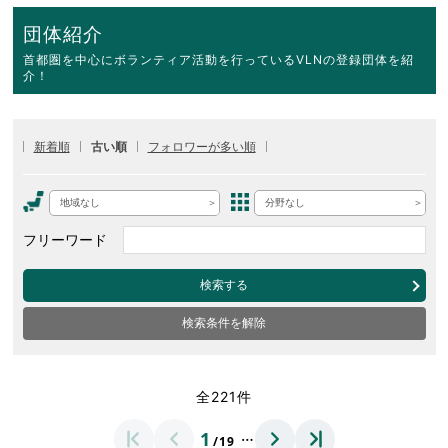
団体紹介
首都圏を中心にボランティア活動を行っているVLNの登録団体を紹
介！
新着順
古い順
フォロワーが多い順
地域なし
分野なし
フリーワード
検索する
検索条件を解除
全221件
…
1
/19