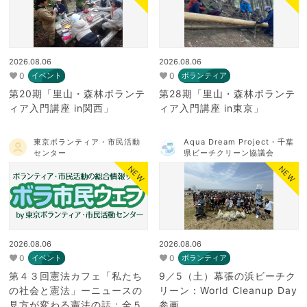
2026.08.06
2026.08.06
0
0
イベント
ボランティア
第20期「里山・森林ボランテ
第28期「里山・森林ボランテ
ィア入門講座 in関西」
ィア入門講座 in東京」
東京ボランティア・市民活動
Aqua Dream Project・千葉
センター
県ビーチクリーン協議会
NEW
NEW
2026.08.06
2026.08.06
0
0
イベント
ボランティア
第４３回憲法カフェ「私たち
9／5（土）幕張の浜ビーチク
の社会と憲法」ーニュースの
リーン：World Cleanup Day
見方が変わる憲法の話：全５
参画