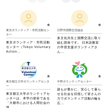
star
star
東京ボランティア・市民活動セン
日野市国際交流協会
ター
多文化共生と国際交流に取り
東京ボランティア・市民活動
組む団体です。 日本語教室
センター（Tokyo Voluntary
の学習支援ボランティアさ
省
Action...
省
ん...
略
略
さ
さ
れ
れ
て
て
お
お
star
star
り
り
東京都立大学ボランティアセンタ
中野ボランティアセンター
ま
ま
ー
す。
す。
誰もが豊かに、安心して暮ら
詳
詳
東京都立大学ボランティアセ
せる社会を目指して皆さんの
細
細
ンターは、本学の使命である
力でボランティア活動の輪を
を
を
「大都市における人間社会の
省
広...
閲
閲
省
理...
略