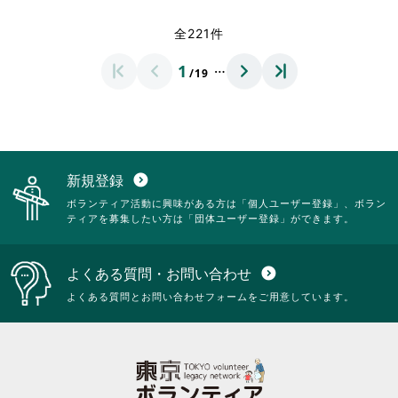
く
く
覧
覧
さ
さ
だ
だ
す
す
れ
れ
全221件
さ
さ
る
る
て
て
い。
い。
に
に
お
お
…
1
は
は
/19
り
り
ク
ク
ま
ま
リ
リ
す。
す。
ッ
ッ
詳
詳
ク
ク
細
細
し
し
を
を
て
て
閲
閲
新規登録
expand_circle_down
く
く
覧
覧
ボランティア活動に興味がある方は「個人ユーザー登録」、ボラン
だ
だ
す
す
ティアを募集したい方は「団体ユーザー登録」ができます。
さ
さ
る
る
い。
い。
に
に
は
は
よくある質問・お問い合わせ
expand_circle_down
ク
ク
リ
リ
よくある質問とお問い合わせフォームをご用意しています。
ッ
ッ
ク
ク
し
し
て
て
く
く
だ
だ