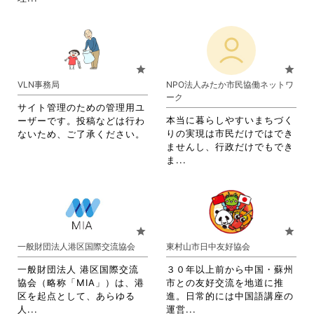
覧
覧
略
さ
す
す
さ
れ
る
る
れ
て
に
に
て
お
は
は
お
り
star
star
ク
ク
り
ま
VLN事務局
NPO法人みたか市民協働ネットワ
リ
リ
ま
す。
ーク
ッ
ッ
す。
詳
サイト管理のための管理用ユ
ク
ク
詳
細
本当に暮らしやすいまちづく
ーザーです。投稿などは行わ
し
し
細
を
りの実現は市民だけではでき
ないため、ご了承ください。
て
て
を
閲
ませんし、行政だけでもでき
く
く
閲
覧
省
ま...
だ
だ
覧
す
略
さ
さ
す
る
さ
い。
い。
る
に
れ
に
は
て
は
ク
お
star
star
ク
リ
り
一般財団法人港区国際交流協会
東村山市日中友好協会
リ
ッ
ま
ッ
ク
す。
一般財団法人 港区国際交流
３０年以上前から中国・蘇州
ク
し
詳
協会（略称「MIA」）は、港
市との友好交流を地道に推
し
て
細
区を起点として、あらゆる
進。日常的には中国語講座の
て
く
を
省
省
人...
運営...