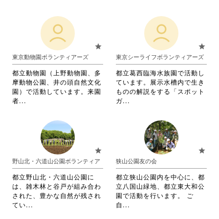
く
だ
閲
略
略
だ
さ
覧
さ
さ
さ
い。
す
れ
れ
い。
る
て
て
に
お
お
star
star
は
り
り
東京動物園ボランティアーズ
東京シーライフボランティアーズ
ク
ま
ま
リ
す。
す。
都立動物園（上野動物園、多
都立葛西臨海水族園で活動し
ッ
詳
詳
摩動物公園、井の頭自然文化
ています。展示水槽内で生き
ク
細
細
園）で活動しています。来園
ものの解説をする「スポット
し
を
を
省
省
者...
ガ...
て
閲
閲
略
略
く
覧
覧
さ
さ
だ
す
す
れ
れ
さ
る
る
て
て
い。
に
に
お
お
star
star
は
は
り
り
野山北・六道山公園ボランティア
狭山公園友の会
ク
ク
ま
ま
リ
リ
す。
す。
都立野山北・六道山公園に
都立狭山公園内を中心に、都
ッ
ッ
詳
詳
は、雑木林と谷戸が組み合わ
立八国山緑地、都立東大和公
ク
ク
細
細
された、豊かな自然が残され
園で活動を行います。 ご
し
し
を
を
省
省
てい...
自...
て
て
閲
閲
略
略