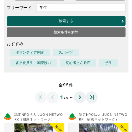
フリーワード
検索する
検索条件を解除
おすすめ
ボランティア体験
スポーツ
多文化共生・国際協力
初心者さん歓迎
学生
全95件
…
1
/8
認定NPO法人 JUON NETWO
認定NPO法人 JUON NETWO
RK（樹恩ネットワーク）
RK（樹恩ネットワーク）
NEW
NEW