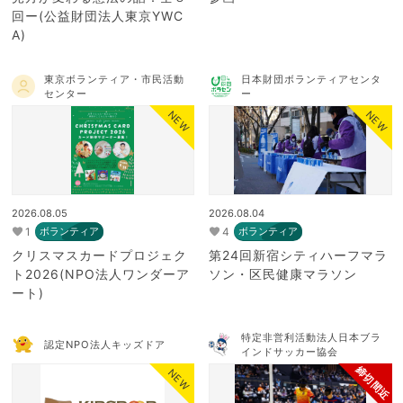
回ー(公益財団法人東京YWC
A)
東京ボランティア・市民活動
日本財団ボランティアセンタ
センター
ー
NEW
NEW
2026.08.05
2026.08.04
1
4
ボランティア
ボランティア
クリスマスカードプロジェク
第24回新宿シティハーフマラ
ト2026(NPO法人ワンダーア
ソン・区民健康マラソン
ート)
特定非営利活動法人日本ブラ
認定NPO法人キッズドア
インドサッカー協会
締切間近
NEW