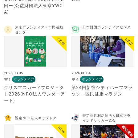
回ー(公益財団法人東京YWC
A)
東京ボランティア・市民活動
日本財団ボランティアセンタ
センター
ー
NEW
NEW
2026.08.05
2026.08.04
1
4
ボランティア
ボランティア
クリスマスカードプロジェク
第24回新宿シティハーフマラ
ト2026(NPO法人ワンダーア
ソン・区民健康マラソン
ート)
特定非営利活動法人日本ブラ
認定NPO法人キッズドア
インドサッカー協会
締切間近
NEW