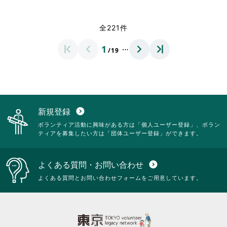
さ
覧
覧
略
さ
だ
い。
す
す
さ
れ
さ
る
る
れ
て
全221件
い。
に
に
て
お
は
は
お
り
…
1
ク
ク
/19
り
ま
リ
リ
ま
す。
ッ
ッ
す。
詳
ク
ク
詳
細
し
し
細
を
て
て
を
閲
く
く
閲
覧
新規登録
expand_circle_down
だ
だ
覧
す
ボランティア活動に興味がある方は「個人ユーザー登録」、ボラン
さ
さ
す
る
ティアを募集したい方は「団体ユーザー登録」ができます。
い。
い。
る
に
に
は
は
ク
よくある質問・お問い合わせ
expand_circle_down
ク
リ
リ
ッ
よくある質問とお問い合わせフォームをご用意しています。
ッ
ク
ク
し
し
て
て
く
く
だ