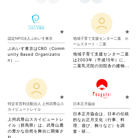
star
star
認定NPO法人ぷれいす東京
地域子育て支援センター二葉 ホ
ームスタート・二葉
ぷれいす東京はCBO（Comm
地域子育て支援センター二葉
unity Based Organizatio
省
は2003年（平成15年）に、
n）...
省
略
二葉乳児院の旧院舎の建物...
略
さ
さ
れ
れ
て
て
お
お
り
star
star
り
ま
特定非営利活動法人 上州武尊山ス
日本正月協会
ま
す。
カイビュートレイル
す。
詳
日本正月協会は、日本の伝統
詳
細
上州武尊山スカイビュートレ
的なお正月文化（行事、料
細
を
イル（群馬県）は、武尊山麓
理、遊び、飾りなど）を調
を
閲
の豊かな自然を舞台に開催さ
省
査・研...
閲
覧
省
れ...
略