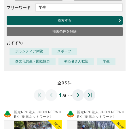
フリーワード
検索する
検索条件を解除
おすすめ
ボランティア体験
スポーツ
多文化共生・国際協力
初心者さん歓迎
学生
全95件
…
1
/8
認定NPO法人 JUON NETWO
認定NPO法人 JUON NETWO
RK（樹恩ネットワーク）
RK（樹恩ネットワーク）
NEW
NEW