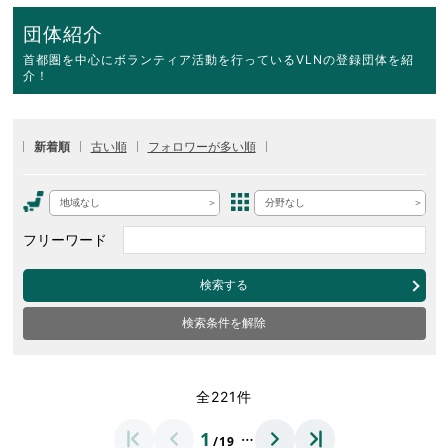
団体紹介
首都圏を中心にボランティア活動を行っているVLNの登録団体を紹
介！
新着順
古い順
フォロワーが多い順
地域なし
分野なし
フリーワード
検索する
検索条件を解除
全221件
…
1
/19