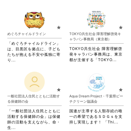
く
だ
す
覧
略
れ
だ
さ
る
す
さ
て
さ
い。
に
る
れ
お
い。
は
に
て
り
ク
は
お
ま
star
star
リ
ク
り
す。
めぐろチャイルドライン
TOKYO共生社会 障害理解啓発キ
ッ
リ
ま
詳
ャラバン事務局（東京都）
ク
ッ
す。
細
「めぐろチャイルドライン」
し
ク
詳
を
TOKYO共生社会 障害理解啓
は、目黒区を拠点に、子ども
て
し
細
閲
発キャラバン事務局は、東京
たちが抱える不安や孤独に寄
く
て
を
覧
省
省
都が主催する「TOKYO...
り...
だ
く
閲
す
略
略
さ
だ
覧
る
さ
さ
い。
さ
す
に
れ
れ
い。
る
は
て
て
に
ク
お
お
star
star
は
リ
り
り
一般社団法人住民とともに活動す
Aqua Dream Project・千葉県ビー
ク
ッ
ま
ま
る保健師の会
チクリーン協議会
リ
ク
す。
す。
ッ
し
詳
詳
「一般社団法人住民とともに
国連が主導する人類存続の唯
ク
て
細
細
活動する保健師の会」は保健
一の希望であるＳＤＧｓを支
し
く
を
を
省
師の活動を支えながら、命・
持し実現します！ 「Thi...
て
だ
閲
閲
省
略
生...
く