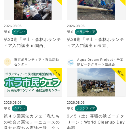
2026.08.06
2026.08.06
0
0
イベント
ボランティア
第20期「里山・森林ボランテ
第28期「里山・森林ボランテ
ィア入門講座 in関西」
ィア入門講座 in東京」
東京ボランティア・市民活動
Aqua Dream Project・千葉
センター
県ビーチクリーン協議会
NEW
NEW
2026.08.06
2026.08.06
0
0
イベント
ボランティア
第４３回憲法カフェ「私たち
9／5（土）幕張の浜ビーチク
の社会と憲法」ーニュースの
リーン：World Cleanup Day
見方が変わる憲法の話：全５
参画