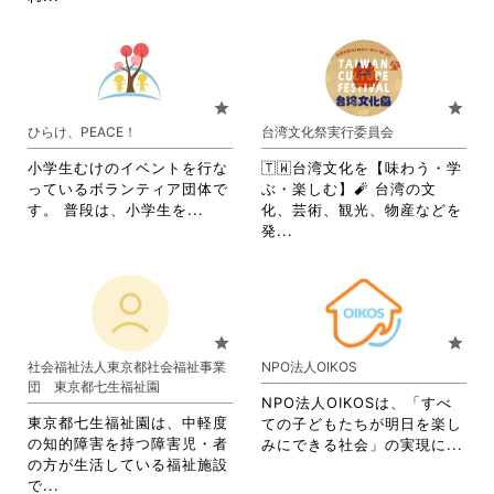
覧
す
略
さ
す
る
さ
れ
る
に
れ
て
に
は
て
お
は
ク
お
り
star
star
ク
リ
り
ま
ひらけ、PEACE！
台湾文化祭実行委員会
リ
ッ
ま
す。
ッ
ク
す。
詳
小学生むけのイベントを行な
🇹🇼台湾文化を【味わう・学
ク
し
詳
細
っているボランティア団体で
ぶ・楽しむ】🧨 台湾の文
し
て
細
を
省
す。 普段は、小学生を...
化、芸術、観光、物産などを
て
く
を
閲
略
省
発...
く
だ
閲
覧
さ
略
だ
さ
覧
す
れ
さ
さ
い。
す
る
て
れ
い。
る
に
お
て
に
は
り
お
star
star
は
ク
ま
り
社会福祉法人東京都社会福祉事業
NPO法人OIKOS
ク
リ
す。
ま
団 東京都七生福祉園
リ
ッ
詳
す。
NPO法人OIKOSは、「すべ
ッ
ク
細
詳
東京都七生福祉園は、中軽度
ての子どもたちが明日を楽し
ク
し
を
細
の知的障害を持つ障害児・者
省
みにできる社会」の実現に...
し
て
閲
を
の方が生活している福祉施設
略
て
く
覧
閲
省
で...
さ