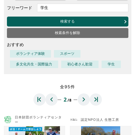
フリーワード
検索する
検索条件を解除
おすすめ
ボランティア体験
スポーツ
多文化共生・国際協力
初心者さん歓迎
学生
全95件
…
…
2
/8
日本財団ボランティアセンタ
認定NPO法人 生態工房
ー