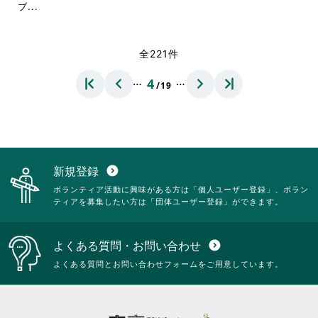
て
閲
閲
省
ブ...
略
く
覧
覧
略
さ
だ
す
す
さ
れ
さ
る
る
れ
て
全221件
い。
に
に
て
お
は
は
お
り
…
…
4
ク
ク
/19
り
ま
リ
リ
ま
す。
ッ
ッ
す。
詳
ク
ク
詳
細
し
し
細
を
て
て
を
閲
く
く
閲
覧
新規登録
expand_circle_down
だ
だ
覧
す
ボランティア活動に興味がある方は「個人ユーザー登録」、ボラン
さ
さ
す
る
ティアを募集したい方は「団体ユーザー登録」ができます。
い。
い。
る
に
に
は
は
ク
よくある質問・お問い合わせ
expand_circle_down
ク
リ
リ
ッ
よくある質問とお問い合わせフォームをご用意しています。
ッ
ク
ク
し
し
て
て
く