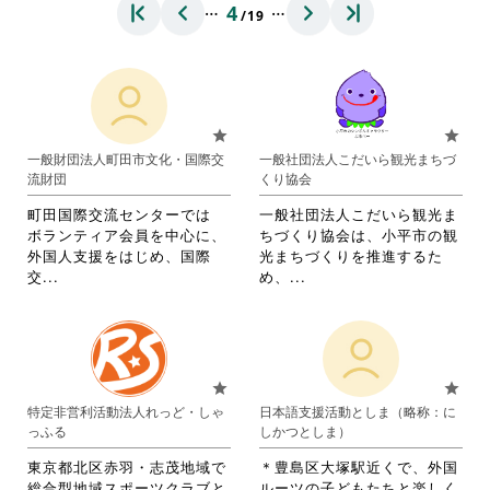
…
…
4
/19
star
star
一般財団法人町田市文化・国際交
一般社団法人こだいら観光まちづ
流財団
くり協会
町田国際交流センターでは
一般社団法人こだいら観光ま
ボランティア会員を中心に、
ちづくり協会は、小平市の観
外国人支援をはじめ、国際
光まちづくりを推進するた
省
省
交...
め、...
略
略
さ
さ
れ
れ
て
て
お
お
star
star
り
り
特定非営利活動法人れっど・しゃ
日本語支援活動としま（略称：に
ま
ま
っふる
しかつとしま）
す。
す。
詳
詳
東京都北区赤羽・志茂地域で
＊豊島区大塚駅近くで、外国
細
細
総合型地域スポーツクラブと
ルーツの子どもたちと楽しく