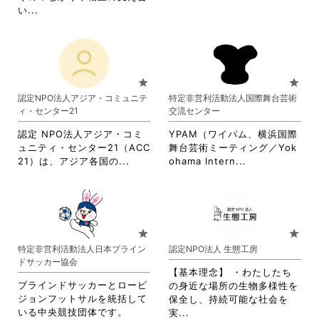
て
し
閲
を
省
い...
く
て
覧
閲
略
だ
く
す
覧
さ
さ
だ
る
す
れ
い。
さ
に
る
て
い。
は
に
お
star
star
ク
は
り
認定NPO法人アジア・コミュニテ
特定非営利活動法人国際舞台芸術
リ
ク
ま
ィ・センター21
交流センター
ッ
リ
す。
ク
ッ
詳
認定 NPO法人アジア・コミ
YPAM（ワイパム、横浜国際
し
ク
細
ュニティ・センター21（ACC
舞台芸術ミーティング／Yok
て
し
を
省
省
21）は、アジア各国の...
ohama Intern...
く
て
閲
略
略
だ
く
覧
さ
さ
さ
だ
す
れ
れ
い。
さ
る
て
て
い。
に
お
お
star
star
は
り
り
特定非営利活動法人日本ブライン
認定NPO法人 生態工房
ク
ま
ま
ドサッカー協会
リ
す。
す。
【基本理念】 ・わたしたち
ッ
詳
詳
ブラインドサッカーとロービ
の身近な場所の生物多様性を
ク
細
細
ジョンフットサルを統括して
保全し、持続可能な社会を
し
を
を
いる中央競技団体です。
省
実...