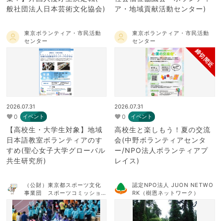
般社団法人日本芸術文化協会)
ア・地域貢献活動センター)
東京ボランティア・市民活動
東京ボランティア・市民活動
センター
センター
締切間近
2026.07.31
2026.07.31
0
0
イベント
イベント
【高校生・大学生対象】地域
高校生と楽しもう！夏の交流
日本語教室ボランティアのす
会(中野ボランティアセンタ
すめ(聖心女子大学グローバル
ー/NPO法人ボランティアプ
共生研究所)
レイス)
（公財）東京都スポーツ文化
認定NPO法人 JUON NETWO
事業団 スポーツコミッショ
RK（樹恩ネットワーク）
ンTOKYO