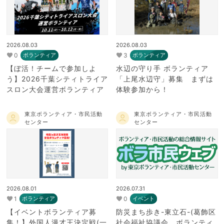
2026.08.03
2026.08.03
0
3
ボランティア
ボランティア
【ぼ活！チームで参加しよ
水辺の守り手 ボランティア
う】2026千葉シティトライア
「上尾水辺守」募集 まずは
スロン大会運営ボランティア
体験参加から！
東京ボランティア・市民活動
東京ボランティア・市民活動
センター
センター
2026.08.01
2026.07.31
1
0
ボランティア
イベント
【イベントボランティア募
防災まち歩き-東立石-(葛飾区
集！】外国人漫才王決定戦(一
社会福祉協議会 ボランティ