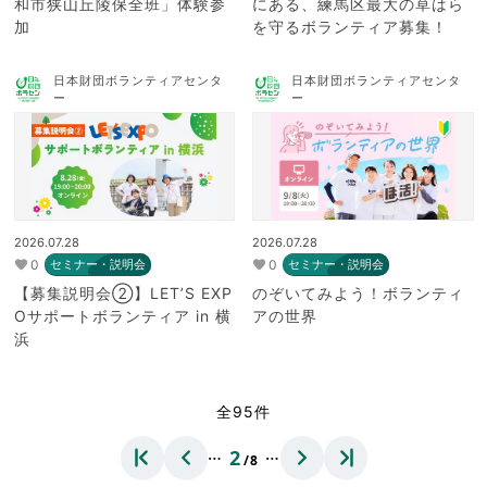
和市狭山丘陵保全班」体験参
にある、練馬区最大の草はら
加
を守るボランティア募集！
日本財団ボランティアセンタ
日本財団ボランティアセンタ
ー
ー
2026.07.28
2026.07.28
0
0
セミナー・説明会
セミナー・説明会
【募集説明会②】LET’S EXP
のぞいてみよう！ボランティ
Oサポートボランティア in 横
アの世界
浜
全95件
…
…
2
/8