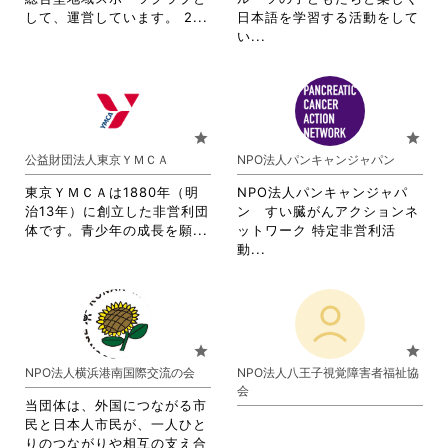
を
を
省
して、運営しています。 2...
日本語を学習する活動をして
閲
閲
略
省
い...
覧
覧
さ
略
す
す
れ
さ
る
る
て
れ
に
に
お
て
は
は
り
お
star
star
ク
ク
ま
り
公益財団法人東京ＹＭＣＡ
NPO法人パンキャンジャパン
リ
リ
す。
ま
ッ
ッ
詳
す。
東京ＹＭＣＡは1880年（明
NPO法人パンキャンジャパ
ク
ク
細
詳
治13年）に創立した非営利団
ン すい臓がんアクションネ
し
し
を
細
省
体です。青少年の成長を願...
ットワーク 特定非営利活
て
て
閲
を
略
省
動...
く
く
覧
閲
さ
略
だ
だ
す
覧
れ
さ
さ
さ
る
す
て
れ
い。
い。
に
る
お
て
は
に
り
お
star
star
ク
は
ま
り
NPO法人横浜港南国際交流の会
NPO法人八王子視覚障害者福祉協
リ
ク
す。
ま
会
ッ
リ
詳
す。
当団体は、外国につながる市
ク
ッ
細
詳
民と日本人市民が、一人ひと
し
ク
を
細
りのつながりや相互の支え合