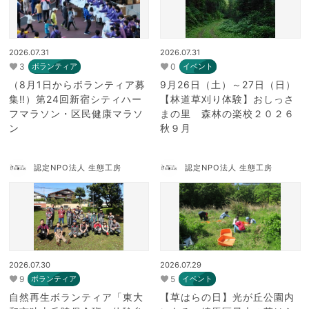
2026.07.31
2026.07.31
3
0
ボランティア
イベント
（8月1日からボランティア募
9月26日（土）～27日（日）
集‼）第24回新宿シティハー
【林道草刈り体験】おしっさ
フマラソン・区民健康マラソ
まの里 森林の楽校２０２６
ン
秋９月
認定NPO法人 生態工房
認定NPO法人 生態工房
2026.07.30
2026.07.29
9
5
ボランティア
イベント
自然再生ボランティア「東大
【草はらの日】光が丘公園内