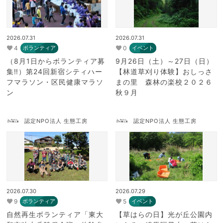
2026.07.31
2026.07.31
4
0
ボランティア
イベント
（8月1日からボランティア募
9月26日（土）～27日（日）
集‼）第24回新宿シティハー
【林道草刈り体験】おしっさ
フマラソン・区民健康マラソ
まの里 森林の楽校２０２６
ン
秋９月
認定NPO法人 生態工房
認定NPO法人 生態工房
2026.07.30
2026.07.29
9
5
ボランティア
イベント
自然再生ボランティア「東大
【草はらの日】光が丘公園内