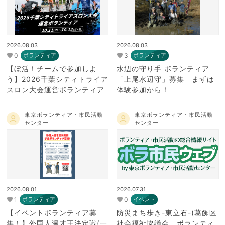
2026.08.03
2026.08.03
0
3
ボランティア
ボランティア
【ぼ活！チームで参加しよ
水辺の守り手 ボランティア
う】2026千葉シティトライア
「上尾水辺守」募集 まずは
スロン大会運営ボランティア
体験参加から！
東京ボランティア・市民活動
東京ボランティア・市民活動
センター
センター
2026.08.01
2026.07.31
1
0
ボランティア
イベント
【イベントボランティア募
防災まち歩き-東立石-(葛飾区
集！】外国人漫才王決定戦(一
社会福祉協議会 ボランティ