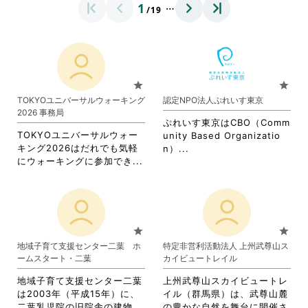
…
1
/19
star
star
TOKYOユニバーサルウォーキング
認定NPO法人ぷれいす東京
2026 事務局
ぷれいす東京はCBO（Comm
TOKYOユニバーサルウォー
unity Based Organizatio
キング2026はだれでも気軽
省
n）...
省
にウォーキングに参加でき...
略
略
さ
さ
れ
れ
て
て
お
お
り
star
star
り
ま
地域子育て支援センター二葉 ホ
特定非営利活動法人 上州武尊山ス
ま
す。
ームスタート・二葉
カイビュートレイル
す。
詳
詳
細
地域子育て支援センター二葉
上州武尊山スカイビュートレ
細
を
は2003年（平成15年）に、
イル（群馬県）は、武尊山麓
を
閲
省
二葉乳児院の旧院舎の建物...
の豊かな自然を舞台に開催さ