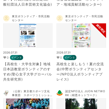
般社団法人日本芸術文化協会)
ア・地域貢献活動センター)
東京ボランティア・市民活動
東京ボランティア・市民活動
センター
センター
締切間近
2026.07.31
2026.07.31
0
0
イベント
イベント
【高校生・大学生対象】地域
高校生と楽しもう！夏の交流
日本語教室ボランティアのす
会(中野ボランティアセンタ
すめ(聖心女子大学グローバル
ー/NPO法人ボランティアプ
共生研究所)
レイス)
（公財）東京都スポーツ文化
認定NPO法人 JUON NETWO
事業団 スポーツコミッショ
RK（樹恩ネットワーク）
ンTOKYO