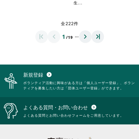
て
く
覧
閲
略
省
生...
く
だ
す
覧
さ
略
だ
さ
る
す
れ
さ
さ
い。
に
る
て
れ
全222件
い。
は
に
お
て
ク
は
り
お
…
1
リ
ク
/19
ま
り
ッ
リ
す。
ま
ク
ッ
詳
す。
し
ク
細
詳
て
し
を
細
く
て
閲
を
だ
く
覧
閲
新規登録
expand_circle_down
さ
だ
す
覧
ボランティア活動に興味がある方は「個人ユーザー登録」、ボラン
い。
さ
る
す
ティアを募集したい方は「団体ユーザー登録」ができます。
い。
に
る
は
に
ク
は
よくある質問・お問い合わせ
expand_circle_down
リ
ク
ッ
リ
よくある質問とお問い合わせフォームをご用意しています。
ク
ッ
し
ク
て
し
く
て