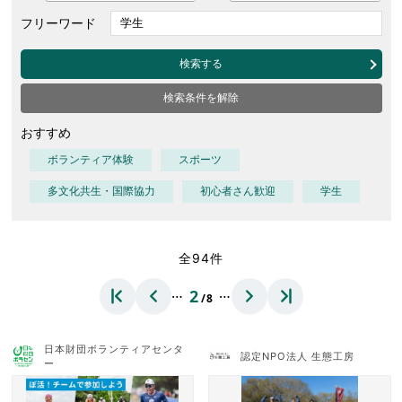
フリーワード
検索する
検索条件を解除
おすすめ
ボランティア体験
スポーツ
多文化共生・国際協力
初心者さん歓迎
学生
全94件
…
…
2
/8
日本財団ボランティアセンタ
認定NPO法人 生態工房
ー