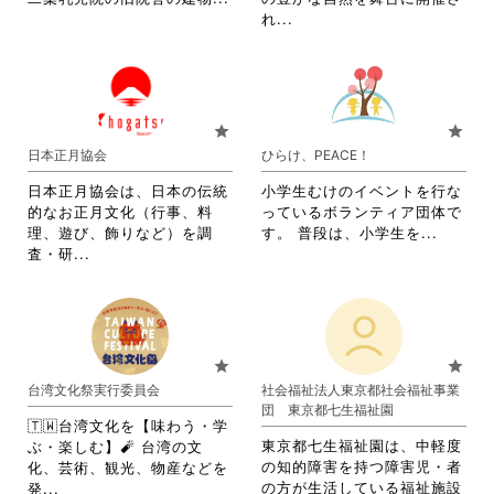
閲
覧
略
省
れ...
覧
す
さ
略
す
る
れ
さ
る
に
て
れ
に
は
お
て
は
ク
り
お
star
star
ク
リ
ま
り
日本正月協会
ひらけ、PEACE！
リ
ッ
す。
ま
ッ
ク
詳
す。
日本正月協会は、日本の伝統
小学生むけのイベントを行な
ク
し
細
詳
的なお正月文化（行事、料
っているボランティア団体で
し
て
を
細
省
理、遊び、飾りなど）を調
す。 普段は、小学生を...
て
く
閲
を
省
略
査・研...
く
だ
覧
閲
略
さ
だ
さ
す
覧
さ
れ
さ
い。
る
す
れ
て
い。
に
る
て
お
は
に
お
り
star
star
ク
は
り
ま
台湾文化祭実行委員会
社会福祉法人東京都社会福祉事業
リ
ク
ま
す。
団 東京都七生福祉園
ッ
リ
す。
詳
🇹🇼台湾文化を【味わう・学
ク
ッ
詳
細
東京都七生福祉園は、中軽度
ぶ・楽しむ】🧨 台湾の文
し
ク
細
を
の知的障害を持つ障害児・者
化、芸術、観光、物産などを
て
し
を
閲
省
の方が生活している福祉施設
発...