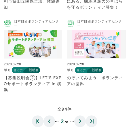
和市狭山丘陵保全班」体験参
にある、練馬区最大の草はら
加
を守るボランティア募集！
日本財団ボランティアセンタ
日本財団ボランティアセンタ
ー
ー
2026.07.28
2026.07.28
0
0
セミナー・説明会
セミナー・説明会
【募集説明会②】LET’S EXP
のぞいてみよう！ボランティ
Oサポートボランティア in 横
アの世界
浜
全94件
…
…
2
/8