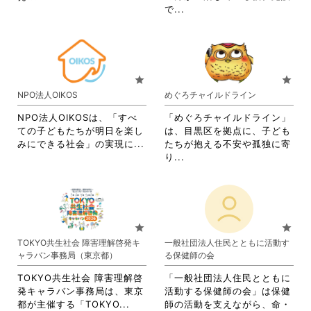
く
て
閲
覧
省
略
で...
だ
く
覧
す
略
さ
さ
だ
す
る
さ
れ
い。
さ
る
に
れ
て
い。
に
は
て
お
は
ク
お
り
star
star
ク
リ
り
ま
NPO法人OIKOS
めぐろチャイルドライン
リ
ッ
ま
す。
ッ
ク
す。
詳
NPO法人OIKOSは、「すべ
「めぐろチャイルドライン」
ク
し
詳
細
ての子どもたちが明日を楽し
は、目黒区を拠点に、子ども
し
て
細
を
省
みにできる社会」の実現に...
たちが抱える不安や孤独に寄
て
く
を
閲
略
省
り...
く
だ
閲
覧
さ
略
だ
さ
覧
す
れ
さ
さ
い。
す
る
て
れ
い。
る
に
お
て
に
は
り
お
star
star
は
ク
ま
り
TOKYO共生社会 障害理解啓発キ
一般社団法人住民とともに活動す
ク
リ
す。
ま
ャラバン事務局（東京都）
る保健師の会
リ
ッ
詳
す。
ッ
ク
細
詳
TOKYO共生社会 障害理解啓
「一般社団法人住民とともに
ク
し
を
細
発キャラバン事務局は、東京
活動する保健師の会」は保健
し
て
閲
を
省
都が主催する「TOKYO...
師の活動を支えながら、命・