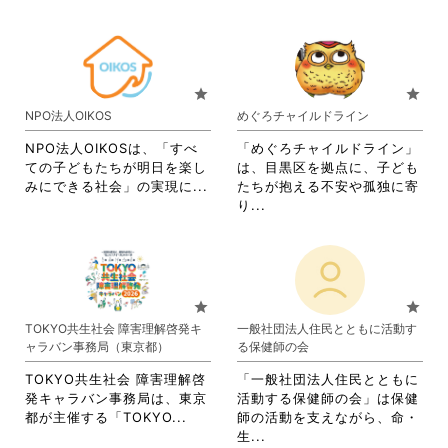
だ
く
覧
す
略
さ
さ
だ
す
る
さ
れ
い。
さ
る
に
れ
て
い。
に
は
て
お
は
ク
お
り
star
star
ク
リ
り
ま
NPO法人OIKOS
めぐろチャイルドライン
リ
ッ
ま
す。
ッ
ク
す。
詳
NPO法人OIKOSは、「すべ
「めぐろチャイルドライン」
ク
し
詳
細
ての子どもたちが明日を楽し
は、目黒区を拠点に、子ども
し
て
細
を
省
みにできる社会」の実現に...
たちが抱える不安や孤独に寄
て
く
を
閲
略
省
り...
く
だ
閲
覧
さ
略
だ
さ
覧
す
れ
さ
さ
い。
す
る
て
れ
い。
る
に
お
て
に
は
り
お
star
star
は
ク
ま
り
TOKYO共生社会 障害理解啓発キ
一般社団法人住民とともに活動す
ク
リ
す。
ま
ャラバン事務局（東京都）
る保健師の会
リ
ッ
詳
す。
ッ
ク
細
詳
TOKYO共生社会 障害理解啓
「一般社団法人住民とともに
ク
し
を
細
発キャラバン事務局は、東京
活動する保健師の会」は保健
し
て
閲
を
省
都が主催する「TOKYO...
師の活動を支えながら、命・
て
く
覧
閲
略
省
生...
く