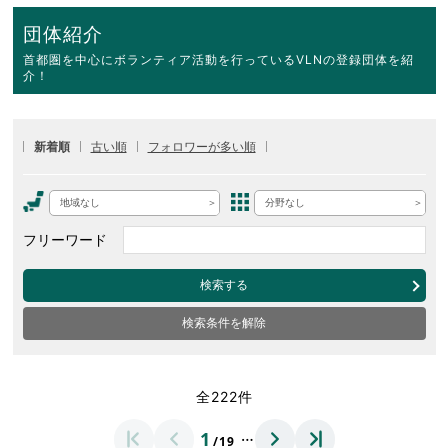
団体紹介
首都圏を中心にボランティア活動を行っているVLNの登録団体を紹
介！
新着順
古い順
フォロワーが多い順
地域なし
分野なし
フリーワード
検索する
検索条件を解除
全222件
…
1
/19