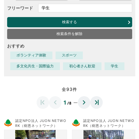
フリーワード
検索する
検索条件を解除
おすすめ
ボランティア体験
スポーツ
多文化共生・国際協力
初心者さん歓迎
学生
全93件
…
1
/8
認定NPO法人 JUON NETWO
認定NPO法人 JUON NETWO
RK（樹恩ネットワーク）
RK（樹恩ネットワーク）