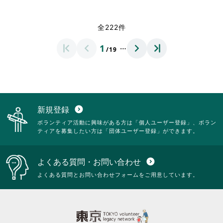
だ
す
覧
さ
略
だ
さ
る
す
れ
さ
さ
い。
に
る
て
れ
全222件
い。
は
に
お
て
ク
は
り
お
…
1
リ
ク
/19
ま
り
ッ
リ
す。
ま
ク
ッ
詳
す。
し
ク
細
詳
て
し
を
細
く
て
閲
を
だ
く
覧
閲
新規登録
expand_circle_down
さ
だ
す
覧
ボランティア活動に興味がある方は「個人ユーザー登録」、ボラン
い。
さ
る
す
ティアを募集したい方は「団体ユーザー登録」ができます。
い。
に
る
は
に
ク
は
よくある質問・お問い合わせ
expand_circle_down
リ
ク
ッ
リ
よくある質問とお問い合わせフォームをご用意しています。
ク
ッ
し
ク
て
し
く
て
だ
く