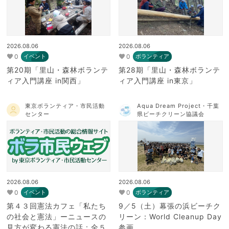
2026.08.06
2026.08.06
0
0
イベント
ボランティア
第20期「里山・森林ボランテ
第28期「里山・森林ボランテ
ィア入門講座 in関西」
ィア入門講座 in東京」
東京ボランティア・市民活動
Aqua Dream Project・千葉
センター
県ビーチクリーン協議会
2026.08.06
2026.08.06
0
0
イベント
ボランティア
第４３回憲法カフェ「私たち
9／5（土）幕張の浜ビーチク
の社会と憲法」ーニュースの
リーン：World Cleanup Day
見方が変わる憲法の話：全５
参画