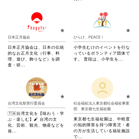
覧
す
さ
略
す
る
れ
さ
る
に
て
れ
に
は
お
て
は
ク
り
お
star
star
ク
リ
ま
り
日本正月協会
ひらけ、PEACE！
リ
ッ
す。
ま
ッ
ク
詳
す。
日本正月協会は、日本の伝統
小学生むけのイベントを行な
ク
し
細
詳
的なお正月文化（行事、料
っているボランティア団体で
し
て
を
細
省
理、遊び、飾りなど）を調
す。 普段は、小学生を...
て
く
閲
を
省
略
査・研...
く
だ
覧
閲
略
さ
だ
さ
す
覧
さ
れ
さ
い。
る
す
れ
て
い。
に
る
て
お
は
に
お
り
star
star
ク
は
り
ま
台湾文化祭実行委員会
社会福祉法人東京都社会福祉事業
リ
ク
ま
す。
団 東京都七生福祉園
ッ
リ
す。
詳
🇹🇼台湾文化を【味わう・学
ク
ッ
詳
細
東京都七生福祉園は、中軽度
ぶ・楽しむ】🧨 台湾の文
し
ク
細
を
の知的障害を持つ障害児・者
化、芸術、観光、物産などを
て
し
を
閲
省
の方が生活している福祉施設
発...
く
て
閲
覧
省
略
で...