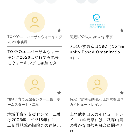
star
star
TOKYOユニバーサルウォーキング
認定NPO法人ぷれいす東京
2026 事務局
ぷれいす東京はCBO（Comm
TOKYOユニバーサルウォー
unity Based Organizatio
キング2026はだれでも気軽
省
n）...
省
にウォーキングに参加でき...
略
略
さ
さ
れ
れ
て
て
お
お
り
star
star
り
ま
地域子育て支援センター二葉 ホ
特定非営利活動法人 上州武尊山ス
ま
す。
ームスタート・二葉
カイビュートレイル
す。
詳
詳
細
地域子育て支援センター二葉
上州武尊山スカイビュートレ
細
を
は2003年（平成15年）に、
イル（群馬県）は、武尊山麓
を
閲
省
二葉乳児院の旧院舎の建物...
の豊かな自然を舞台に開催さ
閲
覧
略
省
れ...