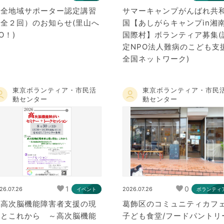
保全地域サポーター認定講習
サマーキャンプがんばれ共
（全２回）のお知らせ(里山へ
国【あしがらキャンプin湘
O！)
国際村】ボランティア募集(
定NPO法人難病のこども支
全国ネットワーク)
東京ボランティア・市民活
東京ボランティア・市民
動センター
動センター
1
0
26.07.26
2026.07.26
イベント
ボランティ
『高次脳機能障害者支援の現
葛飾区のコミュニティカフェ
在とこれから ～高次脳機能
子ども食堂/フードパントリ