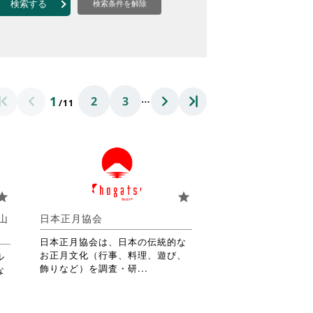
 / 環境・動物愛護 / 地域活性・まちづくり・観光 / 災害救援・地域安全活動 / 多文化
/ 杉並区 / 板橋区 / 練馬区 / 神奈川県 / 埼玉県 / 千葉県 / 一都三県以外・オンライン・その他
検索する
検索条件を解除
…
1
2
3
/11
tar
star
山
日本正月協会
日本正月協会は、日本の伝統的な
お正月文化（行事、料理、遊び、
ル
省
飾りなど）を調査・研...
な
略
さ
れ