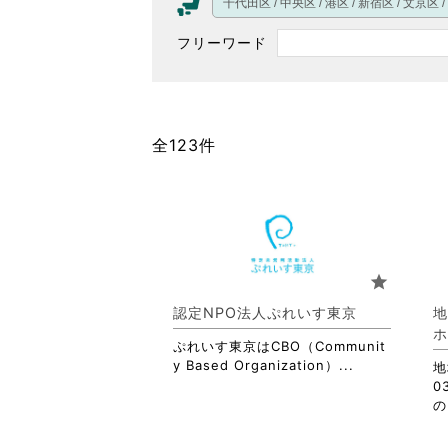
千代田区 / 中央区 / 港区 / 新宿区 / 文京区
フリーワード
全123件
star
認定NPO法人ぷれいす東京
ホ
ぷれいす東京はCBO（Communit
省
y Based Organization）...
地
略
0
さ
の
れ
て