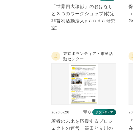
「世界四大珍獣」のおはなし
と３つのワークショップ(特定
非営利活動法人p.a.n.d.a.研究
G
室)
東京ボランティア・市民活
動センター
0
2026.07.26
20
ボランティア
若者の未来を応援するプロジ
ェクトの運営 墨田と立川の