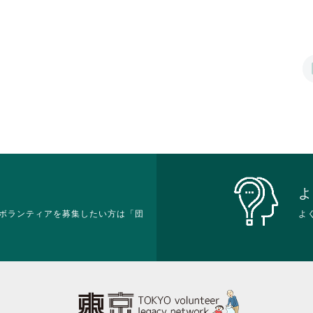
す
す
さ
略
略
さ
る
る
い。
さ
さ
い。
に
に
れ
れ
は
は
て
て
ク
ク
お
お
リ
リ
り
り
ッ
ッ
ま
ま
ク
ク
す。
す。
し
し
詳
詳
て
て
細
細
く
く
を
を
だ
だ
閲
閲
さ
さ
覧
覧
い。
い。
す
す
る
る
よ
に
に
ボランティアを募集したい方は「団
は
は
よ
ク
ク
リ
リ
ッ
ッ
ク
ク
し
し
て
て
く
く