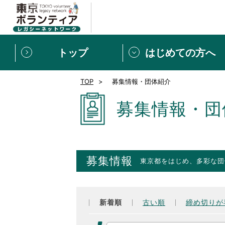
トップ
はじめての方へ
TOP
募集情報・団体紹介
募集情報
[個人] 体験談
ボランティアの広場
新着記事一覧
募集情報・団
新規登録
ボランティア
東京ボランティアレガ
募集情報
東京都をはじめ、多彩な団
もっと知りたい！VLNでで
新着順
古い順
締め切りが