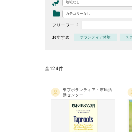
地域なし
東京2020大会の軌跡
カテゴリーなし
シティキャスト
VLNポイントとは
フリーワード
おもてなし語学ボランティ
おすすめ
ボランティア体験
ス
全124件
東京ボランティア・市民活
動センター