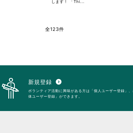
す
省
します！ 「Thi...
る
略
に
さ
は
れ
ク
て
全123件
リ
お
ッ
り
ク
ま
し
す。
て
詳
く
細
だ
を
さ
閲
い。
覧
す
新規登録
expand_circle_down
る
ボランティア活動に興味がある方は「個人ユーザー登録」、
に
体ユーザー登録」ができます。
は
ク
リ
ッ
ク
し
て