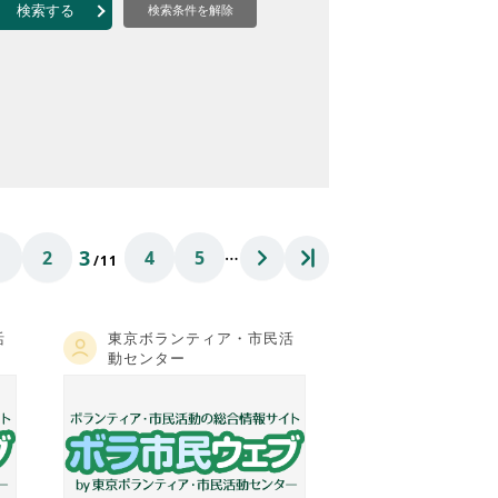
なのVOICE
検索する
検索条件を解除
連ニュース（外部記事）
きるボランティア
…
3
1
2
4
5
/11
活
東京ボランティア・市民活
動センター