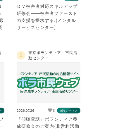
和
ＤＶ被害者対応スキルアップ
南
研修会――被害者ファースト
認
の支援を探求する.(メンタル
援
サービスセンター)
活
東京ボランティア・市民活
動センター
0
2026.07.26
ア
ボランティア
/
「傾聴電話」ボランティア養
ー
成研修会のご案内(非営利活動