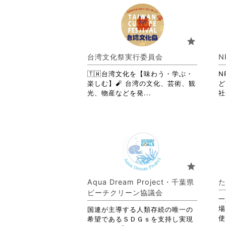
お
り
ま
す。
star
詳
細
台湾文化祭実行委員会
N
を
閲
🇹🇼台湾文化を【味わう・学ぶ・
N
覧
楽しむ】🧨 台湾の文化、芸術、観
ど
す
省
光、物産などを発...
社
る
略
に
さ
は
れ
ク
て
リ
お
ッ
り
ク
ま
star
し
す。
て
詳
Aqua Dream Project・千葉県
た
く
細
ビーチクリーン協議会
だ
を
一
さ
閲
場
国連が主導する人類存続の唯一の
い。
覧
使
希望であるＳＤＧｓを支持し実現