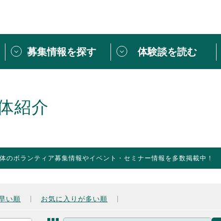
募集情報を探す
体験談を読む
団体紹介
[団体] 活動レ
VLNカフェ
読み物記事
体紹介
をしたい方は
「個人ユーザー登録」
・
ボランティアを募集した
トピックス
スペシャルインタ
シーネットワークとは
ボランティアは
体のボランティア募集情報やイベント・セミナー情報を多数掲載中！
ボランティアはじ
きること
ボランティアで
活動のヒント
あなたにぴった
早い順
お気に入りが多い順