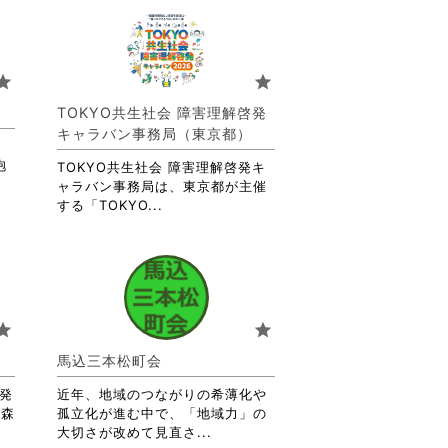
て
お
り
ま
tar
star
す。
詳
TOKYO共生社会 障害理解啓発
細
キャラバン事務局（東京都）
を
、
閲
抱
TOKYO共生社会 障害理解啓発キ
覧
ャラバン事務局は、東京都が主催
す
省
する「TOKYO...
る
略
に
さ
は
れ
ク
て
リ
お
ッ
り
tar
star
ク
ま
し
す。
馬込三本松町会
て
詳
く
が発
近年、地域のつながりの希薄化や
細
だ
の森
孤立化が進む中で、「地域力」の
を
さ
省
大切さが改めて見直さ...
閲