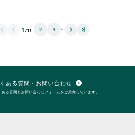
い。
略
覧
さ
す
れ
る
て
に
お
は
…
1
2
3
り
ク
/11
ま
リ
す。
ッ
詳
ク
細
し
を
て
閲
く
覧
だ
す
さ
る
い。
くある質問・お問い合わせ
expand_circle_down
に
くある質問とお問い合わせフォームをご用意しています。
は
ク
リ
ッ
ク
し
て
く