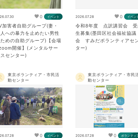
0
0
26.07.30
2026.07.28
イベント
イベン
V加害者自助グループ(妻・
令和8年度 点訳講習会 受
恋人への暴力を止めたい男性
生募集(墨田区社会福祉協議
のための自助グループ)【会場
会 すみだボランティアセ
zoom開催】(メンタルサー
ター)
スセンター)
東京ボランティア・市民活
東京ボランティア・市民
動センター
動センター
0
0
26.07.28
2026.07.28
イベント
ボランティ