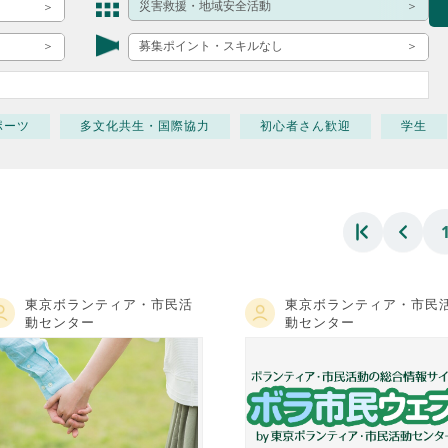
ボランティア みん
災害救援・地域安全活動
ボランティア関
募集ポイント・スキルなし
中高生が参加で
ア
ポーツ
多文化共生・国際協力
初心者さん歓迎
学生
東京ボランティア・市民活
東京ボランティア・市民
動センター
動センター