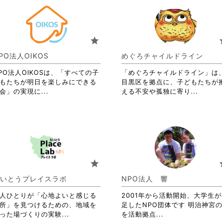
れ
れ
て
て
お
お
り
り
star
s
ま
ま
す。
す。
PO法人OIKOS
めぐろチャイルドライン
詳
詳
PO法人OIKOSは、「すべての子
細
「めぐろチャイルドライン」は
細
もたちが明日を楽しみにできる
を
目黒区を拠点に、子どもたちが
を
省
省
会」の実現に...
閲
える不安や孤独に寄り...
閲
略
略
覧
覧
さ
さ
す
す
れ
れ
る
る
て
て
に
に
お
お
は
は
り
り
ク
ク
ま
ま
リ
リ
star
s
す。
す。
ッ
ッ
詳
詳
ク
ク
いとうプレイスラボ
NPO法人 響
細
細
し
し
を
を
て
て
人ひとりが「心地よいと感じる
2001年から活動開始、大学生
閲
閲
く
く
所」を見つけるための、地域を
足したNPO団体です 明治神宮
覧
覧
だ
省
省
だ
った場づくりの実験...
を活動拠点...