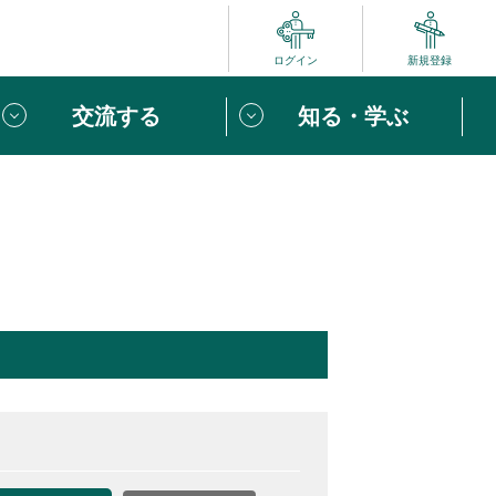
ログイン
新規登録
交流する
知る・学ぶ
ポート
い方は
「団体ユーザー登録」
へ！
ビュー
じめての方へ
めの一歩
心がけたい６つのこと
りなボランティアをチェック！