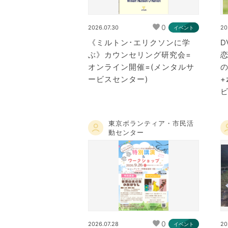
0
2026.07.30
20
イベント
《ミルトン･エリクソンに学
D
ぶ》カウンセリング研究会=
オンライン開催=(メンタルサ
ービスセンター)
+
ビ
東京ボランティア・市民活
動センター
0
2026.07.28
20
イベント