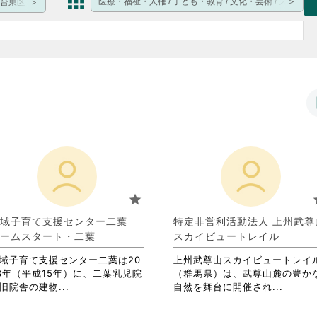
医療・福祉・人権 / 子ども・教育 / 文化・芸術 / スポーツ
 / 台東区 / 墨田区 / 江東区 / 品川区 / 目黒区 / 大田区 / 世田谷区 / 渋谷区 / 中野区 
star
s
地域子育て支援センター二葉
特定非営利活動法人 上州武尊
ームスタート・二葉
スカイビュートレイル
域子育て支援センター二葉は20
上州武尊山スカイビュートレイ
3年（平成15年）に、二葉乳児院
（群馬県）は、武尊山麓の豊か
省
省
旧院舎の建物...
自然を舞台に開催され...
略
略
さ
さ