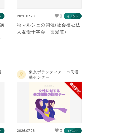
0
2026.07.28
ト
イベント
講
秋マルシェの開催(社会福祉法
人友愛十字会 友愛荘)
ン
活
東京ボランティア・市民活
動センター
締切間近
0
2026.07.26
ア
イベント