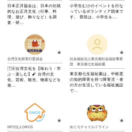
ッ
ク
詳
す。
日本正月協会は、日本の伝統
小学生むけのイベントを行な
ク
し
細
詳
的なお正月文化（行事、料
っているボランティア団体で
し
て
を
細
省
理、遊び、飾りなど）を調
す。 普段は、小学生を...
て
く
閲
を
省
略
査・研...
く
だ
覧
閲
略
さ
だ
さ
す
覧
さ
れ
さ
い。
る
す
れ
て
い。
に
る
て
お
は
に
お
り
star
star
ク
は
り
ま
台湾文化祭実行委員会
社会福祉法人東京都社会福祉事業
リ
ク
ま
す。
団 東京都七生福祉園
ッ
リ
す。
詳
🇹🇼台湾文化を【味わう・学
ク
ッ
詳
細
東京都七生福祉園は、中軽度
ぶ・楽しむ】🧨 台湾の文
し
ク
細
を
の知的障害を持つ障害児・者
化、芸術、観光、物産などを
て
し
を
閲
省
の方が生活している福祉施設
発...
く
て
閲
覧
省
略
で...
だ
く
覧
す
略
さ
さ
だ
す
る
さ
れ
い。
さ
る
に
れ
て
い。
に
は
て
お
は
ク
お
り
star
star
ク
リ
り
ま
NPO法人OIKOS
めぐろチャイルドライン
リ
ッ
ま
す。