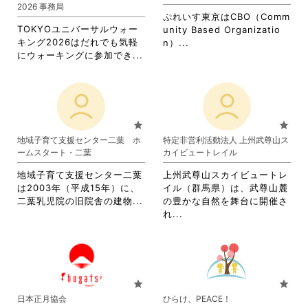
2026 事務局
ぷれいす東京はCBO（Comm
TOKYOユニバーサルウォー
unity Based Organizatio
キング2026はだれでも気軽
省
n）...
省
にウォーキングに参加でき...
略
略
さ
さ
れ
れ
て
て
お
お
り
star
star
り
ま
地域子育て支援センター二葉 ホ
特定非営利活動法人 上州武尊山ス
ま
す。
ームスタート・二葉
カイビュートレイル
す。
詳
詳
細
地域子育て支援センター二葉
上州武尊山スカイビュートレ
細
を
は2003年（平成15年）に、
イル（群馬県）は、武尊山麓
を
閲
省
二葉乳児院の旧院舎の建物...
の豊かな自然を舞台に開催さ
閲
覧
略
省
れ...
覧
す
さ
略
す
る
れ
さ
る
に
て
れ
に
は
お
て
は
ク
り
お
star
star
ク
リ
ま
り
日本正月協会
ひらけ、PEACE！
リ
ッ
す。
ま