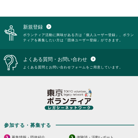
ク
ッ
詳
す。
し
ク
細
詳
て
し
を
細
く
て
閲
を
だ
く
覧
閲
新規登録
expand_circle_down
さ
だ
す
覧
ボランティア活動に興味がある方は「個人ユーザー登録」、ボラン
い。
さ
る
す
ティアを募集したい方は「団体ユーザー登録」ができます。
い。
に
る
は
に
ク
は
よくある質問・お問い合わせ
expand_circle_down
リ
ク
ッ
リ
よくある質問とお問い合わせフォームをご用意しています。
ク
ッ
し
ク
て
し
く
て
だ
く
さ
だ
い。
さ
い。
参加する・募集する
募集情報・団体紹介
体験談・活動レポート