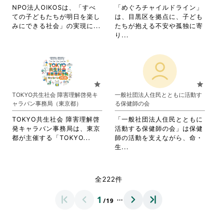
ッ
ク
す。
詳
NPO法人OIKOSは、「すべ
「めぐろチャイルドライン」
ク
し
詳
細
ての子どもたちが明日を楽し
は、目黒区を拠点に、子ども
し
て
細
を
省
みにできる社会」の実現に...
たちが抱える不安や孤独に寄
て
く
を
閲
略
省
り...
く
だ
閲
覧
さ
略
だ
さ
覧
す
れ
さ
さ
い。
す
る
て
れ
い。
る
に
お
て
に
は
り
お
star
star
は
ク
ま
り
TOKYO共生社会 障害理解啓発キ
一般社団法人住民とともに活動す
ク
リ
す。
ま
ャラバン事務局（東京都）
る保健師の会
リ
ッ
詳
す。
ッ
ク
細
詳
TOKYO共生社会 障害理解啓
「一般社団法人住民とともに
ク
し
を
細
発キャラバン事務局は、東京
活動する保健師の会」は保健
し
て
閲
を
省
都が主催する「TOKYO...
師の活動を支えながら、命・
て
く
覧
閲
略
省
生...
く
だ
す
覧
さ
略
だ
さ
る
す
れ
さ
さ
い。
に
る
て
れ
全222件
い。
は
に
お
て
ク
は
り
お
…
1
リ
ク
/19
ま
り
ッ
リ
す。
ま