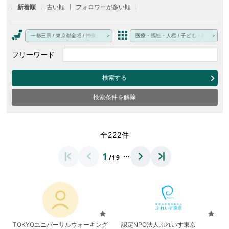
新着順
古い順
フォロワーが多い順
一都三県 / 東京都全域 / 神奈川県 / 埼玉県 / 千葉県 / 一都三県以外・オンライン・その
医療・福祉・人権 / 子ども・教育 / 文化
フリーワード
検索する
検索条件を解除
全222件
…
1
/19
star
star
TOKYOユニバーサルウォーキング
認定NPO法人ぷれいす東京