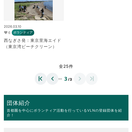
2026.03.10
6
ボランティア
西なぎさ発：東京里海エイド
（東京湾ビーチクリーン）
全25件
…
3
/3
団体紹介
首都圏を中心にボランティア活動を行っているVLNの登録団体を紹
介！