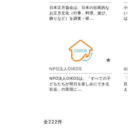
詳
日本正月協会は、日本の伝統的な
細
小
お正月文化（行事、料理、遊び、
を
い
省
飾りなど）を調査・研...
閲
は
略
覧
さ
す
れ
る
て
に
お
は
り
ク
ま
リ
star
す。
ッ
詳
ク
NPO法人OIKOS
め
細
し
を
て
NPO法人OIKOSは、「すべての子
「
閲
く
どもたちが明日を楽しみにできる
目
覧
だ
省
社会」の実現に...
え
す
さ
略
る
い。
さ
に
れ
は
て
ク
お
全222件
リ
り
ッ
ま