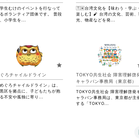
を
詳
閲
学生むけのイベントを行なって
🇹🇼台湾文化を【味わう・学ぶ
細
覧
るボランティア団体です。 普段
楽しむ】🧨 台湾の文化、芸術、
を
す
省
省
、小学生を...
光、物産などを発...
閲
る
略
略
覧
に
さ
さ
す
は
れ
れ
る
ク
て
て
に
リ
お
お
は
ッ
り
り
ク
ク
ま
ま
リ
star
s
し
す。
す。
ッ
て
詳
詳
ク
ぐろチャイルドライン
TOKYO共生社会 障害理解啓
く
細
細
し
キャラバン事務局（東京都）
だ
を
を
て
めぐろチャイルドライン」は、
さ
閲
閲
く
黒区を拠点に、子どもたちが抱
TOKYO共生社会 障害理解啓発
い。
覧
覧
省
だ
る不安や孤独に寄り...
ャラバン事務局は、東京都が主
す
す
略
さ
省
する「TOKYO...
る
る
さ
い。
略
に
に
れ
さ
は
は
て
れ
ク
ク
お
て
リ
リ
り
お
ッ
ッ
ま
り