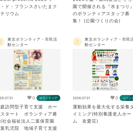
ル・ド・フランスさいたまク
園で開催される『水まつり
リテリウム
のボランティアスタッフ募
集！ (公園づくりの会)
東京ボランティア・市民活
東京ボランティア・市民
動センター
動センター
0
0
26.07.31
2026.07.31
ボランティア
イベン
家庭訪問型子育て支援 ホー
運動効果を最大化する栄養
ムスタート ボランティア募
イミング(特別養護老人ホー
集(社会福祉法人二葉保育園
ム 友愛荘)
二葉乳児院 地域子育て支援