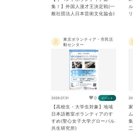
集！】外国人漫才王決定戦(一
般社団法人日本芸術文化協会)
東京ボランティア・市民活
動センター
0
2026.07.31
20
イベント
【高校生・大学生対象】地域
日本語教室ボランティアのす
すめ(聖心女子大学グローバル
共生研究所)