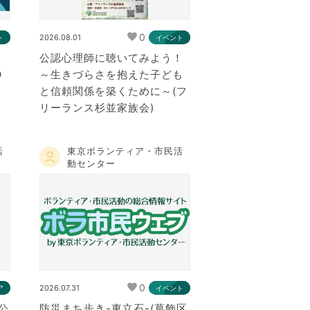
0
2026.08.01
ト
イベント
シ
公認心理師に聴いてみよう！
O
～生きづらさを抱えた子ども
と信頼関係を築くために～(フ
リーランス杉並家族会)
活
東京ボランティア・市民活
動センター
0
2026.07.31
ア
イベント
公
防災まち歩き-東立石-(葛飾区