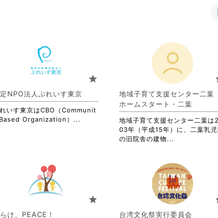
star
s
定NPO法人ぷれいす東京
地域子育て支援センター二
ホームスタート・二葉
れいす東京はCBO（Communit
省
Based Organization）...
地域子育て支援センター二葉は2
略
03年（平成15年）に、二葉乳
さ
省
の旧院舎の建物...
れ
略
て
さ
お
れ
り
て
ま
お
す。
り
star
s
詳
ま
細
す。
らけ、PEACE！
台湾文化祭実行委員会