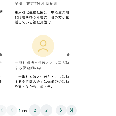
詳
業団 東京都七生福祉園
・
細
観
を
東京都七生福祉園は、中軽度の知
閲
的障害を持つ障害児・者の方が生
覧
省
活している福祉施設で...
す
略
る
さ
に
れ
は
て
ク
お
リ
り
tar
star
ッ
ま
ク
す。
発
一般社団法人住民とともに活動
し
詳
する保健師の会
て
細
く
を
キ
「一般社団法人住民とともに活動
だ
閲
催
する保健師の会」は保健師の活動
さ
覧
省
を支えながら、命・生...
い。
す
略
る
さ
に
れ
は
て
…
1
2
3
ク
お
/19
リ
り