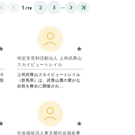
…
1
2
3
/19
tar
star
葉
特定非営利活動法人 上州武尊山
スカイビュートレイル
0
上州武尊山スカイビュートレイル
児院
（群馬県）は、武尊山麓の豊かな
省
自然を舞台に開催され...
略
さ
れ
て
お
り
tar
star
ま
す。
社会福祉法人東京都社会福祉事