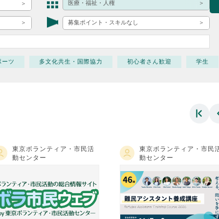
ボランティア みん
医療・福祉・人権
ボランティア関
募集ポイント・スキルなし
中高生が参加で
ア
ポーツ
多文化共生・国際協力
初心者さん歓迎
学生
東京ボランティア・市民活
東京ボランティア・市民
動センター
動センター