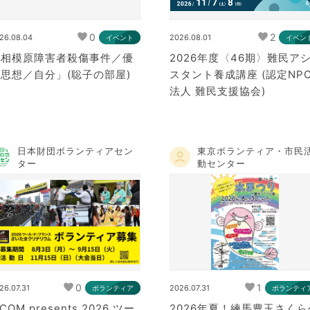
0
2
26.08.04
2026.08.01
イベント
イベン
「相模原障害者殺傷事件／優
2026年度〈46期〉難民ア
思想／自分」(聡子の部屋)
スタント養成講座 (認定NP
法人 難民支援協会)
日本財団ボランティアセン
東京ボランティア・市民
ター
動センター
0
1
26.07.31
2026.07.31
ボランティア
ボランティ
:COM presents 2026 ツー
2026年夏！練馬豊玉さくら