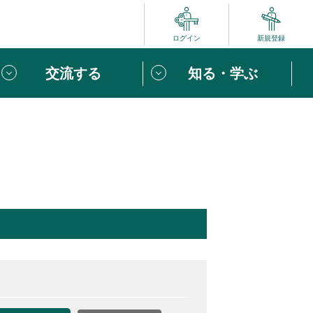
ログイン
新規登録
交流する
知る・学ぶ
ポート
い方は
「団体ユーザー登録」
へ！
ビュー
じめての方へ
めの一歩
心がけたい６つのこと
りなボランティアをチェック！