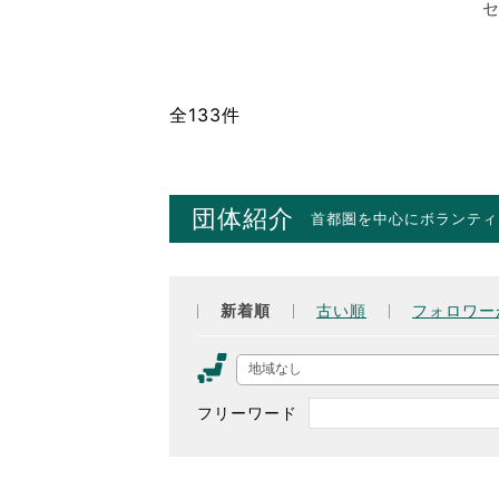
セ
全133件
団体紹介
首都圏を中心にボランティ
新着順
古い順
フォロワー
地域なし
フリーワード