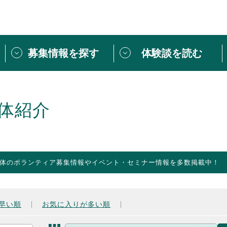
募集情報を探す
体験談を読む
団体紹介
[団体] 活動レ
VLNカフェ
読み物記事
体紹介
をしたい方は
「個人ユーザー登録」
・
ボランティアを募集した
トピックス
スペシャルインタ
シーネットワークとは
ボランティアは
体のボランティア募集情報やイベント・セミナー情報を多数掲載中！
ボランティアはじ
きること
ボランティアで
活動のヒント
あなたにぴった
早い順
お気に入りが多い順