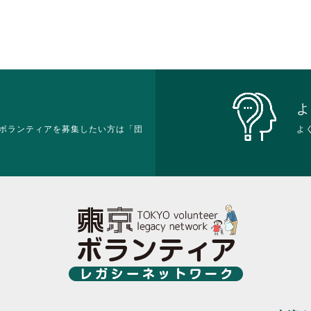
ク
ク
す。
ま
し
し
詳
す。
て
て
細
詳
く
く
を
細
だ
だ
閲
を
さ
さ
覧
閲
い。
い。
す
覧
る
す
よ
に
る
ボランティアを募集したい方は「団
は
よ
に
ク
は
リ
ク
ッ
リ
ク
ッ
し
ク
て
し
く
て
だ
く
さ
だ
い。
さ
い。