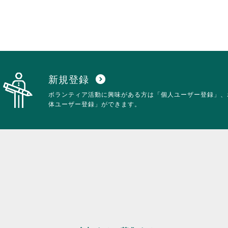
ク
す。
し
詳
て
細
く
を
だ
閲
さ
覧
い。
す
る
新規登録
expand_circle_down
に
ボランティア活動に興味がある方は「個人ユーザー登録」、
は
体ユーザー登録」ができます。
ク
リ
ッ
ク
し
て
く
だ
さ
い。