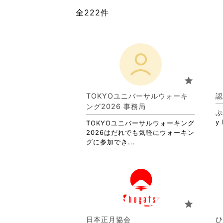
全222件
star
TOKYOユニバーサルウォーキ
認
ング2026 事務局
ぷ
y 
TOKYOユニバーサルウォーキング
2026はだれでも気軽にウォーキン
省
グに参加でき...
略
さ
れ
て
お
り
star
ま
す。
日本正月協会
ひ