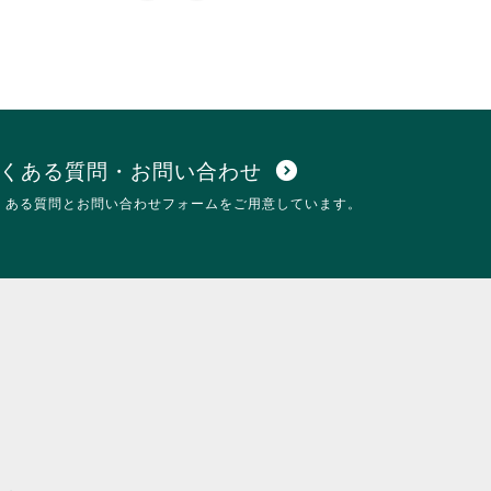
ッ
ま
ク
す。
し
詳
て
細
く
を
だ
閲
さ
覧
い。
す
くある質問・お問い合わせ
expand_circle_down
る
くある質問とお問い合わせフォームをご用意しています。
に
は
ク
リ
ッ
ク
し
て
く
だ
さ
い。