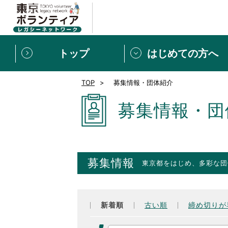
トップ
はじめての方へ
TOP
募集情報・団体紹介
募集情報
[個人] 体験談
ボランティアの広場
新着記事一覧
募集情報・団
新規登録
ボランティア
東京ボランティアレガ
募集情報
東京都をはじめ、多彩な団
もっと知りたい！VLNでで
新着順
古い順
締め切りが