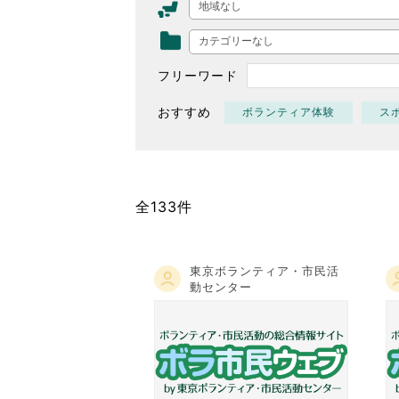
地域なし
東京2020大会の軌跡
カテゴリーなし
シティキャスト
VLNポイントとは
フリーワード
おもてなし語学ボランティ
おすすめ
ボランティア体験
ス
全133件
東京ボランティア・市民活
動センター