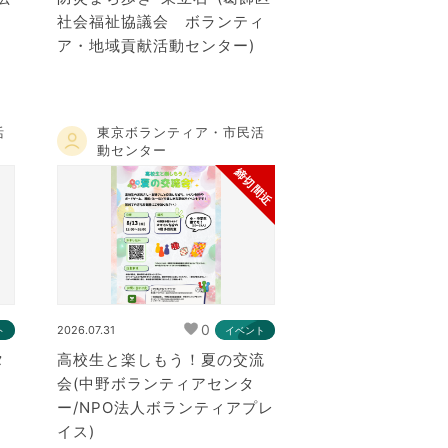
』
社会福祉協議会 ボランティ
ア・地域貢献活動センター)
活
東京ボランティア・市民活
動センター
締切間近
0
2026.07.31
ト
イベント
タ
高校生と楽しもう！夏の交流
会(中野ボランティアセンタ
ー/NPO法人ボランティアプレ
イス)