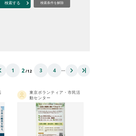
なのVOICE
検索する
検索条件を解除
連ニュース（外部記事）
きるボランティア
…
2
1
3
4
/12
活
東京ボランティア・市民活
動センター