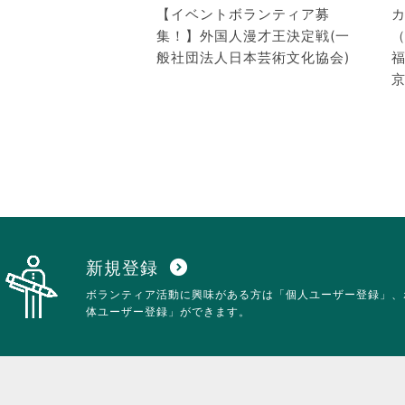
【イベントボランティア募
集！】外国人漫才王決定戦(一
（
般社団法人日本芸術文化協会)
京
新規登録
expand_circle_down
ボランティア活動に興味がある方は「個人ユーザー登録」、
体ユーザー登録」ができます。