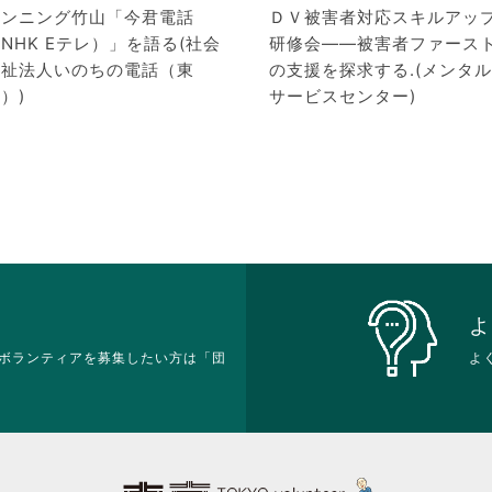
カンニング竹山「今君電話
ＤＶ被害者対応スキルアッ
NHK Eテレ）」を語る(社会
研修会――被害者ファース
福祉法人いのちの電話（東
の支援を探求する.(メンタル
）)
サービスセンター)
よ
ボランティアを募集したい方は「団
よ