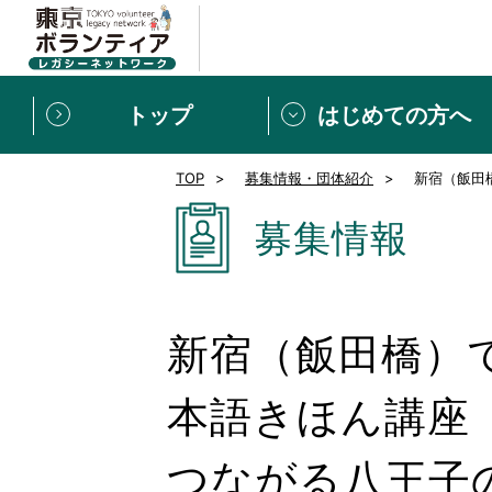
トップ
はじめての方へ
TOP
募集情報・団体紹介
新宿（飯田橋
募集情報
[個人] 体験談
ボランティアの広場
新着記事一覧
募集情報
新規登録
ボランティア
東京ボランティアレガ
新宿（飯田橋）で
もっと知りたい！VLNでで
本語きほん講座（
つながる八王子