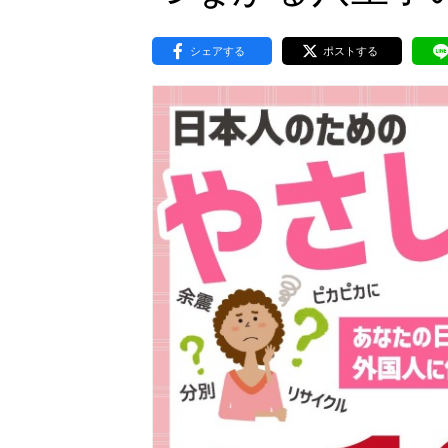
東京2020大会の軌跡
シェアする
ポストする
シティキャスト
VLNポイントとは
おもてなし語学ボランティ