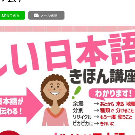
ボランティア みん
ボランティア関
LINEで送る
メール送信
中高生が参加で
ア