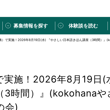
募集情報を探す
体験談を読む
）で実施！2026年8月19日(水) 『やさしい日本語きほん講座（3時間）』(k
団体紹介
[団体] 活動レ
VLNカフェ
読み物記事
をしたい方は
「個人ユーザー登録」
・
ボランティアを募集した
トピックス
スペシャルインタ
シーネットワークとは
ボランティアは
実施！2026年8月19日(
ボランティアはじ
きること
ボランティアで
3時間）』(kokohana
活動のヒント
あなたにぴった
の会)