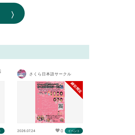
活
さくら日本語サークル
締切間近
0
2026.07.24
ト
イベント