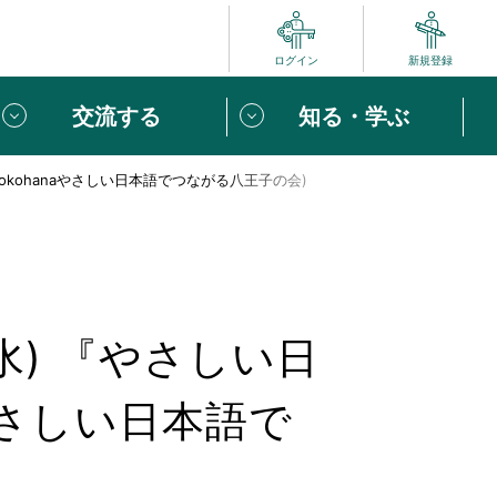
ログイン
新規登録
交流する
知る・学ぶ
okohanaやさしい日本語でつながる八王子の会)
ポート
い方は
「団体ユーザー登録」
へ！
ビュー
じめての方へ
水) 『やさしい日
めの一歩
心がけたい６つのこと
やさしい日本語で
りなボランティアをチェック！