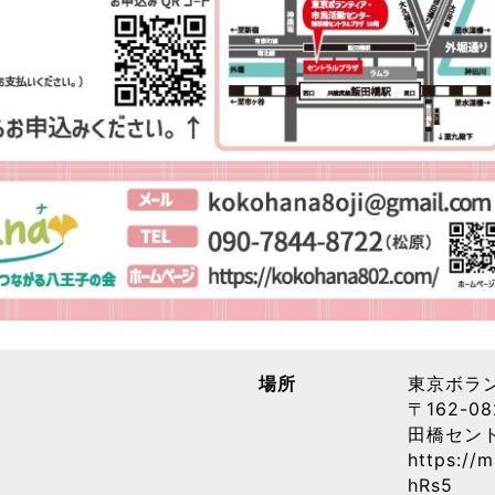
場所
東京ボラ
〒162-
田橋セント
https://
hRs5