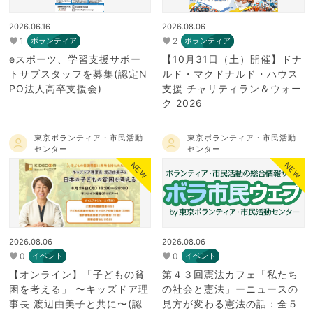
2026.06.16
2026.08.06
1
2
ボランティア
ボランティア
eスポーツ、学習支援サポー
【10月31日（土）開催】ドナ
トサブスタッフを募集(認定N
ルド・マクドナルド・ハウス
PO法人高卒支援会)
支援 チャリティラン＆ウォー
ク 2026
東京ボランティア・市民活動
東京ボランティア・市民活動
センター
センター
NEW
NEW
2026.08.06
2026.08.06
0
0
イベント
イベント
【オンライン】「子どもの貧
第４３回憲法カフェ「私たち
困を考える」 〜キッズドア理
の社会と憲法」ーニュースの
事長 渡辺由美子と共に〜(認
見方が変わる憲法の話：全５