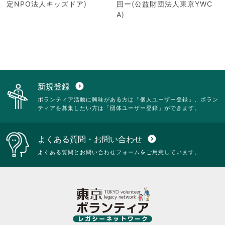
定NPO法人キッズドア)
回ー(公益財団法人東京YWC
A)
新規登録
expand_circle_down
ボランティア活動に興味がある方は「個人ユーザー登録」、ボラン
ティアを募集したい方は「団体ユーザー登録」ができます。
よくある質問・お問い合わせ
expand_circle_down
よくある質問とお問い合わせフォームをご用意しています。