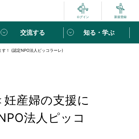
ログイン
新規登録
交流する
知る・学ぶ
す！ (認定NPO法人ピッコラーレ)
ポート
い方は
「団体ユーザー登録」
へ！
ビュー
じめての方へ
 ＜妊産婦の支援に
めの一歩
心がけたい６つのこと
NPO法人ピッコ
りなボランティアをチェック！