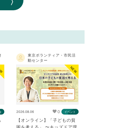
啓
東京ボランティア・市民活
動センター
EW
NEW
0
2026.08.06
会
イベント
も
【オンライン】「子どもの貧
困を考える」 〜キッズドア理