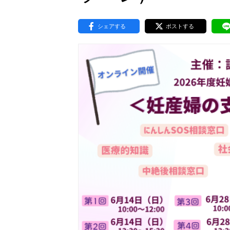
東京2020大会の軌跡
シェアする
ポストする
シティキャスト
VLNポイントとは
おもてなし語学ボランティ