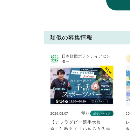
類似の募集情報
日本財団ボランティアセン
ター
NEW
0
2026.08.07
20
ボランティア
【デフラグビー選手大集
合！】教えて！いちろう先生