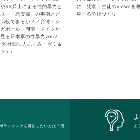
軍やSS兵士による性的暴力と
に 児童・生徒のviewsを
搾取―「慰安婦」の事例とど
重する学校づくり
う比較できるか？／台湾・シ
ンガポール・湖南・ドイツか
見る日本軍の性暴力vol.2
(一般社団法人ふぇみ・ゼミ＆
フェ)
よ
ボランティアを募集したい方は「団
よ