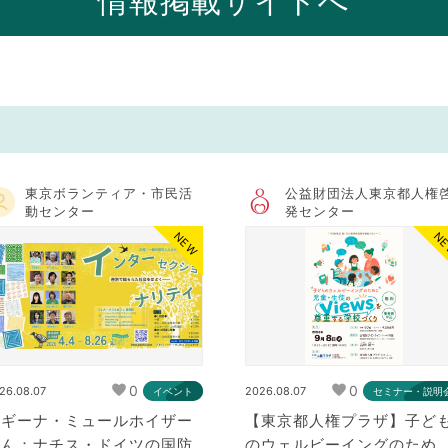
情報掲載サイトへ
東京ボランティア・市民活
公益財団法人東京都人権
動センター
発センター
NEW
N
0
0
26.08.07
2026.08.07
イベント
セミナー・説明
レギーナ・ミュールホイザー
【東京都人権プラザ】子ど
さん：ナチス・ドイツの国防
のウェルビーイングのため