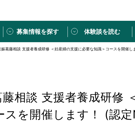
募集情報を探す
体験談を読む
 妊娠葛藤相談 支援者養成研修 ＜妊産婦の支援に必要な知識＞コースを開催しま
団体紹介
[団体] 活動レ
VLNカフェ
読み物記事
をしたい方は
「個人ユーザー登録」
・
ボランティアを募集した
トピックス
スペシャルインタ
シーネットワークとは
ボランティアは
娠葛藤相談 支援者養成研修
ボランティアはじ
きること
ボランティアで
スを開催します！ (認定
活動のヒント
あなたにぴった