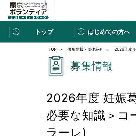
トップ
はじめての方へ
TOP
募集情報・団体紹介
2026年度
募集情報
[個人] 体験談
ボランティアの広場
新着記事一覧
募集情報
新規登録
ボランティア
東京ボランティアレガ
2026年度 妊
もっと知りたい！VLNでで
必要な知識＞コー
ラーレ)