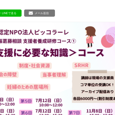
ボランティア みん
ボランティア関
LINEで送る
メール送信
中高生が参加で
ア