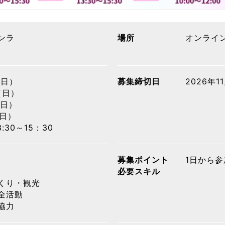
ンラ
場所
オンライン
（日）
募集締切日
2026年
（日）
（日）
（日）
3:30～15：30
募集ポイント
1日から参
必要スキル
くり・観光
全活動
協力