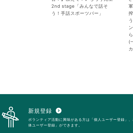
2nd stage「みんなで話そ
う！手話スポーツバー」
ら
カ
新規登録
expand_circle_down
ボランティア活動に興味がある方は「個人ユーザー登録」、
体ユーザー登録」ができます。