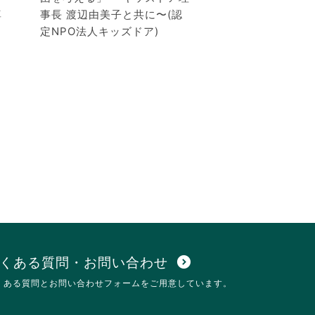
尊
事長 渡辺由美子と共に〜(認
定NPO法人キッズドア)
くある質問・お問い合わせ
expand_circle_down
くある質問とお問い合わせフォームをご用意しています。