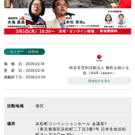
セミナー・説明会
掲載日
2026.02.16
特定非営利活動法人 難民を助ける
更新日
2026.02.16
会（AAR Japan）
掲載終了日
2026.03.05
団体紹介を見る
活動地域
港区
場所
浜松町コンベンションホール 会議室1
（東京都港区浜松町二丁目3番1号 日本生命浜松
町クレアタワー 6F）