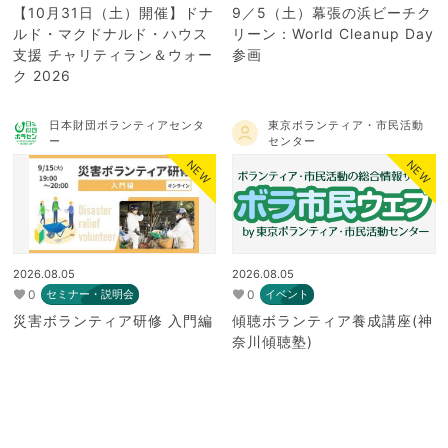
【10月31日（土）開催】ドナ
9／5（土）幕張の浜ビーチク
ルド・マクドナルド・ハウス
リーン：World Cleanup Day
支援 チャリティラン＆ウォー
参画
ク 2026
日本財団ボランティアセンタ
東京ボランティア・市民活動
ー
センター
NEW
NEW
2026.08.05
2026.08.05
0
0
セミナー・説明会
イベント
災害ボランティア研修 入門編
傾聴ボランティア養成講座(神
奈川傾聴塾)